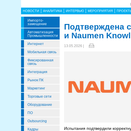
НОВОСТИ
АНАЛИТИКА
ИНТЕРВЬЮ
МЕРОПРИЯТИЯ
ПРОЕКТ
Импорто­
Замещение
Подтверждена с
Автоматизация
и Naumen Knowle
Промышленности
Интернет
13.05.2026 |
Мобильная связь
Фиксированная
связь
Интеграция
Рынок ПК
Маркетинг
Торговые сети
Оборудование
ПО
Outsourcing
Испытания подтвердили корректну
Кадры