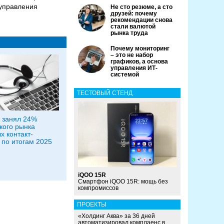
 управления
Не сто резюме, а сто
друзей: почему
рекомендации снова
стали валютой
рынка труда
Почему мониторинг
– это не набор
графиков, а основа
управления ИТ-
системой
ТЕСТОВЫЙ СТЕНД
 занял 24%
кого рынка
х контакт-
 по итогам 2025
iQOO 15R
Смартфон iQOO 15R: мощь без
компромиссов
ПРОЕКТЫ
«Холдинг Аква» за 36 дней
автоматизировал комплаенс в