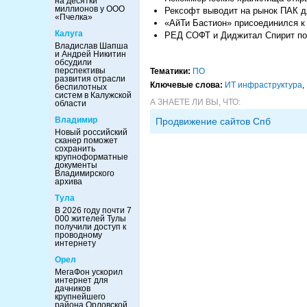
на десятки
миллионов у ООО
Рексофт выводит на рынок ПАК д
«Пчелка»
«АйТи Бастион» присоединился 
Калуга
РЕД СОФТ и Диджитал Спирит п
Владислав Шапша
и Андрей Никитин
обсудили
перспективы
Тематики:
ПО
развития отрасли
Ключевые слова:
ИТ инфраструктура
,
беспилотных
систем в Калужской
А ЗНАЕТЕ ЛИ ВЫ, ЧТО:
области
Владимир
Продвижение сайтов Спб
Новый российский
сканер поможет
сохранить
крупноформатные
документы
Владимирского
архива
Тула
В 2026 году почти 7
000 жителей Тулы
получили доступ к
проводному
интернету
Орел
МегаФон ускорил
интернет для
дачников
крупнейшего
района Орловской