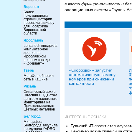
в части функциональности и бе
Воронеж
операционных систем «Группы Ас
Более
полумиллиона
страниц истории
перевели в цифру
для Госархива
Воронежской
области
Ярославль
Lenta tech внедрила
компьютерное
зрение на
Ярославском
шинном заводе
«Кордиант»
«Скорозвон» запустил
И
Тверь
автоматическую замену
3
МегаФон обновил
номеров при снижении
п
сеть в Кашине
контактности
в
Рязань
о
Финансовый архив
ф
Directum СЭД+ стал
центром налогового
мониторинга на
Приокском заводе
цветных металлов
Белгород
ИНТЕРЕСНЫЕ ССЫЛКИ
Минцифры
Белгорода закупила
Тульский ИТ-проект стал лауреа
продукцию YADRO
Некоммерческие хранилища откры