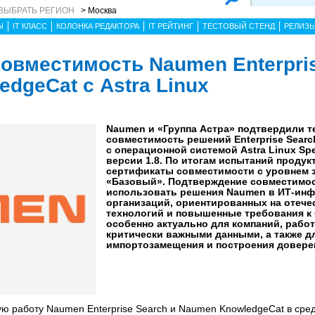
ВЫБРАТЬ РЕГИОН
> Москва
Ы
IT КЛАСС
КОЛОНКА РЕДАКТОРА
IT РЕЙТИНГ
ТЕСТОВЫЙ СТЕНД
РЕЛИЗ
овместимость Naumen Enterpri
dgeCat с Astra Linux
Naumen и «Группа Астра» подтвердили т
совместимость решений Enterprise Searc
с операционной системой Astra Linux Spec
версии 1.8. По итогам испытаний проду
сертификаты совместимости с уровнем
«Базовый». Подтверждение совместимос
использовать решения Naumen в ИТ-инф
организаций, ориентированных на отече
технологий и повышенные требования к 
особенно актуально для компаний, рабо
критически важными данными, а также д
импортозамещения и построения довере
ю работу Naumen Enterprise Search и Naumen KnowledgeCat в среде