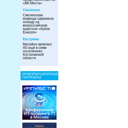
«ВК Места»
Смоленск
Смоленская
команда одержала
победу на
всероссийском
хакатоне «Кубок
Енисея»
Кострома
МегаФон включил
4G ещё в семи
поселениях
Костромской
области
ИНФОРМАЦИОННЫЕ
ПАРТНЕРЫ