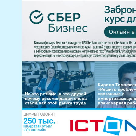
Кирилл Тимофеев
«Решить пробле
Не сто резюме, а сто друзей:
связанные с
почему рекомендации снова
импортозамещени
стали валютой рынка труда
планомерная раб
ЦИФРЫ ГОВОРЯТ
250 тыс.
кибератак отбил
«Уралкалий»