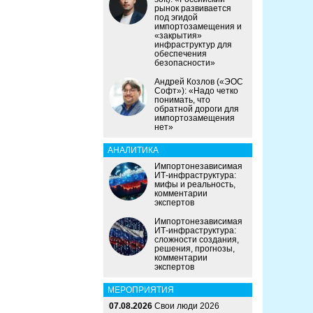
рынок развивается
под эгидой
импортозамещения и
«закрытия»
инфраструктур для
обеспечения
безопасности»
Андрей Козлов («ЭОС
Софт»): «Надо четко
понимать, что
обратной дороги для
импортозамещения
нет»
АНАЛИТИКА
Импортонезависимая
ИТ-инфраструктура:
мифы и реальность,
комментарии
экспертов
Импортонезависимая
ИТ-инфраструктура:
сложности создания,
решения, прогнозы,
комментарии
экспертов
МЕРОПРИЯТИЯ
07.08.2026
Свои люди 2026