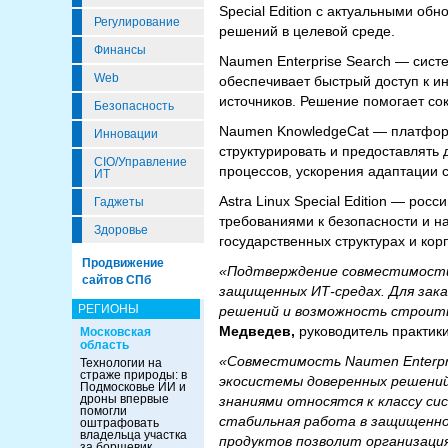
Special Edition с актуальными об
Регулирование
решений в целевой среде.
Финансы
Naumen Enterprise Search — сист
Web
обеспечивает быстрый доступ к и
источников. Решение помогает со
Безопасность
Naumen KnowledgeCat — платформ
Инновации
структурировать и предоставлять
CIO/Управление
процессов, ускорения адаптации 
ИТ
Astra Linux Special Edition — р
Гаджеты
требованиями к безопасности и н
Здоровье
государственных структурах и кор
Продвижение
«Подтверждение совместимости 
сайтов СПб
защищенных ИТ-средах. Для зака
РЕГИОНЫ
решений и возможность строить
Медведев,
руководитель практики
Московская
область
«Совместимость Naumen Enterpris
Технологии на
страже природы: в
экосистемы доверенных решений
Подмосковье ИИ и
дроны впервые
знаниями относятся к классу с
помогли
стабильная работа в защищенной
оштрафовать
владельца участка
продуктов позволит организац
за борщевик