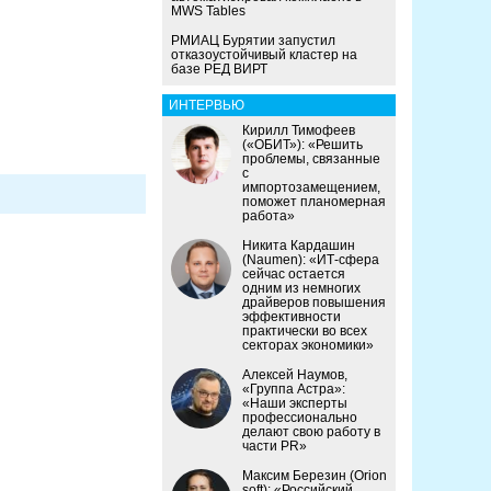
MWS Tables
РМИАЦ Бурятии запустил
отказоустойчивый кластер на
базе РЕД ВИРТ
ИНТЕРВЬЮ
Кирилл Тимофеев
(«ОБИТ»): «Решить
проблемы, связанные
с
импортозамещением,
поможет планомерная
работа»
Никита Кардашин
(Naumen): «ИТ-сфера
сейчас остается
одним из немногих
драйверов повышения
эффективности
практически во всех
секторах экономики»
Алексей Наумов,
«Группа Астра»:
«Наши эксперты
профессионально
делают свою работу в
части PR»
Максим Березин (Orion
soft): «Российский