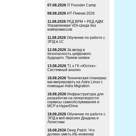
07.08.2026
IT Founder Camp
08.08.2026
ИТ-Пикник 2026
11.08.2026
РЕД ВРМ + РЕД АДМ:
Управляемая VDI-среда без
компромиссов
11.08.2026
Обучение по работе с
ЭПД в 1С
12.08.2026
За вклад в
безопасность цифрового
будущего. Прием заявок
13.08.2026
Т1 x ГК «Юзтех»:
Системный анализ
18.08.2026
Техническая планерка:
как мигрировать на Astra Linux с
помощью Astra Migration
18.08.2026
Инфраструктура для
разработки на гиперскорости:
сервисы самообслуживания и
MCP в HyperDrive
18.08.2026
Обучение по работе с
ЭПД в веб-версиях Диадока и
Логистики
18.08.2026
Deep Patch: Что
должен уметь ИБ-инженер