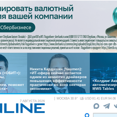
Никита Кардашин (Naumen):
 («ОБИТ»):
«ИТ-сфера сейчас остается
мы,
одним из немногих драйверов
повышения эффективности
«Холдинг Акв
ем, поможет
практически во всех секторах
автоматизир
ота»
экономики»
MWS Tables
МОСКВА
30.9
°
ЦБ
USD 81.41 EUR 94.06
7 АВГУСТА 2026