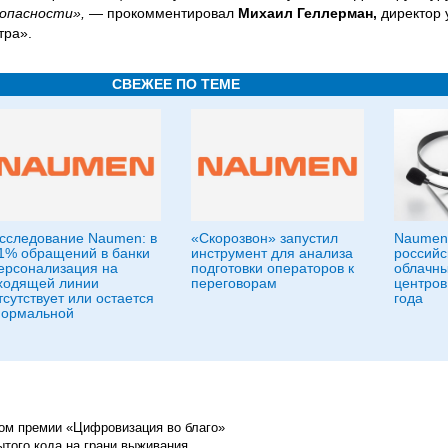
зопасности»,
— прокомментировал
Михаил Геллерман,
директор
тра».
СВЕЖЕЕ ПО ТЕМЕ
сследование Naumen: в
«Скорозвон» запустил
Naumen
1% обращений в банки
инструмент для анализа
российс
ерсонализация на
подготовки операторов к
облачны
ходящей линии
переговорам
центров
тсутствует или остается
года
ормальной
том премии «Цифровизация во благо»
того кода на грани выживания