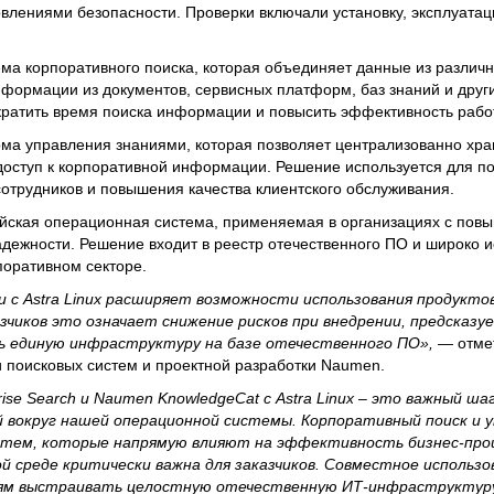
новлениями безопасности. Проверки включали установку, эксплуата
ема корпоративного поиска, которая объединяет данные из различ
нформации из документов, сервисных платформ, баз знаний и друг
кратить время поиска информации и повысить эффективность рабо
а управления знаниями, которая позволяет централизованно хра
 доступ к корпоративной информации. Решение используется для п
сотрудников и повышения качества клиентского обслуживания.
оссийская операционная система, применяемая в организациях с по
адежности. Решение входит в реестр отечественного ПО и широко и
поративном секторе.
с Astra Linux расширяет возможности использования продукто
зчиков это означает снижение рисков при внедрении, предсказ
 единую инфраструктуру на базе отечественного ПО»,
— отме
 поисковых систем и проектной разработки Naumen.
e Search и Naumen KnowledgeCat с Astra Linux – это важный ша
 вокруг нашей операционной системы. Корпоративный поиск и 
истем, которые напрямую влияют на эффективность бизнес-проц
 среде критически важна для заказчиков. Совместное использо
иям выстраивать целостную отечественную ИТ-инфраструктуру