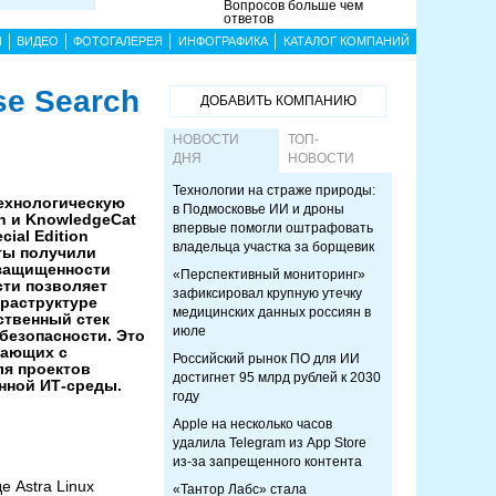
Вопросов больше чем
ответов
Ы
ВИДЕО
ФОТОГАЛЕРЕЯ
ИНФОГРАФИКА
КАТАЛОГ КОМПАНИЙ
se Search
ДОБАВИТЬ КОМПАНИЮ
НОВОСТИ
ТОП-
ДНЯ
НОВОСТИ
Технологии на страже природы:
ехнологическую
в Подмосковье ИИ и дроны
h и KnowledgeCat
впервые помогли оштрафовать
ial Edition
владельца участка за борщевик
кты получили
 защищенности
«Перспективный мониторинг»
ти позволяет
зафиксировал крупную утечку
раструктуре
медицинских данных россиян в
ственный стек
июле
безопасности. Это
тающих с
Российский рынок ПО для ИИ
ля проектов
достигнет 95 млрд рублей к 2030
нной ИТ-среды.
году
Apple на несколько часов
удалила Telegram из App Store
из-за запрещенного контента
 Astra Linux
«Тантор Лабс» стала