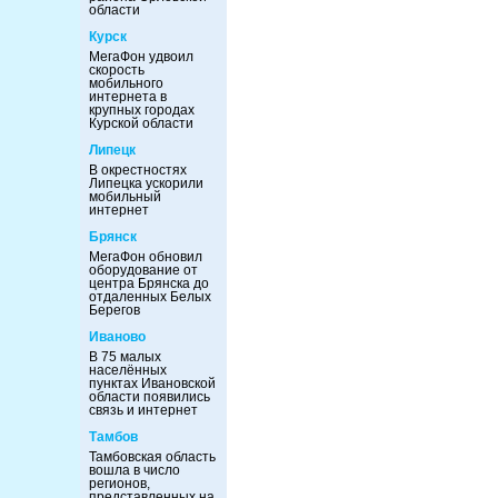
области
Курск
МегаФон удвоил
скорость
мобильного
интернета в
крупных городах
Курской области
Липецк
В окрестностях
Липецка ускорили
мобильный
интернет
Брянск
МегаФон обновил
оборудование от
центра Брянска до
отдаленных Белых
Берегов
Иваново
В 75 малых
населённых
пунктах Ивановской
области появились
связь и интернет
Тамбов
Тамбовская область
вошла в число
регионов,
представленных на