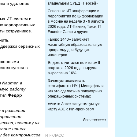
цию и удаление
владельцем СУБД «Персей»
Основные ИТ-конференции и
мероприятия по цифровизации
ных ИТ-систем и
в Москве на неделе 3 - 9 августа
их корпоративных
2026 года: ИТ-Пикник, Такси, IT
ты сотрудников.
Founder Camp и другие
«Бюро 1440» запускает
нить,
масштабную образовательную
оддержки сервисных
программу для будущих
инженеров
вышенными
Яндекс отчитался по итогам II
спользуется в
квартала 2026 года: выручка
выросла на 16%
Зачем устанавливать
в Naumen в
сертификаты НУЦ Минцифры и
уемую работу
как это сделать на популярных
тил
Федор
операционных системах
«Авито Авто» запустил умную
карту АЗС с ИИ-прогнозом
г в развитии
управление
Все новости
ессов, поэтому их
вание наших
 без компромиссов
ИТ-КЛАСС