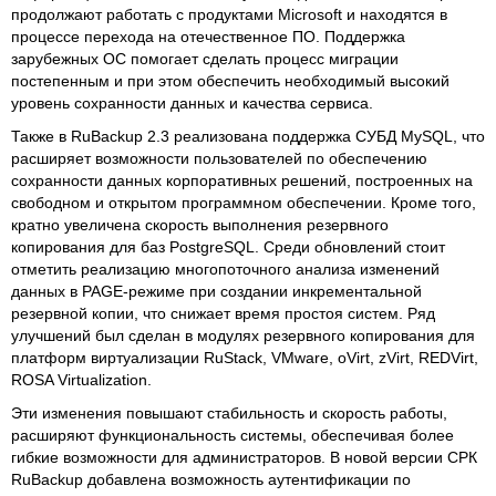
продолжают работать с продуктами Microsoft и находятся в
процессе перехода на отечественное ПО. Поддержка
зарубежных ОС помогает сделать процесс миграции
постепенным и при этом обеспечить необходимый высокий
уровень сохранности данных и качества сервиса.
Также в RuBackup 2.3 реализована поддержка СУБД MySQL, что
расширяет возможности пользователей по обеспечению
сохранности данных корпоративных решений, построенных на
свободном и открытом программном обеспечении. Кроме того,
кратно увеличена скорость выполнения резервного
копирования для баз PostgreSQL. Среди обновлений стоит
отметить реализацию многопоточного анализа изменений
данных в PAGE-режиме при создании инкрементальной
резервной копии, что снижает время простоя систем. Ряд
улучшений был сделан в модулях резервного копирования для
платформ виртуализации RuStack, VMware, oVirt, zVirt, REDVirt,
ROSA Virtualization.
Эти изменения повышают стабильность и скорость работы,
расширяют функциональность системы, обеспечивая более
гибкие возможности для администраторов. В новой версии СРК
RuBackup добавлена возможность аутентификации по