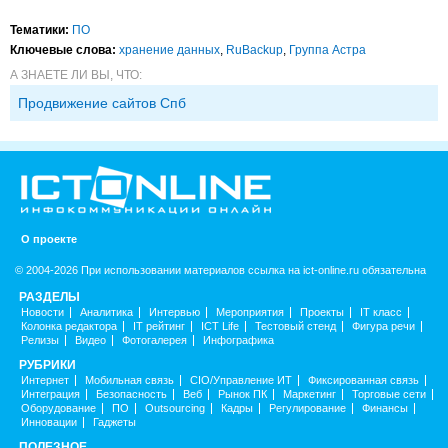
Тематики:
ПО
Ключевые слова:
хранение данных
,
RuBackup
,
Группа Астра
А ЗНАЕТЕ ЛИ ВЫ, ЧТО:
Продвижение сайтов Спб
О проекте
© 2004-2026 При использовании материалов ссылка на ict-online.ru обязательна
РАЗДЕЛЫ
Новости
Аналитика
Интервью
Мероприятия
Проекты
IT класс
Колонка редактора
IT рейтинг
ICT Life
Тестовый стенд
Фигура речи
Релизы
Видео
Фотогалерея
Инфографика
РУБРИКИ
Интернет
Мобильная связь
CIO/Управление ИТ
Фиксированная связь
Интеграция
Безопасность
Веб
Рынок ПК
Маркетинг
Торговые сети
Оборудование
ПО
Outsourcing
Кадры
Регулирование
Финансы
Инновации
Гаджеты
ПОЛЕЗНОЕ