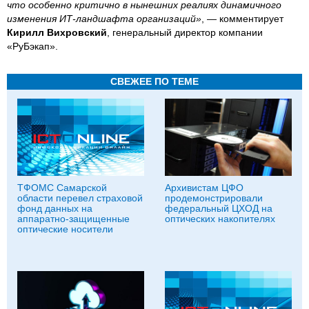
что особенно критично в нынешних реалиях динамичного
изменения ИТ-ландшафта организаций»
, — комментирует
Кирилл Вихровский
, генеральный директор компании
«РуБэкап».
СВЕЖЕЕ ПО ТЕМЕ
ТФОМС Самарской
Архивистам ЦФО
области перевел страховой
продемонстрировали
фонд данных на
федеральный ЦХОД на
аппаратно-защищенные
оптических накопителях
оптические носители