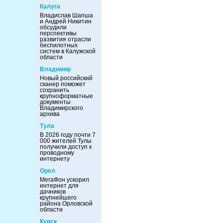
Калуга
Владислав Шапша
и Андрей Никитин
обсудили
перспективы
развития отрасли
беспилотных
систем в Калужской
области
Владимир
Новый российский
сканер поможет
сохранить
крупноформатные
документы
Владимирского
архива
Тула
В 2026 году почти 7
000 жителей Тулы
получили доступ к
проводному
интернету
Орел
МегаФон ускорил
интернет для
дачников
крупнейшего
района Орловской
области
Курск