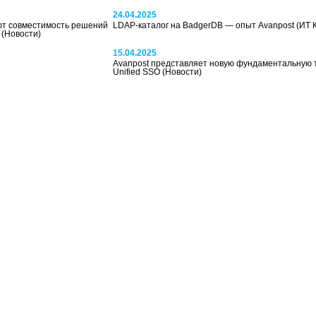
24.04.2025
ают совместимость решений
LDAP-каталог на BadgerDB — опыт Avanpost
(ИТ 
в
(Новости)
15.04.2025
Avanpost представляет новую фундаментальную 
Unified SSO
(Новости)