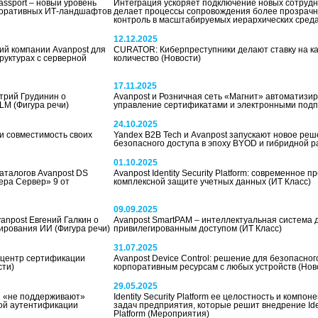
ssport – новый уровень
Интеграция ускоряет подключение новых сотрудни
поративных ИТ-ландшафтов
делает процессы сопровождения более прозрач
контроль в масштабируемых иерархических сред
12.12.2025
ий компании Avanpost для
CURATOR: Киберпреступники делают ставку на ка
руктурах с серверной
количество
(Новости)
17.11.2025
трий Грудинин о
Avanpost и Розничная сеть «Магнит» автоматизи
TLM
(Фигура речи)
управление сертификатами и электронными под
24.10.2025
ли совместимость своих
Yandex B2B Tech и Avanpost запускают новое реш
безопасного доступа в эпоху BYOD и гибридной 
01.10.2025
аталогов Avanpost DS
Avanpost Identity Security Platform: современное 
ера Сервер» 9 от
комплексной защите учетных данных
(ИТ Класс)
09.09.2025
anpost Евгений Галкин о
Avanpost SmartPAM – интеллектуальная система 
лирования ИИ
(Фигура речи)
привилегированным доступом
(ИТ Класс)
31.07.2025
 центр сертификации
Avanpost Device Control: решение для безопасног
сти)
корпоративным ресурсам с любых устройств
(Нов
29.05.2025
ы «не поддерживают»
Identity Security Platform ее целостность и компон
ой аутентификации
задач предприятия, которые решит внедрение Ident
Platform
(Мероприятия)