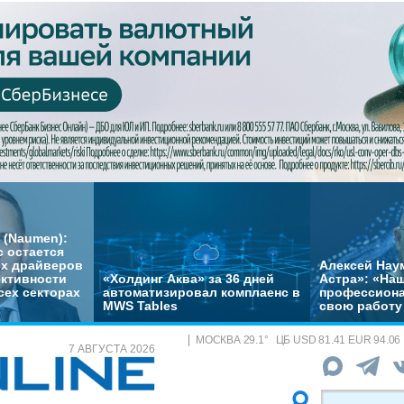
 (Naumen):
с остается
их драйверов
Алексей Нау
ктивности
«Холдинг Аква» за 36 дней
Астра»: «На
сех секторах
автоматизировал комплаенс в
профессиона
MWS Tables
свою работу 
МОСКВА
29.1
°
ЦБ
USD 81.41 EUR 94.06
7 АВГУСТА 2026