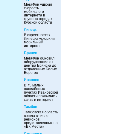
МегаФон удвоил
скорость
мобильного
интернета в
крупных городах
Курской области
Липецк
В окрестностях
Липецка ускорили
мобильный
интернет
Брянск
МегаФон обновил
оборудование от
центра Брянска до
отдаленных Белых
Берегов
Иваново
В 75 малых
населённых
пунктах Ивановской
области появились
связь и интернет
Тамбов
Тамбовская область
вошла в число
регионов,
представленных на
«ВК Места»
Смоленск