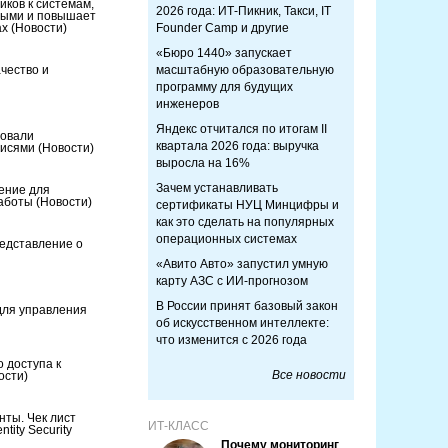
ков к системам,
2026 года: ИТ-Пикник, Такси, IT
ными и повышает
ах
(Новости)
Founder Camp и другие
«Бюро 1440» запускает
чество и
масштабную образовательную
программу для будущих
инженеров
Яндекс отчитался по итогам II
ровали
квартала 2026 года: выручка
писями
(Новости)
выросла на 16%
Зачем устанавливать
ение для
работы
(Новости)
сертификаты НУЦ Минцифры и
как это сделать на популярных
операционных системах
представление о
«Авито Авто» запустил умную
карту АЗС с ИИ-прогнозом
В России принят базовый закон
для управления
об искусственном интеллекте:
что изменится с 2026 года
о доступа к
Все новости
ости)
енты. Чек лист
ИТ-КЛАСС
ity Security
Почему мониторинг