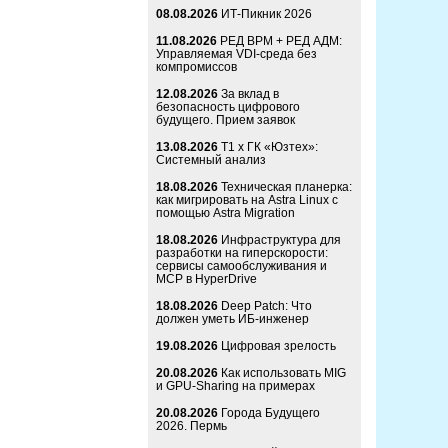
08.08.2026
ИТ-Пикник 2026
11.08.2026
РЕД ВРМ + РЕД АДМ:
Управляемая VDI-среда без
компромиссов
12.08.2026
За вклад в
безопасность цифрового
будущего. Прием заявок
13.08.2026
Т1 x ГК «Юзтех»:
Системный анализ
18.08.2026
Техническая планерка:
как мигрировать на Astra Linux с
помощью Astra Migration
18.08.2026
Инфраструктура для
разработки на гиперскорости:
сервисы самообслуживания и
MCP в HyperDrive
18.08.2026
Deep Patch: Что
должен уметь ИБ-инженер
19.08.2026
Цифровая зрелость
20.08.2026
Как использовать MIG
и GPU-Sharing на примерах
20.08.2026
Города Будущего
2026. Пермь