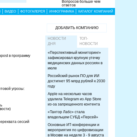
Вопросов больше чем
ответов
Ы
ВИДЕО
ФОТОГАЛЕРЕЯ
ИНФОГРАФИКА
КАТАЛОГ КОМПАНИЙ
ДОБАВИТЬ КОМПАНИЮ
НОВОСТИ
ТОП-
ДНЯ
НОВОСТИ
«Перспективный мониторинг»
npost в программу
зафиксировал крупную утечку
медицинских данных россиян в
июле
Российский рынок ПО для ИИ
достигнет 95 млрд рублей к 2030
году
нтовой угрозы:
Apple на несколько часов
удалила Telegram из App Store
из-за запрещенного контента
нь
вости)
«Тантор Лабс» стала
владельцем СУБД «Персей»
перехвата сессий
Основные ИТ-конференции и
мероприятия по цифровизации
в Москве на неделе 3 - 9 августа