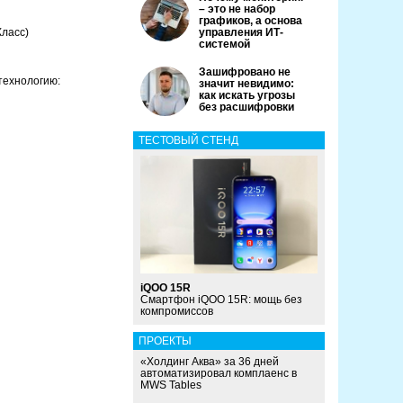
– это не набор
графиков, а основа
Класс)
управления ИТ-
системой
Зашифровано не
технологию:
значит невидимо:
как искать угрозы
без расшифровки
ТЕСТОВЫЙ СТЕНД
iQOO 15R
Смартфон iQOO 15R: мощь без
компромиссов
ПРОЕКТЫ
«Холдинг Аква» за 36 дней
автоматизировал комплаенс в
MWS Tables