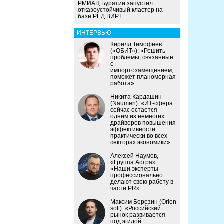
РМИАЦ Бурятии запустил
отказоустойчивый кластер на
базе РЕД ВИРТ
ИНТЕРВЬЮ
Кирилл Тимофеев
(«ОБИТ»): «Решить
проблемы, связанные
с
импортозамещением,
поможет планомерная
работа»
Никита Кардашин
(Naumen): «ИТ-сфера
сейчас остается
одним из немногих
драйверов повышения
эффективности
практически во всех
секторах экономики»
Алексей Наумов,
«Группа Астра»:
«Наши эксперты
профессионально
делают свою работу в
части PR»
Максим Березин (Orion
soft): «Российский
рынок развивается
под эгидой