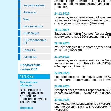
Avanpost представляет технологию E-Pa
защищённой аутентификации для кор
Регулирование
(Новости)
Финансы
24.12.2025
Подтверждена совместимость IT-решен
Web
управления ресурсами в Linux-инфраст
операционной системой
(Новости)
Безопасность
11.12.2025
Инновации
Владелец линейки Avanpost Access Дми
преимуществах USSO в сравнении с N
CIO/Управление
ИТ
29.10.2025
IVA Technologies и Avanpost подтверди
Гаджеты
решений
(Новости)
21.10.2025
Здоровье
Подтверждена совместимость службы к
Public и Avanpost DS Pro и ОС «МСВСф
Продвижение
«Инферит»
(Новости)
сайтов СПб
22.09.2025
РЕГИОНЫ
Директор по криптографии компании Av
необходимости государственного регу
Московская
область
28.08.2025
В Подмосковье
Avanpost представляет корпоративный
компенсацию за
нового поколения — Avanpost CA
(Ново
детский сад
перевели на умные
30.06.2025
технологии
Исследование: корпоративные систем
мнение россиян касательно современн
Воронеж
(Новости)