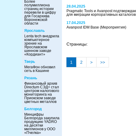
Более
полумиллиона
28.04.2025
страниц истории
Pragmatic Tools и Avanpost подтвержд
перевели в цифру
для миграции корпоративных каталого
для Госархива
Воронежской
17.04.2025
области
Avanpost IDM Base
(Мероприятия)
Ярославль
Lenta tech внедрила
компьютерное
зрение на
Страницы:
Ярославском
шинном заводе
«Кордиант»
Тверь
1
2
>
>>
МегаФон обновил
сеть в Кашине
Рязань
Финансовый архив
Directum СЭД+ стал
центром налогового
мониторинга на
Приокском заводе
цветных металлов
Белгород
Минцифры
Белгорода закупила
продукцию YADRO
на десятки
миллионов у ООО
«Пчелка»