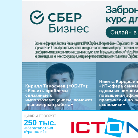
Никита Кардашин
Кирилл Тимофеев («ОБИТ»):
«ИТ-сфера сейча
«Решить проблемы,
одним из немног
связанные с
повышения эффе
импортозамещением, поможет
практически во в
планомерная работа»
экономики»
ЦИФРЫ ГОВОРЯТ
250 тыс.
кибератак отбил
«Уралкалий»