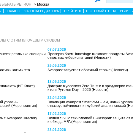
ВЫБРАТЬ РЕГИОН
> Москва
Ы
IT КЛАСС
КОЛОНКА РЕДАКТОРА
IT РЕЙТИНГ
ТЕСТОВЫЙ СТЕНД
РЕЛИЗ
АЛЫ С ЭТИМ КЛЮЧЕВЫМ СЛОВОМ
07.07.2026
изнеса: реальные сценарии
Проверка боем: Innostage включает продукты Ava
открытых кибериспытаний
(Новости)
25.05.2026
отив и как мы это
Avanpost запускает облачный сервис
(Новости)
13.05.2026
 «ломают»
(ИТ Класс)
Доверие в условиях Zero Trust и в преддверии ква
итоги Рутокен Day – 2026
(Новости)
22.04.2026
ый уровень
Эволюция Avanpost SmartPAM – ИИ, новый урове
 сессий
(Мероприятия)
отказоустойчивости и глубокий анализ сессий
(Но
17.02.2026
 с Avanpost Directory
Unified SSO c технологией E-Passport: защита от 
и обхода MFA
(Мероприятия)
23.01.2026