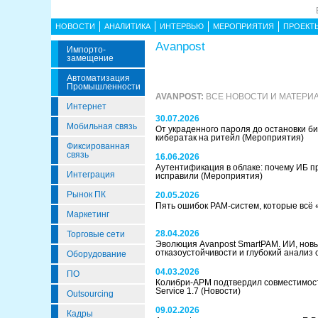
НОВОСТИ
АНАЛИТИКА
ИНТЕРВЬЮ
МЕРОПРИЯТИЯ
ПРОЕКТ
Avanpost
Импорто­
Замещение
Автоматизация
Промышленности
AVANPOST:
ВСЕ НОВОСТИ И МАТЕРИ
Интернет
30.07.2026
Мобильная связь
От украденного пароля до остановки б
кибератак на ритейл
(Мероприятия)
Фиксированная
связь
16.06.2026
Аутентификация в облаке: почему ИБ пр
Интеграция
исправили
(Мероприятия)
Рынок ПК
20.05.2026
Пять ошибок PAM-систем, которые всё
Маркетинг
28.04.2026
Торговые сети
Эволюция Avanpost SmartPAM. ИИ, нов
отказоустойчивости и глубокий анализ
Оборудование
04.03.2026
ПО
Колибри-АРМ подтвердил совместимость
Service 1.7
(Новости)
Outsourcing
09.02.2026
Кадры