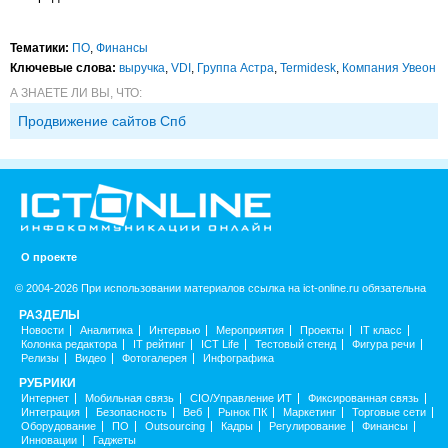
Тематики:
ПО
,
Финансы
Ключевые слова:
выручка
,
VDI
,
Группа Астра
,
Termidesk
,
Компания Увеон
А ЗНАЕТЕ ЛИ ВЫ, ЧТО:
Продвижение сайтов Спб
О проекте
© 2004-2026 При использовании материалов ссылка на ict-online.ru обязательна
РАЗДЕЛЫ
Новости
Аналитика
Интервью
Мероприятия
Проекты
IT класс
Колонка редактора
IT рейтинг
ICT Life
Тестовый стенд
Фигура речи
Релизы
Видео
Фотогалерея
Инфографика
РУБРИКИ
Интернет
Мобильная связь
CIO/Управление ИТ
Фиксированная связь
Интеграция
Безопасность
Веб
Рынок ПК
Маркетинг
Торговые сети
Оборудование
ПО
Outsourcing
Кадры
Регулирование
Финансы
Инновации
Гаджеты