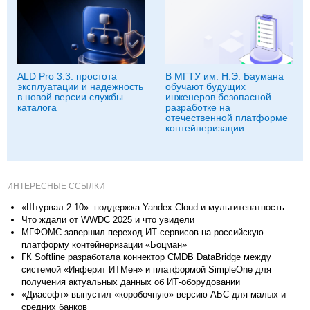
ALD Pro 3.3: простота
В МГТУ им. Н.Э. Баумана
эксплуатации и надежность
обучают будущих
в новой версии службы
инженеров безопасной
каталога
разработке на
отечественной платформе
контейнеризации
ИНТЕРЕСНЫЕ ССЫЛКИ
«Штурвал 2.10»: поддержка Yandex Cloud и мультитенатность
Что ждали от WWDC 2025 и что увидели
МГФОМС завершил переход ИТ-сервисов на российскую
платформу контейнеризации «Боцман»
ГК Softline разработала коннектор CMDB DataBridge между
системой «Инферит ИТМен» и платформой SimpleOne для
получения актуальных данных об ИТ-оборудовании
«Диасофт» выпустил «коробочную» версию АБС для малых и
средних банков