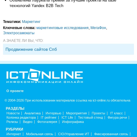
Объявлены лауреаты премии за лучшие проекты на базе
технологий Yandex B2B Tech
Тематики:
Маркетинг
Ключевые слова:
маркетинговые исследования
,
МегаФон
,
Электросамокаты
А ЗНАЕТЕ ЛИ ВЫ, ЧТО:
Продвижение сайтов Спб
О проекте
© 2004-2026 При использовании материалов ссылка на ict-online.ru обязательна
РАЗДЕЛЫ
Новости
Аналитика
Интервью
Мероприятия
Проекты
IT класс
Колонка редактора
IT рейтинг
ICT Life
Тестовый стенд
Фигура речи
Релизы
Видео
Фотогалерея
Инфографика
РУБРИКИ
Интернет
Мобильная связь
CIO/Управление ИТ
Фиксированная связь