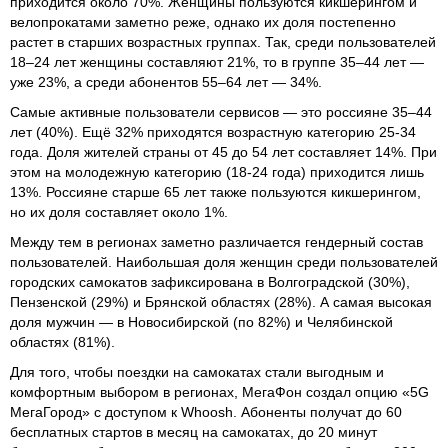
приходится около 70%. Женщины пользуются кикшерингом и
велопрокатами заметно реже, однако их доля постепенно
растет в старших возрастных группах. Так, среди пользователей
18–24 лет женщины составляют 21%, то в группе 35–44 лет —
уже 23%, а среди абонентов 55–64 лет — 34%.
Самые активные пользователи сервисов — это россияне 35–44
лет (40%). Ещё 32% приходятся возрастную категорию 25-34
года. Доля жителей страны от 45 до 54 лет составляет 14%. При
этом на молодежную категорию (18-24 года) приходится лишь
13%. Россияне старше 65 лет также пользуются кикшерингом,
но их доля составляет около 1%.
Между тем в регионах заметно различается гендерный состав
пользователей. Наибольшая доля женщин среди пользователей
городских самокатов зафиксирована в Волгоградской (30%),
Пензенской (29%) и Брянской областях (28%). А самая высокая
доля мужчин — в Новосибирской (по 82%) и Челябинской
областях (81%).
Для того, чтобы поездки на самокатах стали выгодным и
комфортным выбором в регионах, МегаФон создал опцию «5G
МегаГород» с доступом к Whoosh. Абоненты получат до 60
бесплатных стартов в месяц на самокатах, до 20 минут