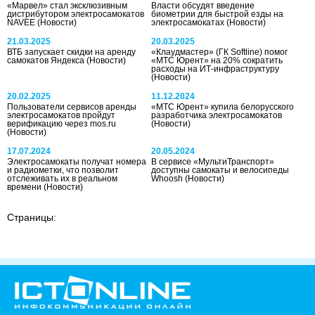
«Марвел» стал эксклюзивным
Власти обсудят введение
дистрибутором электросамокатов
биометрии для быстрой езды на
NAVEE
(Новости)
электросамокатах
(Новости)
21.03.2025
20.03.2025
ВТБ запускает скидки на аренду
«Клаудмастер» (ГК Softline) помог
самокатов Яндекса
(Новости)
«МТС Юрент» на 20% сократить
расходы на ИТ-инфраструктуру
(Новости)
20.02.2025
11.12.2024
Пользователи сервисов аренды
«МТС Юрент» купила белорусского
электросамокатов пройдут
разработчика электросамокатов
верификацию через mos.ru
(Новости)
(Новости)
17.07.2024
20.05.2024
Электросамокаты получат номера
В сервисе «МультиТранспорт»
и радиометки, что позволит
доступны самокаты и велосипеды
отслеживать их в реальном
Whoosh
(Новости)
времени
(Новости)
Страницы: