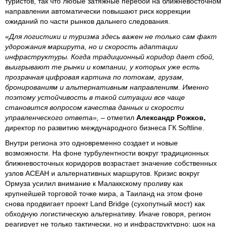
туристов, так что любые затяжные перебои на ближневосточном
направлении автоматически повышают риск коррекции
ожиданий по части рынков дальнего следования.
«Для логистики и туризма здесь важен не только сам факт
удорожания маршрута, но и скорость адаптации
инфраструктуры. Когда традиционный коридор дает сбой,
выигрывают те рынки и компании, у которых уже есть
прозрачная цифровая картина по потокам, грузам,
бронированиям и альтернативным направлениям. Именно
поэтому устойчивость в такой ситуации все чаще
становится вопросом качества данных и скорости
управленческого ответа»,
– отметил
Александр Рожков,
директор по развитию международного бизнеса ГК Softline.
Внутри региона это одновременно создает и новые
возможности. На фоне турбулентности вокруг традиционных
ближневосточных коридоров возрастает значение собственных
узлов АСЕАН и альтернативных маршрутов. Кризис вокруг
Ормуза усилил внимание к Малаккскому проливу как
крупнейшей торговой точке мира, а Таиланд на этом фоне
снова продвигает проект Land Bridge (сухопутный мост) как
обходную логистическую альтернативу. Иначе говоря, регион
реагирует не только тактически, но и инфраструктурно: шок на