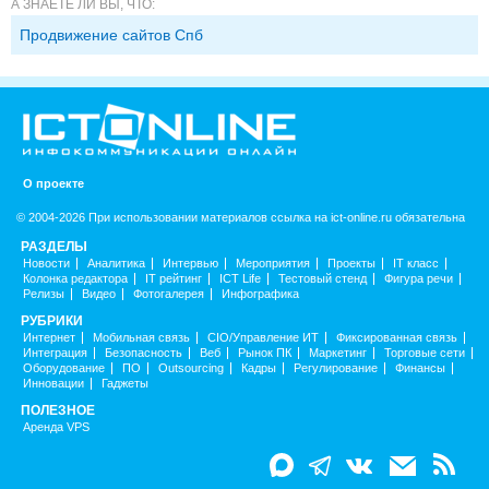
А ЗНАЕТЕ ЛИ ВЫ, ЧТО:
Продвижение сайтов Спб
О проекте
© 2004-2026 При использовании материалов ссылка на ict-online.ru обязательна
РАЗДЕЛЫ
Новости
Аналитика
Интервью
Мероприятия
Проекты
IT класс
Колонка редактора
IT рейтинг
ICT Life
Тестовый стенд
Фигура речи
Релизы
Видео
Фотогалерея
Инфографика
РУБРИКИ
Интернет
Мобильная связь
CIO/Управление ИТ
Фиксированная связь
Интеграция
Безопасность
Веб
Рынок ПК
Маркетинг
Торговые сети
Оборудование
ПО
Outsourcing
Кадры
Регулирование
Финансы
Инновации
Гаджеты
ПОЛЕЗНОЕ
Аренда VPS