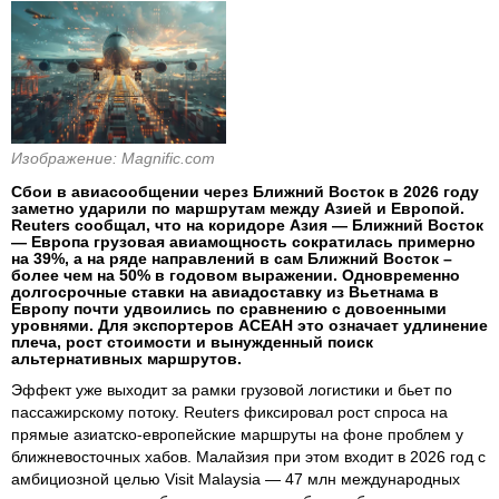
Изображение: Magnific.com
Сбои в авиасообщении через Ближний Восток в 2026 году
заметно ударили по маршрутам между Азией и Европой.
Reuters сообщал, что на коридоре Азия — Ближний Восток
— Европа грузовая авиамощность сократилась примерно
на 39%, а на ряде направлений в сам Ближний Восток –
более чем на 50% в годовом выражении. Одновременно
долгосрочные ставки на авиадоставку из Вьетнама в
Европу почти удвоились по сравнению с довоенными
уровнями. Для экспортеров АСЕАН это означает удлинение
плеча, рост стоимости и вынужденный поиск
альтернативных маршрутов.
Эффект уже выходит за рамки грузовой логистики и бьет по
пассажирскому потоку. Reuters фиксировал рост спроса на
прямые азиатско-европейские маршруты на фоне проблем у
ближневосточных хабов. Малайзия при этом входит в 2026 год с
амбициозной целью Visit Malaysia — 47 млн международных