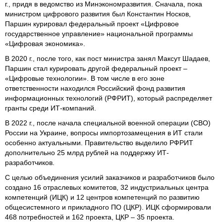
г., придя в ведомство из Минэкономразвития. Сначала, пока
министром цифрового развития был Константин Носков,
Паршин курировал федеральный проект «Цифровое
государственное управление» национальной программы
«Цифровая экономика».
В 2020 г., после того, как пост министра занял Максут Шадаев,
Паршин стал курировать другой федеральный проект –
«Цифровые технологии». В том числе в его зоне
ответственности находился Российский фонд развития
информационных технологий (РФРИТ), который распределяет
гранты среди ИТ-компаний.
В 2022 г., после начала специальной военной операции (СВО)
России на Украине, вопросы импортозамещения в ИТ стали
особенно актуальными. Правительство выделило РФРИТ
дополнительно 25 млрд рублей на поддержку ИТ-
разработчиков.
С целью объединения усилий заказчиков и разработчиков было
создано 16 отраслевых комитетов, 32 индустриальных центра
компетенций (ИЦК) и 12 центров компетенций по развитию
общесистемного и прикладного ПО (ЦКР). ИЦК сформировали
468 потребностей и 162 проекта, ЦКР – 35 проекта.