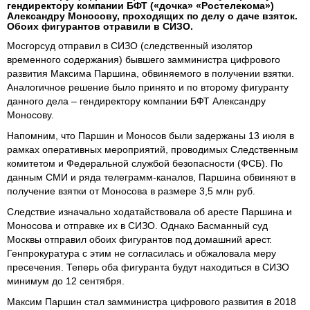
гендиректору компании БФТ («дочка» «Ростелекома»)
Александру Моносову, проходящих по делу о даче взяток.
Обоих фигурантов отравили в СИЗО.
Мосгорсуд отправил в СИЗО (следственный изолятор
временного содержания) бывшего замминистра цифрового
развития Максима Паршина, обвиняемого в получении взятки.
Аналогичное решение было принято и по второму фигуранту
данного дела – гендиректору компании БФТ Александру
Моносову.
Напомним, что Паршин и Моносов были задержаны 13 июля в
рамках оперативных мероприятий, проводимых Следственным
комитетом и Федеральной службой безопасности (ФСБ). По
данным СМИ и ряда телеграмм-каналов, Паршина обвиняют в
получение взятки от Моносова в размере 3,5 млн руб.
Следствие изначально ходатайствовала об аресте Паршина и
Моносова и отправке их в СИЗО. Однако Басманный суд
Москвы отправил обоих фигурантов под домашний арест.
Генпрокуратура с этим не согласилась и обжаловала меру
пресечения. Теперь оба фигуранта будут находиться в СИЗО
минимум до 12 сентября.
Максим Паршин стал замминистра цифрового развития в 2018