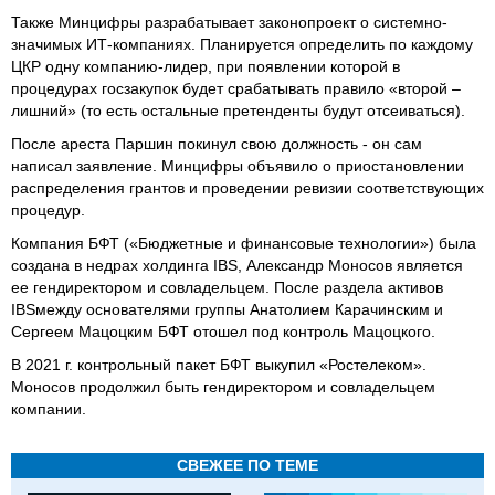
Также Минцифры разрабатывает законопроект о системно-
значимых ИТ-компаниях. Планируется определить по каждому
ЦКР одну компанию-лидер, при появлении которой в
процедурах госзакупок будет срабатывать правило «второй –
лишний» (то есть остальные претенденты будут отсеиваться).
После ареста Паршин покинул свою должность - он сам
написал заявление. Минцифры объявило о приостановлении
распределения грантов и проведении ревизии соответствующих
процедур.
Компания БФТ («Бюджетные и финансовые технологии») была
создана в недрах холдинга IBS, Александр Моносов является
ее гендиректором и совладельцем. После раздела активов
IBSмежду основателями группы Анатолием Карачинским и
Сергеем Мацоцким БФТ отошел под контроль Мацоцкого.
В 2021 г. контрольный пакет БФТ выкупил «Ростелеком».
Моносов продолжил быть гендиректором и совладельцем
компании.
СВЕЖЕЕ ПО ТЕМЕ