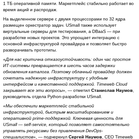
1 ТБ оперативной памяти. Маркетплейс стабильно работает во
время акций и распродаж.
На выделенном сервере с двумя процессорами по 32 ядра
размещен оркестратор задач. USmall также использует
виртуальные серверы для тестирования, а DBaaS — при
разработке новых проектов. Это упрощает интеграцию с
основной инфраструктурой провайдера и позволяет быстро
разворачивать прототипы.
«
Для нас критична отказоустойчивость: один час простоя
ИТ-системы превращается в шесть часов задержки
обновления каталога. Поэтому облачный провайдер должен
сочетать надежную инфраструктуру с удобным
интерфейсом и качественной поддержкой. Timeweb Cloud
закрывает все эти вопросы
», — отметил
Станислав Наумов
,
руководитель отдела Python-разработки USmall.
«
Мы обеспечили маркетплейс стабильной
инфраструктурой, быстрым масштабированием и
оперативной prime-поддержкой. Ключевая ценность для
USmall — self-service, который позволяет самостоятельно
управлять ресурсами без привлечения DevOps-
специалистов
», — подчеркнул
Сергей Наумов
, CEO Timeweb