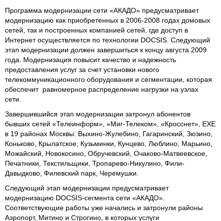
Программа модернизации сети «АКАДО» предусматривает
модернизацию как приобретенных в 2006-2008 годах домовых
сетей, так и построенных компанией сетей, где доступ в
Интернет осуществляется по технологии DOCSIS. Следующий
этап модернизации должен завершиться к концу августа 2009
года. Модернизация повысит качество и надежность
предоставления услуг за счет установки нового
телекоммуникационного оборудования и сегментации, которая
обеспечит равномерное распределение нагрузки на узлах
сети.
Завершившийся этап модернизации затронул абонентов
бывших сетей «Телеинформ», «Миг-Телеком», «Кросснет», EXE
в 19 районах Москвы: Выхино-Жулебино, Гагаринский, Зюзино,
Коньково, Крылатское, Кузьминки, Кунцево, Люблино, Марьино,
Можайский, Новокосино, Обручевский, Очаково-Матвеевское,
Печатники, Текстильщики, Тропарево-Никулино, Фили-
Давыдково, Филевский парк, Черемушки.
Следующий этап модернизации предусматривает
модернизацию DOCSIS-сегмента сети «АКАДО».
Соответствующие работы уже начались и затронули районы
Аэропорт, Митино и Строгино, в которых услуги