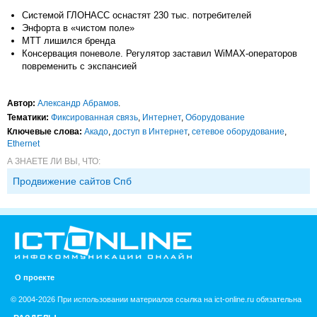
Системой ГЛОНАСС оснастят 230 тыс. потребителей
Энфорта в «чистом поле»
МТТ лишился бренда
Консервация поневоле. Регулятор заставил WiMAX-операторов
повременить с экспансией
Автор:
Александр Абрамов
.
Тематики:
Фиксированная связь
,
Интернет
,
Оборудование
Ключевые слова:
Акадо
,
доступ в Интернет
,
сетевое оборудование
,
Ethernet
А ЗНАЕТЕ ЛИ ВЫ, ЧТО:
Продвижение сайтов Спб
О проекте
© 2004-2026 При использовании материалов ссылка на ict-online.ru обязательна