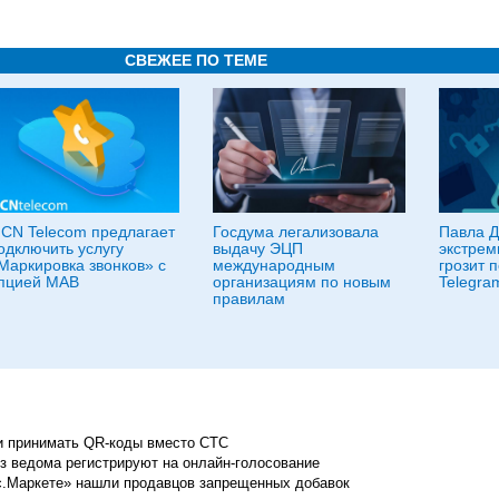
СВЕЖЕЕ ПО ТЕМЕ
CN Telecom предлагает
Госдума легализовала
Павла Д
одключить услугу
выдачу ЭЦП
экстрем
Маркировка звонков» с
международным
грозит 
пцией МАВ
организациям по новым
Telegra
правилам
и принимать QR-коды вместо СТС
ез ведома регистрируют на онлайн-голосование
кс.Маркете» нашли продавцов запрещенных добавок