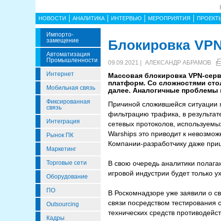
НОВОСТИ
АНАЛИТИКА
ИНТЕРВЬЮ
МЕРОПРИЯТИЯ
ПРОЕКТ
Импорто­
Замещение
Блокировка VPN
Автоматизация
Промышленности
09.09.2021 |
АЛЕКСАНДР АБРАМОВ
Интернет
Массовая блокировка VPN-серви
платформ. Со сложностями столк
Мобильная связь
далее. Аналогичные проблемы 
Фиксированная
Причиной сложившейся ситуации 
связь
фильтрацию трафика, в результат
Интеграция
сетевых протоколов, используемы
Warships это приводит к невозмо
Рынок ПК
Компании-разработчику даже приш
Маркетинг
Торговые сети
В свою очередь аналитики полага
игровой индустрии будет только у
Оборудование
ПО
В Роскомнадзоре уже заявили о св
связи посредством тестирования 
Outsourcing
технических средств противодейс
Кадры