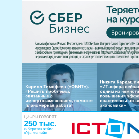
Никита Кардашин
Кирилл Тимофеев («ОБИТ»):
«ИТ-сфера сейча
«Решить проблемы,
одним из немног
связанные с
повышения эффе
импортозамещением, поможет
практически во в
планомерная работа»
экономики»
ЦИФРЫ ГОВОРЯТ
250 тыс.
кибератак отбил
«Уралкалий»