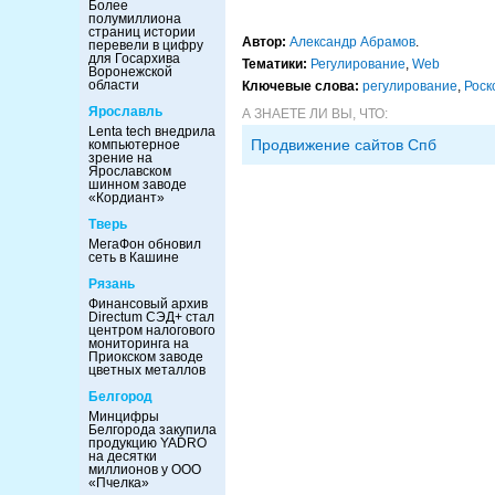
Более
полумиллиона
страниц истории
Автор:
Александр Абрамов
.
перевели в цифру
для Госархива
Тематики:
Регулирование
,
Web
Воронежской
области
Ключевые слова:
регулирование
,
Роск
Ярославль
А ЗНАЕТЕ ЛИ ВЫ, ЧТО:
Lenta tech внедрила
Продвижение сайтов Спб
компьютерное
зрение на
Ярославском
шинном заводе
«Кордиант»
Тверь
МегаФон обновил
сеть в Кашине
Рязань
Финансовый архив
Directum СЭД+ стал
центром налогового
мониторинга на
Приокском заводе
цветных металлов
Белгород
Минцифры
Белгорода закупила
продукцию YADRO
на десятки
миллионов у ООО
«Пчелка»