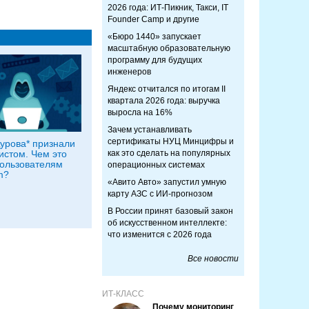
2026 года: ИТ-Пикник, Такси, IT
Founder Camp и другие
«Бюро 1440» запускает
масштабную образовательную
программу для будущих
инженеров
Яндекс отчитался по итогам II
квартала 2026 года: выручка
выросла на 16%
Зачем устанавливать
сертификаты НУЦ Минцифры и
урова* признали
истом. Чем это
как это сделать на популярных
пользователям
операционных системах
m?
«Авито Авто» запустил умную
карту АЗС с ИИ-прогнозом
В России принят базовый закон
об искусственном интеллекте:
что изменится с 2026 года
Все новости
ИТ-КЛАСС
Почему мониторинг