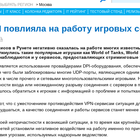
ВЫБРАТЬ РЕГИОН
> Москва
Ы
IT КЛАСС
КОЛОНКА РЕДАКТОРА
IT РЕЙТИНГ
ТЕСТОВЫЙ СТЕНД
РЕЛИЗ
 повлияла на работу игровых 
сов в Рунете негативно сказалась на работе многих извест
нулись такие популярные игрушки как World of Tanks, World o
наблюдаются и у сервисов, предоставляющих стриминговые 
является использование провайдерами DPI-оборудования, обесп
е чего были заблокированы многие UDP-порты, являющиеся одним
х в числе прочего и сетевыми многопользовательскими игровыми. Н
жности входа или неожиданному разрыву соединения с сервером в 
лось обратиться к игрокам с информацией о проблеме и попытках
ют, что с ужесточением противодействия VPN-сервисам ситуация д
худшаться, а качество соединения и работы сервисов станет мене
оей непричастности к возникшей ситуации, в то время как крупне
сетей установили негативное воздействие на работу именно по при
твия угрозам, используемых надзорным ведомством.