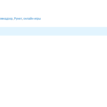
омнадзор
,
Рунет
,
онлайн-игры