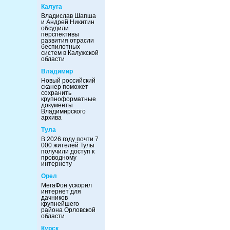
Калуга
Владислав Шапша
и Андрей Никитин
обсудили
перспективы
развития отрасли
беспилотных
систем в Калужской
области
Владимир
Новый российский
сканер поможет
сохранить
крупноформатные
документы
Владимирского
архива
Тула
В 2026 году почти 7
000 жителей Тулы
получили доступ к
проводному
интернету
Орел
МегаФон ускорил
интернет для
дачников
крупнейшего
района Орловской
области
Курск