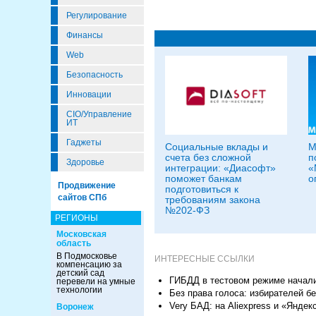
Регулирование
Финансы
Web
Безопасность
Инновации
CIO/Управление
ИТ
Гаджеты
Социальные вклады и
M
счета без сложной
п
Здоровье
интеграции: «Диасофт»
«
поможет банкам
о
Продвижение
подготовиться к
сайтов СПб
требованиям закона
№202-ФЗ
РЕГИОНЫ
Московская
область
В Подмосковье
ИНТЕРЕСНЫЕ ССЫЛКИ
компенсацию за
детский сад
ГИБДД в тестовом режиме начал
перевели на умные
технологии
Без права голоса: избирателей б
Very БАД: на Aliexpress и «Янде
Воронеж