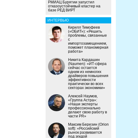
РМИАЦ Бурятии запустил
отказоустойчивый кластер на
базе РЕД ВИРТ
ИНТЕРВЬЮ
Кирилл Тимофеев
(«ОБИТ»): «Решить
проблемы, связанные
с
импортозамещением,
поможет планомерная
работа»
Никита Кардашин
(Naumen): «ИТ-сфера
сейчас остается
одним из немногих
драйверов повышения
эффективности
практически во всех
секторах экономики»
Алексей Наумов,
«Группа Астра»:
«Наши эксперты
профессионально
делают свою работу в
части PR»
Максим Березин (Orion
soft): «Российский
рынок развивается
под эгидой