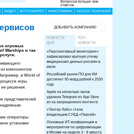
Вопросов больше чем
ответов
Ы
ВИДЕО
ФОТОГАЛЕРЕЯ
ИНФОГРАФИКА
КАТАЛОГ КОМПАНИЙ
сервисов
ДОБАВИТЬ КОМПАНИЮ
НОВОСТИ
ТОП-
ДНЯ
НОВОСТИ
ных игровых
f Warships и так
«Перспективный мониторинг»
услуги.
зафиксировал крупную утечку
медицинских данных россиян в
ечивающего
июле
 из компонентов
Российский рынок ПО для ИИ
апример, в World of
достигнет 95 млрд рублей к 2030
процессе игры.
году
 ее решения.
Apple на несколько часов
удалила Telegram из App Store
ля представителей
из-за запрещенного контента
е надежным.
«Тантор Лабс» стала
владельцем СУБД «Персей»
йшие операторы
Основные ИТ-конференции и
чине установки
мероприятия по цифровизации
в Москве на неделе 3 - 9 августа