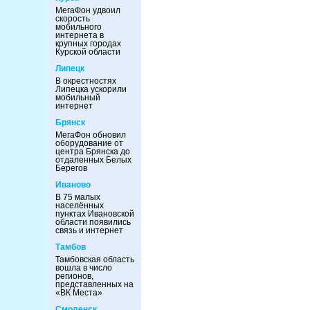
МегаФон удвоил
скорость
мобильного
интернета в
крупных городах
Курской области
Липецк
В окрестностях
Липецка ускорили
мобильный
интернет
Брянск
МегаФон обновил
оборудование от
центра Брянска до
отдаленных Белых
Берегов
Иваново
В 75 малых
населённых
пунктах Ивановской
области появились
связь и интернет
Тамбов
Тамбовская область
вошла в число
регионов,
представленных на
«ВК Места»
Смоленск