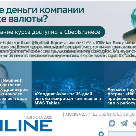
 (Naumen):
с остается
их драйверов
Алексей Нау
ктивности
«Холдинг Аква» за 36 дней
Астра»: «На
сех секторах
автоматизировал комплаенс в
профессиона
MWS Tables
свою работу 
МОСКВА
27.4
°
ЦБ
USD 81.41 EUR 94.06
7 АВГУСТА 2026