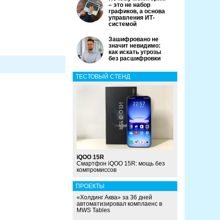
– это не набор
графиков, а основа
управления ИТ-
системой
Зашифровано не
значит невидимо:
как искать угрозы
без расшифровки
ТЕСТОВЫЙ СТЕНД
iQOO 15R
Смартфон iQOO 15R: мощь без
компромиссов
ПРОЕКТЫ
«Холдинг Аква» за 36 дней
автоматизировал комплаенс в
MWS Tables