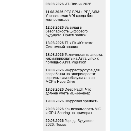
08.08.2026
ИТ-Пикник 2026
11.08.2026
РЕД ВРМ + РЕД АДМ:
Управляемая VDI-среда без
компромиссов
12.08.2026
За вклад в
безопасность цифрового
будущего. Прием заявок
13.08.2026
Т1 x ГК «Юзтех»:
Системный анализ
18.08.2026
Техническая планерка:
как мигрировать на Astra Linux с
помощью Astra Migration
18.08.2026
Инфраструктура для
разработки на гиперскорости:
сервисы самообслуживания и
MCP в HyperDrive
18.08.2026
Deep Patch: Что
должен уметь ИБ-инженер
19.08.2026
Цифровая зрелость
20.08.2026
Как использовать MIG
и GPU-Sharing на примерах
20.08.2026
Города Будущего
2026. Пермь