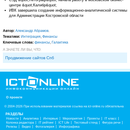
центре &quot;Калибр&quot;
ИВК завершила создание информационно-аналитической системы
для Администрации Костромской области
Автор:
Александр Абрамов
.
Тематики:
Интеграция
,
Финансы
Ключевые слова:
финансы
,
Галактика
А ЗНАЕТЕ ЛИ ВЫ, ЧТО:
Продвижение сайтов Спб
О проекте
© 2004-2026 При использовании материалов ссылка на ict-online.ru обязательна
РАЗДЕЛЫ
Новости
Аналитика
Интервью
Мероприятия
Проекты
IT класс
Колонка редактора
IT рейтинг
ICT Life
Тестовый стенд
Фигура речи
Релизы
Видео
Фотогалерея
Инфографика