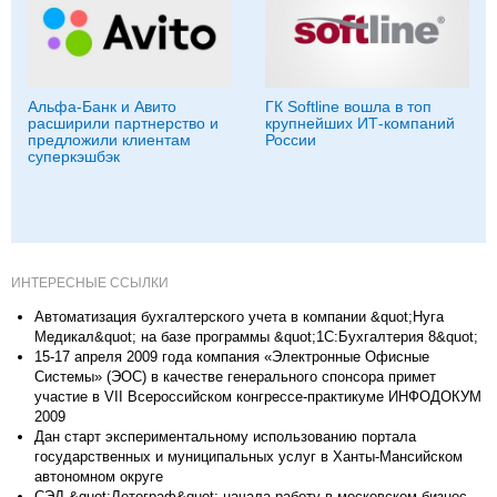
Альфа-Банк и Авито
ГК Softline вошла в топ
расширили партнерство и
крупнейших ИТ-компаний
предложили клиентам
России
суперкэшбэк
ИНТЕРЕСНЫЕ ССЫЛКИ
Автоматизация бухгалтерского учета в компании &quot;Нуга
Медикал&quot; на базе программы &quot;1С:Бухгалтерия 8&quot;
15-17 апреля 2009 года компания «Электронные Офисные
Системы» (ЭОС) в качестве генерального спонсора примет
участие в VII Всероссийском конгрессе-практикуме ИНФОДОКУМ
2009
Дан старт экспериментальному использованию портала
государственных и муниципальных услуг в Ханты-Мансийском
автономном округе
СЭД &quot;Летограф&quot; начала работу в московском бизнес-