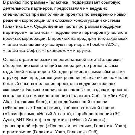
В рамках программы «Галактика» поддерживает сбытовую
деятельность партнеров, предоставляя им ведущих
специалистов при выполнении проектов по внедрению новых
решений корпорации или сложных конфигураций системы
Галактика ERP. Существенная часть программы поддержки
партнеров «Галактики» - подключение партнеров к участию в
проектах корпорации. В проектах на предприятиях-заказчиках
«Галактики» активно участвуют партнеры «Тюмбит-АСУ» ,
«Галактика-Софт», «Техинфоком» и другие.
Основа стратегии развития региональной сети «Галактики» -
объединение компетенций корпорации, ее региональных
отделений и партнеров. Сегодня региональными сбытовыми
структурами, продвигающими решения «Галактики», накоплен
богатый опыт выполнения проектов в ведущих отраслях
экономики. Большое количество сложных по задачам проектов
выполняется в машиностроении (Галактика-Спб; Тюмбит-АСУ;
Абак, Галактика-Киев), в горнодобывающей отрасли
(«Финансовые Технологии»), в образовательной сфере
(«Техинфоком», «Новый Атлант»), в приборостроении (ЭП-
Аудит, БИТ-Вектор), в энергетике («Новый Атлант»);
транспортной сфере («Проекты и решения», Галактика-Урал);
строительстве (Галактика-Урал, Галактика-Спб).