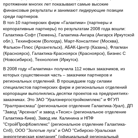
протяжении многих лет показывают самые высокие
финансовые результаты и занимают лидирующие позиции
среди партнеров.
В топ-10 партнерских фирм «Галактики» (партнеры и
корпоративные партнеры) по результатам 2008 года вошли:
Галактика-Софт (Тюмень), Галактика-Ангара (Ангарск Иркутской
обл.), Техинфоком (Вологда), Март-Консалтинг (Москва),
Фалькон-Плюс (Архангельск), АБАК-Центр (Казань), Флагман
(Красноярск), Галактика-Красноярск (Красноярск), Бизнес С
(Новосибирск), Технология (Иркутск).
В 2008 году «Галактика» получила 112 новых заказчиков, из
которых существенная часть – заказчики партнеров и
региональных отделений. В прошедшем году силами
специалистов партнерских фирм и региональных отделений
корпорации выполнялись десятки проектов на предприятиях-
заказчиках. Это ЗАО "Уралэнергостройкомплекс" и ФГУП
"Уралтрансмаш" (региональное отделение Галактика-Урал), ДП
"Завод "Арсенал" и завод «Тесис» (региональное отделение
Галактика-Киев), Завод им. Калинина и НПФ
"СтройПрофКомплекс" (региональное отделение Галактика-
Спб), ООО "Золотые луга" и ОАО "Сибирско-Уральская
энергетическая компания" (официальный региональный