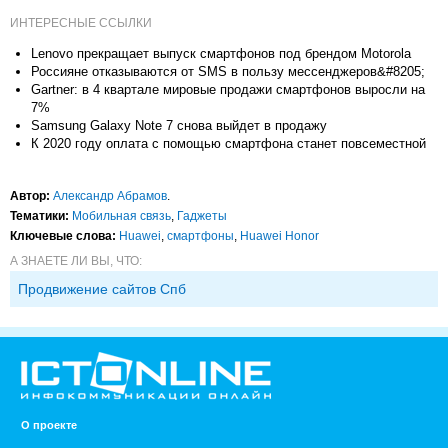
ИНТЕРЕСНЫЕ ССЫЛКИ
Lenovo прекращает выпуск смартфонов под брендом Motorola
Россияне отказываются от SMS в пользу мессенджеров&#8205;
Gartner: в 4 квартале мировые продажи смартфонов выросли на
7%
Samsung Galaxy Note 7 снова выйдет в продажу
К 2020 году оплата с помощью смартфона станет повсеместной
Автор:
Александр Абрамов
.
Тематики:
Мобильная связь
,
Гаджеты
Ключевые слова:
Huawei
,
смартфоны
,
Huawei Honor
А ЗНАЕТЕ ЛИ ВЫ, ЧТО:
Продвижение сайтов Спб
О проекте