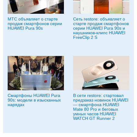
МТС объявляет о старте
Сеть restore: объявляет о
продаж смартфонов серии
старте продаж смартфонов
HUAWEI Pura 90s
серии HUAWEI Pura 90s и
наушников-клипс HUAWEI
FreeClip 2 S
Смартфоны HUAWEI Pura
В сети restore: стартовал
90s: модели в изысканных
предзаказ новинок HUAWEI
нарядах
— смартфона HUAWEI
Mate 80 Pro и беговых
умных часов HUAWEI
WATCH GT Runner 2