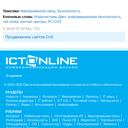
Тематики:
Фиксированная связь
,
Безопасность
Ключевые слова:
Инфосистемы Джет
,
информационная безопасность
,
call center
,
контакт-центры
,
PCI DSS
А ЗНАЕТЕ ЛИ ВЫ, ЧТО:
Продвижение сайтов Спб
О проекте
© 2004-2026 При использовании материалов ссылка на ict-online.ru обязательна
РАЗДЕЛЫ
Новости
Аналитика
Интервью
Мероприятия
Проекты
IT класс
Колонка редактора
IT рейтинг
ICT Life
Тестовый стенд
Фигура речи
Релизы
Видео
Фотогалерея
Инфографика
РУБРИКИ
Интернет
Мобильная связь
CIO/Управление ИТ
Фиксированная связь
Интеграция
Безопасность
Веб
Рынок ПК
Маркетинг
Торговые сети
Оборудование
ПО
Outsourcing
Кадры
Регулирование
Финансы
Инновации
Гаджеты