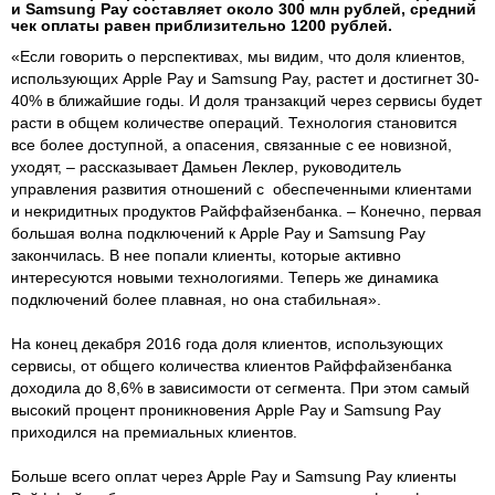
и Samsung Pay составляет около 300 млн рублей, средний
чек оплаты равен приблизительно 1200 рублей.
«Если говорить о перспективах, мы видим, что доля клиентов,
использующих Apple Pay и Samsung Pay, растет и достигнет 30-
40% в ближайшие годы. И доля транзакций через сервисы будет
расти в общем количестве операций. Технология становится
все более доступной, а опасения, связанные с ее новизной,
уходят, – рассказывает Дамьен Леклер, руководитель
управления развития отношений с обеспеченными клиентами
и некридитных продуктов Райффайзенбанка. – Конечно, первая
большая волна подключений к Apple Pay и Samsung Pay
закончилась. В нее попали клиенты, которые активно
интересуются новыми технологиями. Теперь же динамика
подключений более плавная, но она стабильная».
На конец декабря 2016 года доля клиентов, использующих
сервисы, от общего количества клиентов Райффайзенбанка
доходила до 8,6% в зависимости от сегмента. При этом самый
высокий процент проникновения Apple Pay и Samsung Pay
приходился на премиальных клиентов.
Больше всего оплат через Apple Pay и Samsung Pay клиенты