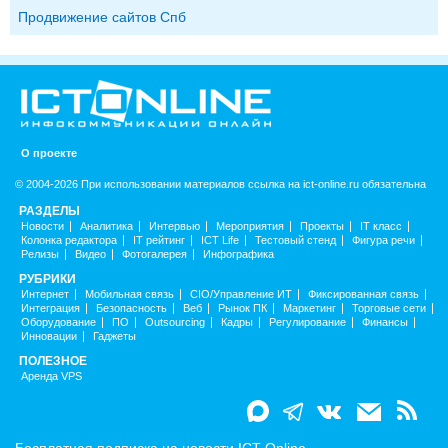
Продвижение сайтов Спб
О проекте
© 2004-2026 При использовании материалов ссылка на ict-online.ru обязательна
РАЗДЕЛЫ
Новости
Аналитика
Интервью
Мероприятия
Проекты
IT класс
Колонка редактора
IT рейтинг
ICT Life
Тестовый стенд
Фигура речи
Релизы
Видео
Фотогалерея
Инфографика
РУБРИКИ
Интернет
Мобильная связь
CIO/Управление ИТ
Фиксированная связь
Интеграция
Безопасность
Веб
Рынок ПК
Маркетинг
Торговые сети
Оборудование
ПО
Outsourcing
Кадры
Регулирование
Финансы
Инновации
Гаджеты
ПОЛЕЗНОЕ
Аренда VPS
Бесплатная подписка на новости ICT-Online