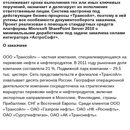
отслеживает сроки выполнения тех или иных ключевых
поручений, назначает и делегирует их исполнение
ответственным лицам. Система настроена под
действующие бизнес-процессы «Трансойл», поэтому в ней
учтены все особенности документооборота заказчика.
Проект реализован с помощью стандартных средств
платформы Microsoft SharePoint Server 2010 с
минимальными доработками под задачи заказчика силами
интегратора «АстроСофт».
О заказчике
ООО «Трансойл» – частная компания, специализирующаяся на
перевозке нефти и нефтепродуктов. В 2011 году рыночная доля
компании составляла 21 %. Подвижной парк компании – 29,5
тыс. цистерн. Сеть представительств и филиалов «Трансойл»
охватывает десять регионов России. География операционной
деятельности компании сосредоточена на стратегических
маршрутах перевозки нефти и нефтепродуктов, включая
экспортные направления в Монголию, Финляндию, страны
Прибалтики, СНГ и Восточной Европы. Среди клиентов ООО
«Трансойл» – ОАО «Газпром нефть», ОАО «НК «Роснефть»,
ОАО «Сургутнефтегаз», ОАО «АК «Транснефть».