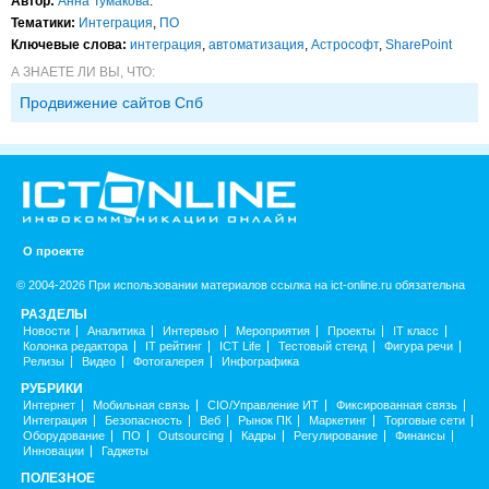
Автор:
Анна Тумакова
.
Тематики:
Интеграция
,
ПО
Ключевые слова:
интеграция
,
автоматизация
,
Астрософт
,
SharePoint
А ЗНАЕТЕ ЛИ ВЫ, ЧТО:
Продвижение сайтов Спб
О проекте
© 2004-2026 При использовании материалов ссылка на ict-online.ru обязательна
РАЗДЕЛЫ
Новости
Аналитика
Интервью
Мероприятия
Проекты
IT класс
Колонка редактора
IT рейтинг
ICT Life
Тестовый стенд
Фигура речи
Релизы
Видео
Фотогалерея
Инфографика
РУБРИКИ
Интернет
Мобильная связь
CIO/Управление ИТ
Фиксированная связь
Интеграция
Безопасность
Веб
Рынок ПК
Маркетинг
Торговые сети
Оборудование
ПО
Outsourcing
Кадры
Регулирование
Финансы
Инновации
Гаджеты
ПОЛЕЗНОЕ