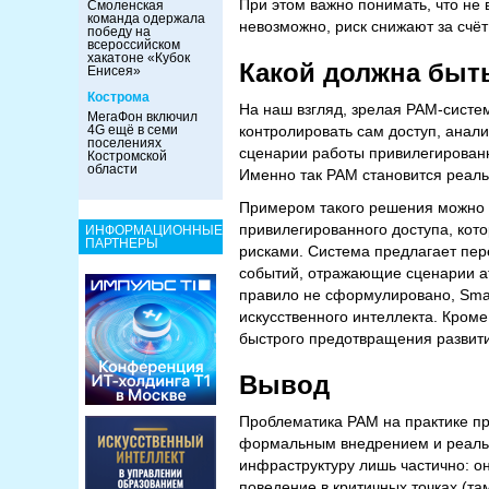
При этом важно понимать, что не 
Смоленская
команда одержала
невозможно, риск снижают за счёт
победу на
всероссийском
хакатоне «Кубок
Какой должна быт
Енисея»
Кострома
На наш взгляд, зрелая PAM-систе
МегаФон включил
контролировать сам доступ, анали
4G ещё в семи
поселениях
сценарии работы привилегированн
Костромской
области
Именно так PAM становится реал
Примером такого решения можно 
привилегированного доступа, кот
ИНФОРМАЦИОННЫЕ
ПАРТНЕРЫ
рисками. Система предлагает пер
событий, отражающие сценарии ат
правило не сформулировано, Sma
искусственного интеллекта. Кроме
быстрого предотвращения развити
Вывод
Проблематика PAM на практике про
формальным внедрением и реальн
инфраструктуру лишь частично: он
поведение в критичных точках (та