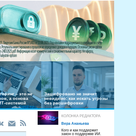
оринг – это не
Зашифровано не значит
ов, а основа
невидимо: как искать угрозы
ИТ-системой
без расшифровки
КОЛОНКА РЕДАКТОРА
Вера Ананьева
Кого и как поддержит
закон о поддержке ИИ.