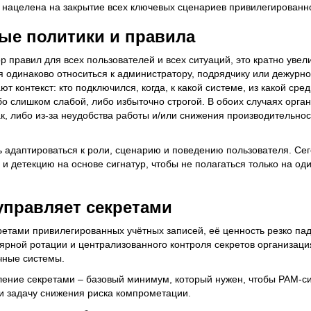
нацелена на закрытие всех ключевых сценариев привилегированно
ые политики и правила
 правил для всех пользователей и всех ситуаций, это кратно увел
я одинаково относиться к администратору, подрядчику или дежурн
 контекст: кто подключился, когда, к какой системе, из какой сред
бо слишком слабой, либо избыточно строгой. В обоих случаях орга
ак, либо из-за неудобства работы и/или снижения производительно
 адаптироваться к роли, сценарию и поведению пользователя. Се
и детекцию на основе сигнатур, чтобы не полагаться только на о
управляет секретами
ретами привилегированных учётных записей, её ценность резко пад
лярной ротации и централизованного контроля секретов организаци
чные системы.
ление секретами – базовый минимум, который нужен, чтобы PAM-с
 и задачу снижения риска компрометации.