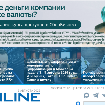
Основные ИТ-конференции и
мероприятия по
«Группа
цифровизации в Москве на
ксперты
неделе 3 - 9 августа 2026 года:
Почему монит
о делают
ИТ-Пикник, Такси, IT Founder
набор график
сти PR»
Camp и другие
управления 
МОСКВА
20.8
°
ЦБ
USD 80.93 EUR 93.19
6 АВГУСТА 2026