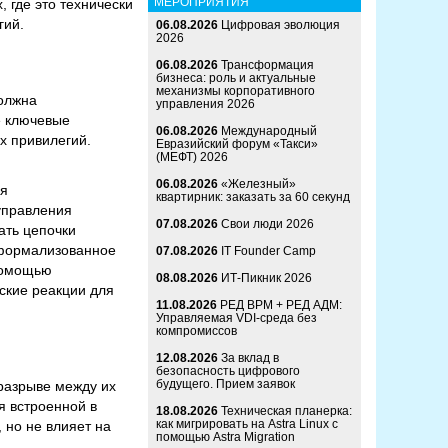
МЕРОПРИЯТИЯ
, где это технически
гий.
06.08.2026
Цифровая эволюция
2026
06.08.2026
Трансформация
бизнеса: роль и актуальные
механизмы корпоративного
должна
управления 2026
е ключевые
06.08.2026
Международный
х привилегий.
Евразийский форум «Такси»
(МЕФТ) 2026
06.08.2026
«Железный»
ля
квартирник: заказать за 60 секунд
управления
07.08.2026
Свои люди 2026
ать цепочки
 формализованное
07.08.2026
IT Founder Camp
помощью
08.08.2026
ИТ-Пикник 2026
ские реакции для
11.08.2026
РЕД ВРМ + РЕД АДМ:
Управляемая VDI-среда без
компромиссов
12.08.2026
За вклад в
безопасность цифрового
будущего. Прием заявок
 разрыве между их
я встроенной в
18.08.2026
Техническая планерка:
как мигрировать на Astra Linux с
 но не влияет на
помощью Astra Migration