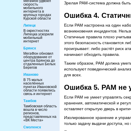
МегаФон удвоил
Зрелая PAM‑система должна быть 
скорость
мобильного
интернета в
Ошибка 4. Статичн
крупных городах
Курской области
Если PAM настроена на один набор
Липецк
возникновения инцидентов. Нельз
В окрестностях
Липецка ускорили
Статичные правила плохо учитывают
мобильный
интернет
этого безопасность становится ли
проигрывает: либо растёт риск ат
Брянск
МегаФон обновил
начинают обходить правила.
оборудование от
центра Брянска до
Таким образом, PAM должна уметь
отдаленных Белых
Берегов
используют поведенческий анализ 
для всех.
Иваново
В 75 малых
населённых
Ошибка 5. PAM не 
пунктах Ивановской
области появились
связь и интернет
Если PAM не умеет управлять сек
Тамбов
хранения, автоматической и регу
Тамбовская область
оставляет открытую дверь в крити
вошла в число
регионов,
представленных на
Изолированное хранение и управ
«ВК Места»
только задачу выдачи доступа, но
Смоленск