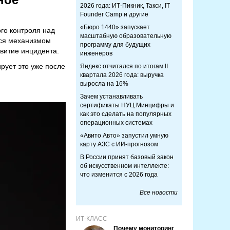
2026 года: ИТ-Пикник, Такси, IT
Founder Camp и другие
«Бюро 1440» запускает
го контроля над
масштабную образовательную
тся механизмом
программу для будущих
звитие инцидента.
инженеров
рует это уже после
Яндекс отчитался по итогам II
квартала 2026 года: выручка
выросла на 16%
Зачем устанавливать
сертификаты НУЦ Минцифры и
как это сделать на популярных
операционных системах
«Авито Авто» запустил умную
карту АЗС с ИИ-прогнозом
В России принят базовый закон
об искусственном интеллекте:
что изменится с 2026 года
Все новости
ИТ-КЛАСС
Почему мониторинг