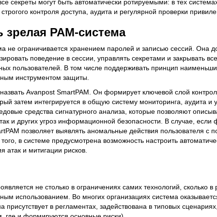
все секреты могут быть автоматически ротируемыми: в тех системах
 строгого контроля доступа, аудита и регулярной проверки привиле
ь зрелая PAM-система
ма не ограничивается хранением паролей и записью сессий. Она 
зировать поведение в сессии, управлять секретами и закрывать вс
ых пользователей. В том числе поддерживать принцип наименьши
ьным инструментом защиты.
назвать Avanpost SmartPAM. Он формирует ключевой слой контро
орый затем интегрируется в общую систему мониторинга, аудита и 
едовые средства сигнатурного анализа, которые позволяют описыв
ак и других угроз информационной безопасности. В случае, если
rtPAM позволяет выявлять аномальные действия пользователя с 
 того, в системе предусмотрена возможность настроить автоматиче
я атак и митигации рисков.
является не столько в ограничениях самих технологий, сколько в
ым использованием. Во многих организациях система оказываетс
а присутствует в регламентах, задействована в типовых сценариях,
м, где и формируются основные риски).