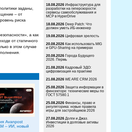
18.08.2026
Инфраструктура для
политики заданы,
разработки на гиперскорости:
сервисы самообслуживания и
ещение – от
MCP в HyperDrive
уровень риска
18.08.2026
Deep Patch: Что
должен уметь ИБ-инженер
езопасности», а как
19.08.2026
Цифровая зрелость
ходе от статичного
20.08.2026
Как использовать MIG
лько в этом случае
и GPU-Sharing на примерах
ыполнения.
20.08.2026
Города Будущего
2026. Пермь
21.08.2026
Кадровый ЭДО:
цифровизация на практике
21.08.2026
WE ARE CRM 2026
25.08.2026
Защита информации в
финсекторе: технические меры по
ГОСТ 57580.1
25.08.2026
Финансы, право и
регуляторика: новые правила
игры для застройщиков 2026
27.08.2026
Долги и Джаз.
я Avanpost
Инвестиции в долговые активы
M – ИИ, новый
2026