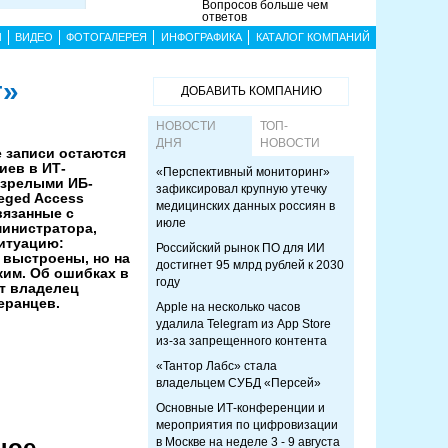
Вопросов больше чем
ответов
Ы
ВИДЕО
ФОТОГАЛЕРЕЯ
ИНФОГРАФИКА
КАТАЛОГ КОМПАНИЙ
т»
ДОБАВИТЬ КОМПАНИЮ
НОВОСТИ
ТОП-
ДНЯ
НОВОСТИ
 записи остаются
иев в ИТ-
«Перспективный мониторинг»
 зрелыми ИБ-
зафиксировал крупную утечку
eged Access
медицинских данных россиян в
вязанные с
июле
министратора,
итуацию:
Российский рынок ПО для ИИ
 выстроены, но на
достигнет 95 млрд рублей к 2030
ким. Об ошибках в
году
т владелец
еранцев.
Apple на несколько часов
удалила Telegram из App Store
из-за запрещенного контента
«Тантор Лабс» стала
владельцем СУБД «Персей»
Основные ИТ-конференции и
мероприятия по цифровизации
ное
в Москве на неделе 3 - 9 августа