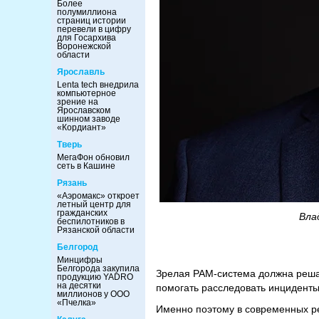
Более
полумиллиона
страниц истории
перевели в цифру
для Госархива
Воронежской
области
Ярославль
Lenta tech внедрила
компьютерное
зрение на
Ярославском
шинном заводе
«Кордиант»
Тверь
МегаФон обновил
сеть в Кашине
Рязань
«Аэромакс» откроет
летный центр для
гражданских
Вла
беспилотников в
Рязанской области
Белгород
Минцифры
Белгорода закупила
Зрелая PAM-система должна решат
продукцию YADRO
на десятки
помогать расследовать инцидент
миллионов у ООО
«Пчелка»
Именно поэтому в современных ре