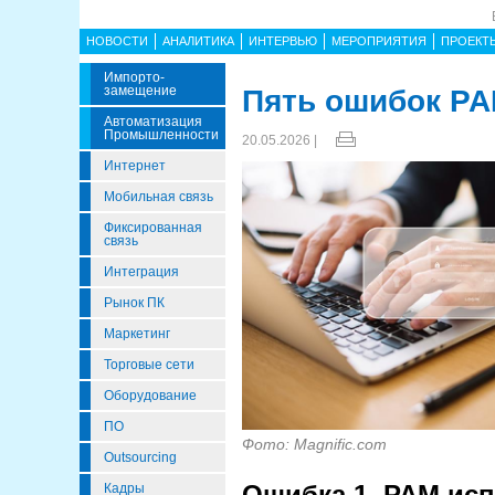
НОВОСТИ
АНАЛИТИКА
ИНТЕРВЬЮ
МЕРОПРИЯТИЯ
ПРОЕКТ
Импорто­
Замещение
Пять ошибок PA
Автоматизация
Промышленности
20.05.2026 |
Интернет
Мобильная связь
Фиксированная
связь
Интеграция
Рынок ПК
Маркетинг
Торговые сети
Оборудование
ПО
Фото: Magnific.com
Outsourcing
Ошибка 1. PAM исп
Кадры