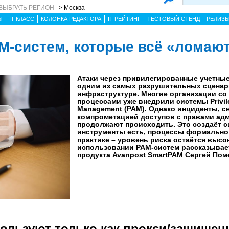
ВЫБРАТЬ РЕГИОН
> Москва
Ы
IT КЛАСС
КОЛОНКА РЕДАКТОРА
IT РЕЙТИНГ
ТЕСТОВЫЙ СТЕНД
РЕЛИЗ
M-систем, которые всё «ломаю
Атаки через привилегированные учетные
одним из самых разрушительных сценар
инфраструктуре. Многие организации со
процессами уже внедрили системы Privil
Management (PAM). Однако инциденты, с
компрометацией доступов с правами ад
продолжают происходить. Это создаёт с
инструменты есть, процессы формально
практике – уровень риска остаётся высо
использовании PAM-систем рассказывае
продукта Avanpost SmartPAM Сергей Пом
ользуют только как прокси/защищен