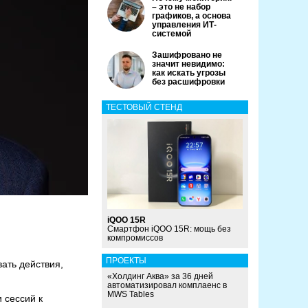
– это не набор
графиков, а основа
управления ИТ-
системой
Зашифровано не
значит невидимо:
как искать угрозы
без расшифровки
ТЕСТОВЫЙ СТЕНД
iQOO 15R
Смартфон iQOO 15R: мощь без
компромиссов
ПРОЕКТЫ
ать действия,
«Холдинг Аква» за 36 дней
автоматизировал комплаенс в
MWS Tables
 сессий к