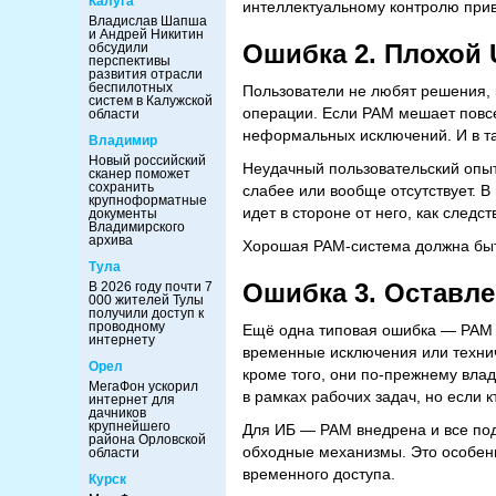
Калуга
интеллектуальному контролю прив
Владислав Шапша
и Андрей Никитин
Ошибка 2. Плохой 
обсудили
перспективы
развития отрасли
беспилотных
Пользователи не любят решения, 
систем в Калужской
операции. Если PAM мешает повсе
области
неформальных исключений. И в так
Владимир
Новый российский
Неудачный пользовательский опыт 
сканер поможет
сохранить
слабее или вообще отсутствует. В
крупноформатные
идет в стороне от него, как следс
документы
Владимирского
архива
Хорошая PAM-система должна быть
Тула
Ошибка 3. Оставл
В 2026 году почти 7
000 жителей Тулы
получили доступ к
проводному
Ещё одна типовая ошибка — PAM в
интернету
временные исключения или технич
Орел
кроме того, они по-прежнему вла
МегаФон ускорил
в рамках рабочих задач, но если 
интернет для
дачников
крупнейшего
Для ИБ — PAM внедрена и все под
района Орловской
обходные механизмы. Это особенн
области
временного доступа.
Курск