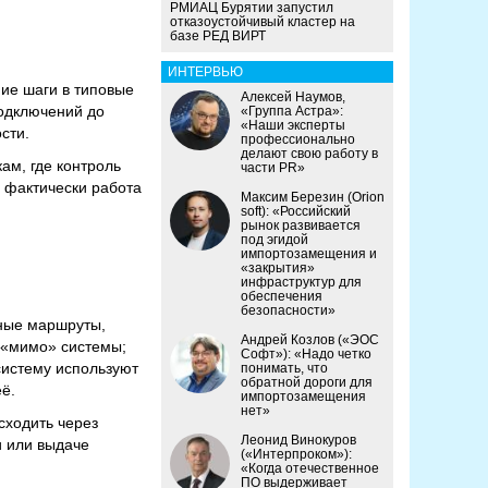
РМИАЦ Бурятии запустил
отказоустойчивый кластер на
базе РЕД ВИРТ
ИНТЕРВЬЮ
ие шаги в типовые
Алексей Наумов,
подключений до
«Группа Астра»:
«Наши эксперты
сти.
профессионально
делают свою работу в
ам, где контроль
части PR»
о фактически работа
Максим Березин (Orion
soft): «Российский
рынок развивается
под эгидой
импортозамещения и
«закрытия»
инфраструктур для
обеспечения
безопасности»
вные маршруты,
Андрей Козлов («ЭОС
 «мимо» системы;
Софт»): «Надо четко
систему используют
понимать, что
обратной дороги для
её.
импортозамещения
нет»
сходить через
Леонид Винокуров
и или выдаче
(«Интерпроком»):
«Когда отечественное
ПО выдерживает