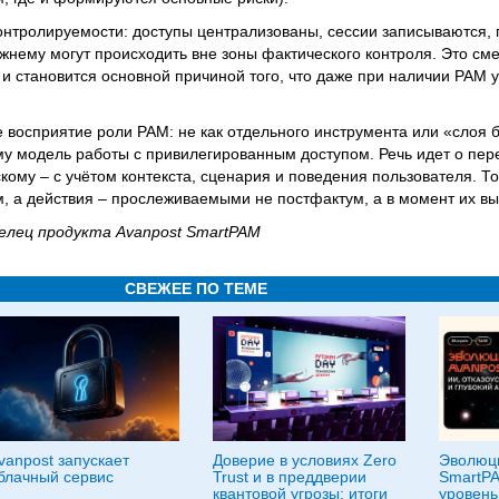
контролируемости: доступы централизованы, сессии записываются, 
жнему могут происходить вне зоны фактического контроля. Это см
и становится основной причиной того, что даже при наличии PAM 
восприятие роли PAM: не как отдельного инструмента или «слоя б
му модель работы с привилегированным доступом. Речь идет о пере
ому – с учётом контекста, сценария и поведения пользователя. То
, а действия – прослеживаемыми не постфактум, а в момент их в
елец продукта Avanpost SmartPAM
СВЕЖЕЕ ПО ТЕМЕ
vanpost запускает
Доверие в условиях Zero
Эволюци
блачный сервис
Trust и в преддверии
SmartPA
квантовой угрозы: итоги
уровень