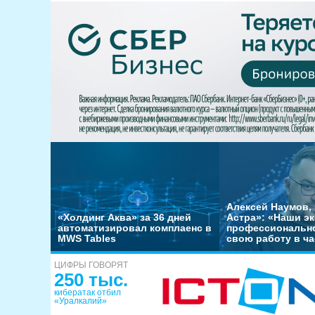
Алексей Наумов, 
«Холдинг Аква» за 36 дней
Астра»: «Наши э
автоматизировал комплаенс в
профессиональн
MWS Tables
свою работу в ча
ЦИФРЫ ГОВОРЯТ
250 тыс.
кибератак отбил
«Уралкалий»