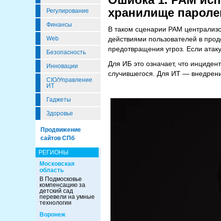
хранилище пароле
Регулирование
Финансы
В таком сценарии PAM централизо
действиями пользователей в прод
Web
предотвращения угроз. Если атаку
Безопасность
Для ИБ это означает, что инциден
Инновации
случившегося. Для ИТ — внедрени
CIO/Управление
ИТ
Гаджеты
Здоровье
Продвижение
сайтов СПб
РЕГИОНЫ
Московская
область
В Подмосковье
компенсацию за
детский сад
перевели на умные
технологии
Воронеж