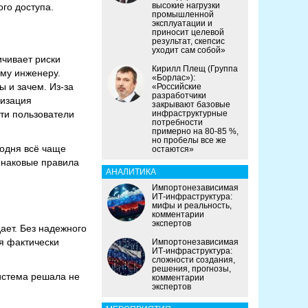
высокие нагрузки
го доступа.
промышленной
эксплуатации и
приносит целевой
результат, скепсис
уходит сам собой»
ичивает риски
Кирилл Плещ (Группа
ому инженеру.
«Борлас»):
ы и зачем. Из‑за
«Российские
разработчики
низация
закрывают базовые
сти пользователи
инфраструктурные
потребности
примерно на 80-85 %,
но пробелы все же
годня всё чаще
остаются»
динаковые правила
АНАЛИТИКА
Импортонезависимая
ИТ-инфраструктура:
мифы и реальность,
комментарии
экспертов
ает. Без надежного
я фактически
Импортонезависимая
ИТ-инфраструктура:
сложности создания,
решения, прогнозы,
истема решала не
комментарии
экспертов