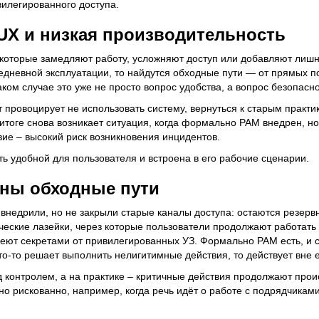
илегированного доступа.
UX и низкая производительность
которые замедляют работу, усложняют доступ или добавляют лишн
дневной эксплуатации, то найдутся обходные пути — от прямых 
ом случае это уже не просто вопрос удобства, а вопрос безопасно
провоцирует не использовать систему, вернуться к старым практик
 итоге снова возникает ситуация, когда формально PAM внедрен, н
твие – высокий риск возникновения инцидентов.
 удобной для пользователя и встроена в его рабочие сценарии.
ены обходные пути
недрили, но не закрыли старые каналы доступа: остаются резер
еские лазейки, через которые пользователи продолжают работать
деют секретами от привилегированных УЗ. Формально PAM есть, и 
кто-то решает выполнить нелигитимные действия, то действует вне 
 контролем, а на практике – критичные действия продолжают прои
о рискованно, например, когда речь идёт о работе с подрядчикам