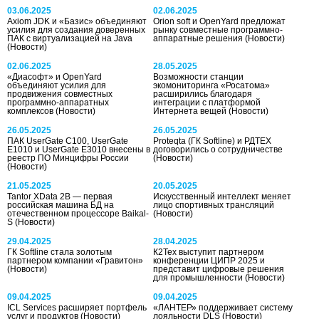
03.06.2025
02.06.2025
Axiom JDK и «Базис» объединяют
Orion soft и OpenYard предложат
усилия для создания доверенных
рынку совместные программно-
ПАК с виртуализацией на Java
аппаратные решения
(Новости)
(Новости)
02.06.2025
28.05.2025
«Диасофт» и OpenYard
Возможности станции
объединяют усилия для
экомониторинга «Росатома»
продвижения совместных
расширились благодаря
программно-аппаратных
интеграции с платформой
комплексов
(Новости)
Интернета вещей
(Новости)
26.05.2025
26.05.2025
ПАК UserGate C100, UserGate
Proteqta (ГК Softline) и РДТЕХ
E1010 и UserGate E3010 внесены в
договорились о сотрудничестве
реестр ПО Минцифры России
(Новости)
(Новости)
21.05.2025
20.05.2025
Tantor XData 2В — первая
Искусственный интеллект меняет
российская машина БД на
лицо спортивных трансляций
отечественном процессоре Baikal-
(Новости)
S
(Новости)
29.04.2025
28.04.2025
ГК Softline стала золотым
К2Тех выступит партнером
партнером компании «Гравитон»
конференции ЦИПР 2025 и
(Новости)
представит цифровые решения
для промышленности
(Новости)
09.04.2025
09.04.2025
ICL Services расширяет портфель
«ЛАНТЕР» поддерживает систему
услуг и продуктов
(Новости)
лояльности DLS
(Новости)