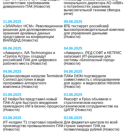
соответствие требованиям
генерального директора АО «ИВК»
доверенного ПАК
(Новости)
о потребностях заказчиков
вычислительной техники
(Фигура
речи)
11.06.2025
09.06.2025
«ЭЛАРобот НСМ»: Революционное
ВТБ тестирует российский
решение для долговременного
высокопроизводительный комплекс
хранения архивных данных
для управления данными
представили на конференции
(Новости)
ВНИИДАД
(Новости)
06.06.2025
04.06.2025
«Аквариус», IVA Technologies и
«Аквариус», РЕД СОФТ и НЕТРИС
«Группа Астра» создадут
запускают ИТ-решение для
российский ПАК для цифрового
системы «Безопасный город»
рабочего места
(Новости)
(Новости)
04.06.2025
04.06.2025
Балансировщик нагрузки Termidesk
ПАКи DION подтвердили
Connect доступен в виде
совместимость с оборудованием
программно-аппаратного
для аудио- и видеосвязи Hitrolink
комплекса
(Новости)
(Новости)
03.06.2025
03.06.2025
К2 НейроТех представил новый
Рексофт и Fplus объявили о
ПАК-AI для быстрого внедрения
стратегическом научно-
прикладного ИИ в бизнес-процессы
техническом сотрудничестве на
(Новости)
ЦИПР
(Новости)
03.06.2025
03.06.2025
ИТ-холдинг Т1 стартовал серийное
Для фиджитал-центров по всей
производство промышленного ПАК
стране закупают ПАК на
(Новости)
полмиллиарда рублей
(Новости)