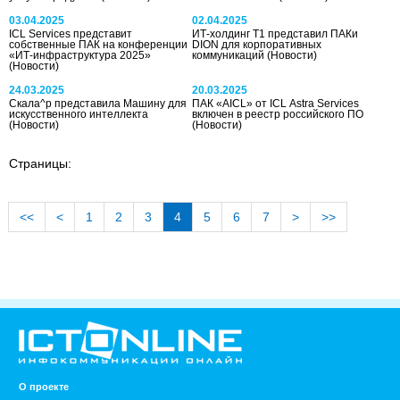
03.04.2025
02.04.2025
ICL Services представит
ИТ-холдинг Т1 представил ПАКи
собственные ПАК на конференции
DION для корпоративных
«ИТ-инфраструктура 2025»
коммуникаций
(Новости)
(Новости)
24.03.2025
20.03.2025
Скала^р представила Машину для
ПАК «AICL» от ICL Astra Services
искусственного интеллекта
включен в реестр российского ПО
(Новости)
(Новости)
Страницы:
<<
<
1
2
3
4
5
6
7
>
>>
О проекте