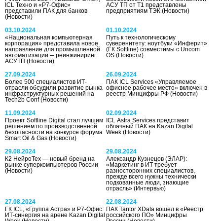
ICL Техно и «Р7-Офис»
АСУ ТП от Т1 представлены
представили ПАК для банков
предприятиям ТЭК
(Новости)
(Новости)
03.10.2024
01.10.2024
«Национальная компьютерная
Путь к технологическому
корпорация» представила новое
суверенитету: ноутбуки «Инферит»
направление для промышленной
(ГК Softline) совместимы с Uncom
автоматизации ─ реинжиниринг
OS
(Новости)
АСУТП
(Новости)
27.09.2024
26.09.2024
Более 500 специалистов ИТ-
ПАК ICL Services «Управляемое
отрасли обсудили развитие рынка
офисное рабочее место» включен в
инфраструктурных решений на
реестр Минцифры РФ
(Новости)
Tech2b Conf
(Новости)
11.09.2024
02.09.2024
Проект Softline Digital стал лучшим
ICL Astra Services представит
решением по производственной
облачный ПАК на Kazan Digital
безопасности на конкурсе форума
Week
(Новости)
Smart Oil & Gas
(Новости)
29.08.2024
29.08.2024
К2 НейроТех — новый бренд на
Александр Кузнецов (ЭЛАР):
рынке суперкомпьютеров России
«Маркетинг в ИТ требует
(Новости)
разносторонних специалистов,
прежде всего нужны технически
подкованные люди, знающие
отрасль»
(Интервью)
27.08.2024
22.08.2024
ГК ICL, «Группа Астра» и Р7-Офис:
ПАК Tantor ХData вошел в «Реестр
ИТ-синергия на арене Kazan Digital
российского ПО» Минцифры
Week
(Новости)
России
(Новости)