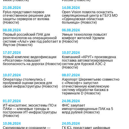
21.08.2024
14.08.2024
Fplus представил первое
Open Vision помогла оснастить
отечественное решение для
симуляционный центр в ГБУЗ МО
защиты серверов от взлома
«Одинцовская областная
(Новости)
больница»
(Новости)
08.08.2024
06.08.2024
Первый российский ПАК для
Умные технологии повысят
рентгенологов на операционной
комфорт жителей Удомли
системе «Альт» уже год работает в
(Новости)
Якутске
(Новости)
17.07.2024
10.07.2024
Новый комплекс видеофиксации
Компанией «КРУГ» произведена
«Росатома» повышает
поставка автоматизированных
безопасность на дорогах
(Новости)
систем для Курской АЭС-2
(Новости)
10.07.2024
08.07.2024
Операторы столкнулись с
Аэропорт Шереметьево совместно
проблемой оценки рисков для
с «Рексофт» запустил
своей инфраструктуры
(Новости)
отечественную комплексную
систему обработки багажа в
терминале D
(Новости)
01.07.2024
24.06.2024
ИТ-консалтинг, экосистемы ПО и
ФНС закупает
ПАКи — ключевые тренды в
импортозамещенные ПАК на 5
построении ИТ-инфраструктуры
млрд рублей
(Новости)
(Новости)
10.06.2024
24.05.2024
Скопировали и сохранили —
ГК ICL представит цифровые