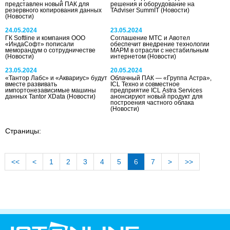
представлен новый ПАК для
решения и оборудование на
резервного копирования данных
TAdviser SummIT
(Новости)
(Новости)
24.05.2024
23.05.2024
ГК Softline и компания ООО
Соглашение МТС и Авотел
«ИндаСофт» пописали
обеспечит внедрение технологии
меморандум о сотрудничестве
МАРМ в отрасли с нестабильным
(Новости)
интернетом
(Новости)
23.05.2024
20.05.2024
«Тантор Лабс» и «Аквариус» будут
Облачный ПАК — «Группа Астра»,
вместе развивать
ICL Техно и совместное
импортонезависимые машины
предприятие ICL Astra Services
данных Tantor XData
(Новости)
анонсируют новый продукт для
построения частного облака
(Новости)
Страницы:
<<
<
1
2
3
4
5
6
7
>
>>