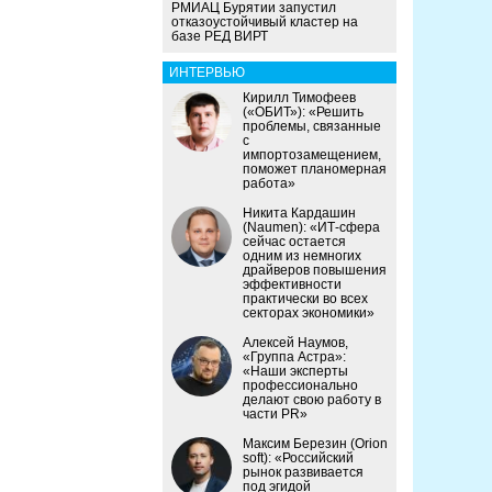
РМИАЦ Бурятии запустил
отказоустойчивый кластер на
базе РЕД ВИРТ
ИНТЕРВЬЮ
Кирилл Тимофеев
(«ОБИТ»): «Решить
проблемы, связанные
с
импортозамещением,
поможет планомерная
работа»
Никита Кардашин
(Naumen): «ИТ-сфера
сейчас остается
одним из немногих
драйверов повышения
эффективности
практически во всех
секторах экономики»
Алексей Наумов,
«Группа Астра»:
«Наши эксперты
профессионально
делают свою работу в
части PR»
Максим Березин (Orion
soft): «Российский
рынок развивается
под эгидой