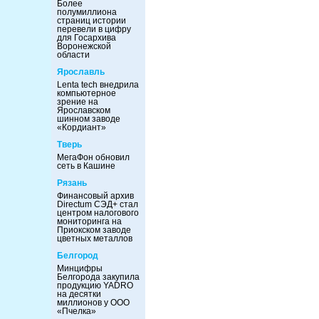
Более
полумиллиона
страниц истории
перевели в цифру
для Госархива
Воронежской
области
Ярославль
Lenta tech внедрила
компьютерное
зрение на
Ярославском
шинном заводе
«Кордиант»
Тверь
МегаФон обновил
сеть в Кашине
Рязань
Финансовый архив
Directum СЭД+ стал
центром налогового
мониторинга на
Приокском заводе
цветных металлов
Белгород
Минцифры
Белгорода закупила
продукцию YADRO
на десятки
миллионов у ООО
«Пчелка»