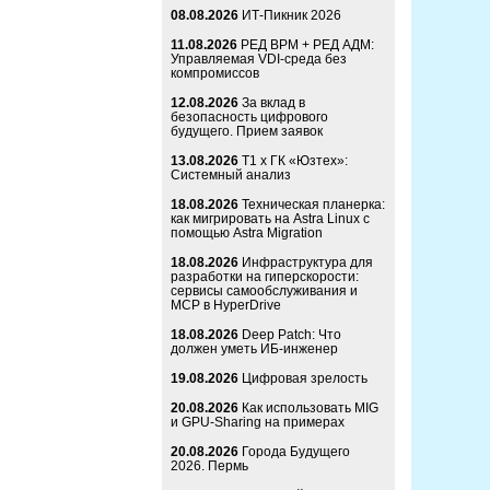
08.08.2026
ИТ-Пикник 2026
11.08.2026
РЕД ВРМ + РЕД АДМ:
Управляемая VDI-среда без
компромиссов
12.08.2026
За вклад в
безопасность цифрового
будущего. Прием заявок
13.08.2026
Т1 x ГК «Юзтех»:
Системный анализ
18.08.2026
Техническая планерка:
как мигрировать на Astra Linux с
помощью Astra Migration
18.08.2026
Инфраструктура для
разработки на гиперскорости:
сервисы самообслуживания и
MCP в HyperDrive
18.08.2026
Deep Patch: Что
должен уметь ИБ-инженер
19.08.2026
Цифровая зрелость
20.08.2026
Как использовать MIG
и GPU-Sharing на примерах
20.08.2026
Города Будущего
2026. Пермь