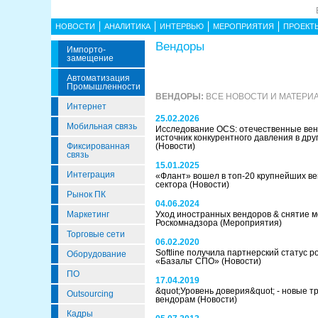
НОВОСТИ
АНАЛИТИКА
ИНТЕРВЬЮ
МЕРОПРИЯТИЯ
ПРОЕКТ
Вендоры
Импорто­
Замещение
Автоматизация
Промышленности
ВЕНДОРЫ:
ВСЕ НОВОСТИ И МАТЕРИ
Интернет
25.02.2026
Мобильная связь
Исследование OCS: отечественные вен
источник конкурентного давления в дру
Фиксированная
(Новости)
связь
15.01.2025
Интеграция
«Флант» вошел в топ-20 крупнейших в
сектора
(Новости)
Рынок ПК
04.06.2024
Маркетинг
Уход иностранных вендоров & снятие м
Роскомнадзора
(Мероприятия)
Торговые сети
06.02.2020
Softline получила партнерский статус р
Оборудование
«Базальт СПО»
(Новости)
ПО
17.04.2019
&quot;Уровень доверия&quot; - новые 
Outsourcing
вендорам
(Новости)
Кадры