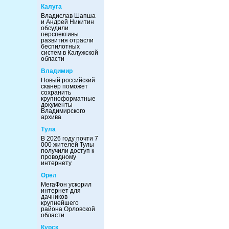
Калуга
Владислав Шапша
и Андрей Никитин
обсудили
перспективы
развития отрасли
беспилотных
систем в Калужской
области
Владимир
Новый российский
сканер поможет
сохранить
крупноформатные
документы
Владимирского
архива
Тула
В 2026 году почти 7
000 жителей Тулы
получили доступ к
проводному
интернету
Орел
МегаФон ускорил
интернет для
дачников
крупнейшего
района Орловской
области
Курск