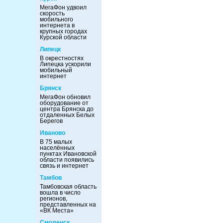
МегаФон удвоил
скорость
мобильного
интернета в
крупных городах
Курской области
Липецк
В окрестностях
Липецка ускорили
мобильный
интернет
Брянск
МегаФон обновил
оборудование от
центра Брянска до
отдаленных Белых
Берегов
Иваново
В 75 малых
населённых
пунктах Ивановской
области появились
связь и интернет
Тамбов
Тамбовская область
вошла в число
регионов,
представленных на
«ВК Места»
Смоленск