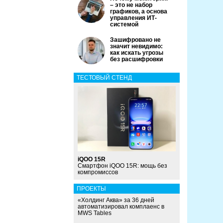
– это не набор
графиков, а основа
управления ИТ-
системой
Зашифровано не
значит невидимо:
как искать угрозы
без расшифровки
ТЕСТОВЫЙ СТЕНД
iQOO 15R
Смартфон iQOO 15R: мощь без
компромиссов
ПРОЕКТЫ
«Холдинг Аква» за 36 дней
автоматизировал комплаенс в
MWS Tables