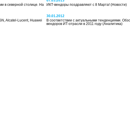
07.03.2013
и в северной столице. На
ИКТ-вендоры поздравляют с 8 Марта!
(Новости)
30.01.2012
N, Alcatel-Lucent, Huawei
В соответствии с актуальными тенденциями. Обз
вендоров ИТ-отрасли в 2011 году
(Аналитика)