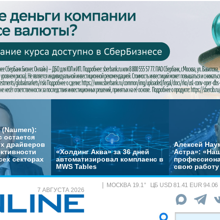
 (Naumen):
с остается
их драйверов
Алексей Нау
ктивности
«Холдинг Аква» за 36 дней
Астра»: «На
сех секторах
автоматизировал комплаенс в
профессиона
MWS Tables
свою работу 
МОСКВА
19.1
°
ЦБ
USD 81.41 EUR 94.06
7 АВГУСТА 2026