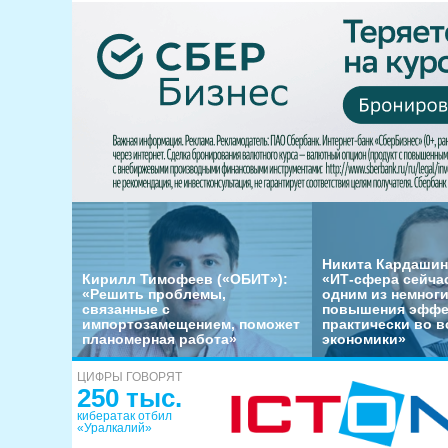
Никита Кардашин
Кирилл Тимофеев («ОБИТ»):
«ИТ-сфера сейча
«Решить проблемы,
одним из немног
связанные с
повышения эффе
импортозамещением, поможет
практически во в
планомерная работа»
экономики»
ЦИФРЫ ГОВОРЯТ
250 тыс.
кибератак отбил
«Уралкалий»