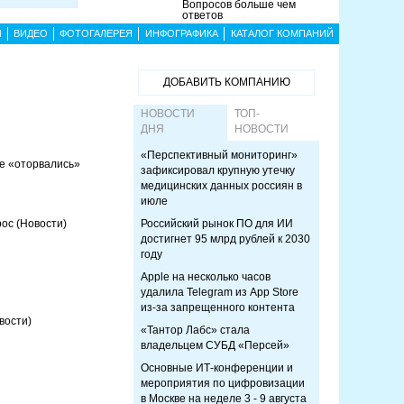
Вопросов больше чем
ответов
Ы
ВИДЕО
ФОТОГАЛЕРЕЯ
ИНФОГРАФИКА
КАТАЛОГ КОМПАНИЙ
ДОБАВИТЬ КОМПАНИЮ
НОВОСТИ
ТОП-
ДНЯ
НОВОСТИ
«Перспективный мониторинг»
же «оторвались»
зафиксировал крупную утечку
медицинских данных россиян в
июле
рос
(Новости)
Российский рынок ПО для ИИ
достигнет 95 млрд рублей к 2030
году
Apple на несколько часов
удалила Telegram из App Store
из-за запрещенного контента
вости)
«Тантор Лабс» стала
владельцем СУБД «Персей»
Основные ИТ-конференции и
мероприятия по цифровизации
в Москве на неделе 3 - 9 августа