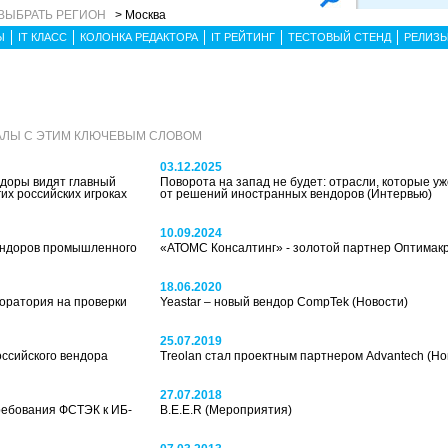
ВЫБРАТЬ РЕГИОН
> Москва
Ы
IT КЛАСС
КОЛОНКА РЕДАКТОРА
IT РЕЙТИНГ
ТЕСТОВЫЙ СТЕНД
РЕЛИЗ
АЛЫ С ЭТИМ КЛЮЧЕВЫМ СЛОВОМ
03.12.2025
доры видят главный
Поворота на запад не будет: отрасли, которые у
гих российских игроках
от решений иностранных вендоров
(Интервью)
10.09.2024
ендоров промышленного
«АТОМС Консалтинг» - золотой партнер Оптимак
18.06.2020
оратория на проверки
Yeastar – новый вендор CompTek
(Новости)
25.07.2019
оссийского вендора
Treolan стал проектным партнером Advantech
(Но
27.07.2018
требования ФСТЭК к ИБ-
B.E.E.R
(Мероприятия)