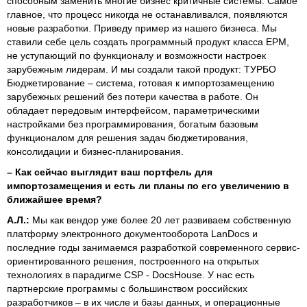
способным заменить многие бизнес критичные системы. Самое
главное, что процесс никогда не останавливался, появляются
новые разработки. Приведу пример из нашего бизнеса. Мы
ставили себе цель создать программный продукт класса EPM,
не уступающий по функционалу и возможности настроек
зарубежным лидерам. И мы создали такой продукт: ТУРБО
Бюджетирование – система, готовая к импортозамещению
зарубежных решений без потери качества в работе. Он
обладает передовым интерфейсом, параметрическими
настройками без программирования, богатым базовым
функционалом для решения задач бюджетирования,
консолидации и бизнес-планирования.
–
Как сейчас выглядит ваш портфель для
импортозамещения и есть ли планы по его увеличению в
ближайшее время?
А.Л.:
Мы как вендор уже более 20 лет развиваем собственную
платформу электронного документооборота LanDocs и
последние годы занимаемся разработкой современного сервис-
ориентированного решения, построенного на открытых
технологиях в парадигме CSP - DocsHouse. У нас есть
партнерские программы с большинством российских
разработчиков – в их числе и базы данных, и операционные