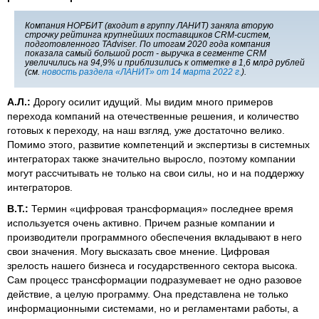
Компания НОРБИТ (входит в группу ЛАНИТ) заняла вторую
строчку рейтинга крупнейших поставщиков CRM-систем,
подготовленного TAdviser. По итогам 2020 года компания
показала самый большой рост - выручка в сегменте CRM
увеличились на 94,9% и приблизились к отметке в 1,6 млрд рублей
(см.
новость раздела «ЛАНИТ» от 14 марта 2022 г.
).
А.Л.:
Дорогу осилит идущий. Мы видим много примеров
перехода компаний на отечественные решения, и количество
готовых к переходу, на наш взгляд, уже достаточно велико.
Помимо этого, развитие компетенций и экспертизы в системных
интеграторах также значительно выросло, поэтому компании
могут рассчитывать не только на свои силы, но и на поддержку
интеграторов.
В.Т.:
Термин «цифровая трансформация» последнее время
используется очень активно. Причем разные компании и
производители программного обеспечения вкладывают в него
свои значения. Могу высказать свое мнение. Цифровая
зрелость нашего бизнеса и государственного сектора высока.
Сам процесс трансформации подразумевает не одно разовое
действие, а целую программу. Она представлена не только
информационными системами, но и регламентами работы, а