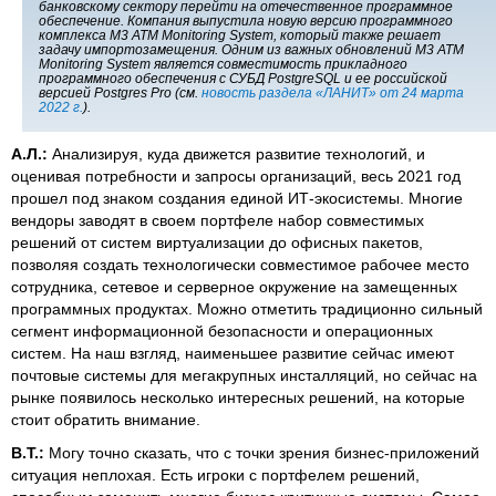
банковскому сектору перейти на отечественное программное
обеспечение. Компания выпустила новую версию программного
комплекса M3 ATM Monitoring System, который также решает
задачу импортозамещения. Одним из важных обновлений M3 ATM
Monitoring System является совместимость прикладного
программного обеспечения с СУБД PostgreSQL и ее российской
версией Postgres Pro (см.
новость раздела «ЛАНИТ» от 24 марта
2022 г.
).
А.Л.:
Анализируя, куда движется развитие технологий, и
оценивая потребности и запросы организаций, весь 2021 год
прошел под знаком создания единой ИТ-экосистемы. Многие
вендоры заводят в своем портфеле набор совместимых
решений от систем виртуализации до офисных пакетов,
позволяя создать технологически совместимое рабочее место
сотрудника, сетевое и серверное окружение на замещенных
программных продуктах. Можно отметить традиционно сильный
сегмент информационной безопасности и операционных
систем. На наш взгляд, наименьшее развитие сейчас имеют
почтовые системы для мегакрупных инсталляций, но сейчас на
рынке появилось несколько интересных решений, на которые
стоит обратить внимание.
В.Т.:
Могу точно сказать, что с точки зрения бизнес-приложений
ситуация неплохая. Есть игроки с портфелем решений,