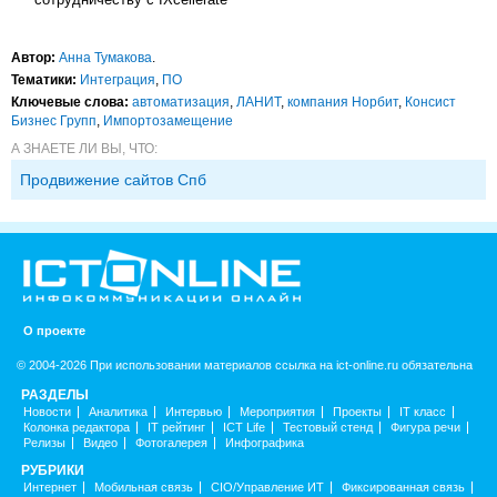
Автор:
Анна Тумакова
.
Тематики:
Интеграция
,
ПО
Ключевые слова:
автоматизация
,
ЛАНИТ
,
компания Норбит
,
Консист
Бизнес Групп
,
Импорто­замещение
А ЗНАЕТЕ ЛИ ВЫ, ЧТО:
Продвижение сайтов Спб
О проекте
© 2004-2026 При использовании материалов ссылка на ict-online.ru обязательна
РАЗДЕЛЫ
Новости
Аналитика
Интервью
Мероприятия
Проекты
IT класс
Колонка редактора
IT рейтинг
ICT Life
Тестовый стенд
Фигура речи
Релизы
Видео
Фотогалерея
Инфографика
РУБРИКИ
Интернет
Мобильная связь
CIO/Управление ИТ
Фиксированная связь