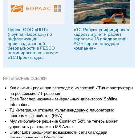
Проект ООО «ЦЦТ»
«1С-Рарус» унифицировал
(Группа «Борлас») по
кадровый учет и расчет
цифровизации
зарплаты 18 предприятий
производственной
АО «Первая нерудная
безопасности в FESCO
компания»
номинирован на конкурс
«1С:Проект года»
ИНТЕРЕСНЫЕ ССЫЛКИ
Как снизить риски при переходе с импортной ИТ-инфраструктуры
на российские ИТ-решения
Эрве Тесслер назначен генеральным директором Softline
International
Т1 Интеграция открыла мультивендорную лабораторию
программных роботов (RPA)
Мультиоблачное решение Coster от Softline теперь может
управлять расходами в MS Azure
Qrator Labs расширяет возможности сети благодаря
сотрудничеству с IXcellerate