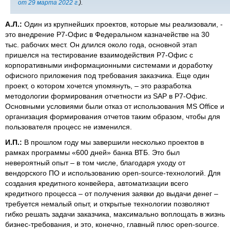
от 29 марта 2022 г.
).
А.Л.:
Один из крупнейших проектов, которые мы реализовали, -
это внедрение Р7-Офис в Федеральном казначействе на 30
тыс. рабочих мест. Он длился около года, основной этап
пришелся на тестирование взаимодействия Р7-Офис с
корпоративными информационными системами и доработку
офисного приложения под требования заказчика. Еще один
проект, о котором хочется упомянуть, – это разработка
методологии формирования отчетности из SAP в Р7-Офис.
Основными условиями были отказ от использования MS Office и
организация формирования отчетов таким образом, чтобы для
пользователя процесс не изменился.
И.П.:
В прошлом году мы завершили несколько проектов в
рамках программы «600 дней» банка ВТБ. Это был
невероятный опыт – в том числе, благодаря уходу от
вендорского ПО и использованию open-source-технологий. Для
создания кредитного конвейера, автоматизации всего
кредитного процесса – от получения заявки до выдачи денег –
требуется немалый опыт, и открытые технологии позволяют
гибко решать задачи заказчика, максимально воплощать в жизнь
бизнес-требования, и это, конечно, главный плюс open-source.