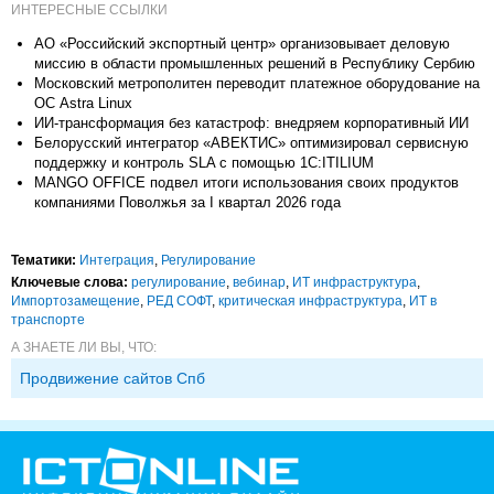
ИНТЕРЕСНЫЕ ССЫЛКИ
АО «Российский экспортный центр» организовывает деловую
миссию в области промышленных решений в Республику Сербию
Московский метрополитен переводит платежное оборудование на
ОС Astra Linux
ИИ-трансформация без катастроф: внедряем корпоративный ИИ
Белорусский интегратор «АВЕКТИС» оптимизировал сервисную
поддержку и контроль SLA с помощью 1С:ITILIUM
MANGO OFFICE подвел итоги использования своих продуктов
компаниями Поволжья за I квартал 2026 года
Тематики:
Интеграция
,
Регулирование
Ключевые слова:
регулирование
,
вебинар
,
ИТ инфраструктура
,
Импорто­замещение
,
РЕД СОФТ
,
критическая инфраструктура
,
ИТ в
транспорте
А ЗНАЕТЕ ЛИ ВЫ, ЧТО:
Продвижение сайтов Спб