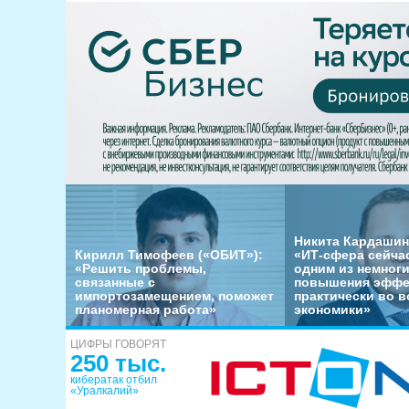
Никита Кардашин
Кирилл Тимофеев («ОБИТ»):
«ИТ-сфера сейча
«Решить проблемы,
одним из немног
связанные с
повышения эффе
импортозамещением, поможет
практически во в
планомерная работа»
экономики»
ЦИФРЫ ГОВОРЯТ
250 тыс.
кибератак отбил
«Уралкалий»