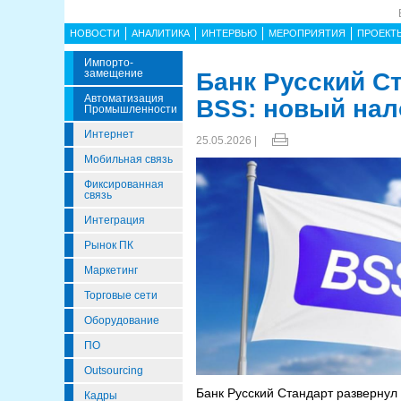
НОВОСТИ
АНАЛИТИКА
ИНТЕРВЬЮ
МЕРОПРИЯТИЯ
ПРОЕКТ
Импорто­
Замещение
Банк Русский С
Автоматизация
BSS: новый нал
Промышленности
Интернет
25.05.2026 |
Мобильная связь
Фиксированная
связь
Интеграция
Рынок ПК
Маркетинг
Торговые сети
Оборудование
ПО
Outsourcing
Банк Русский Стандарт разверну
Кадры