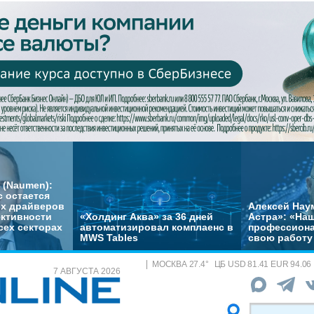
 (Naumen):
с остается
их драйверов
Алексей Нау
ктивности
«Холдинг Аква» за 36 дней
Астра»: «На
сех секторах
автоматизировал комплаенс в
профессиона
MWS Tables
свою работу 
МОСКВА
27.4
°
ЦБ
USD 81.41 EUR 94.06
7 АВГУСТА 2026