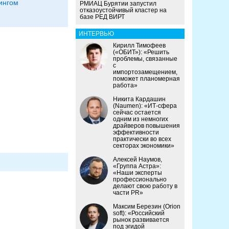
ингом
РМИАЦ Бурятии запустил
отказоустойчивый кластер на
базе РЕД ВИРТ
ИНТЕРВЬЮ
Кирилл Тимофеев
(«ОБИТ»): «Решить
проблемы, связанные
с
импортозамещением,
поможет планомерная
работа»
Никита Кардашин
(Naumen): «ИТ-сфера
сейчас остается
одним из немногих
драйверов повышения
эффективности
практически во всех
секторах экономики»
Алексей Наумов,
«Группа Астра»:
«Наши эксперты
профессионально
делают свою работу в
части PR»
Максим Березин (Orion
soft): «Российский
рынок развивается
под эгидой