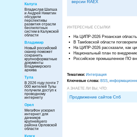
версии RAEX
Калуга
Владислав Шапша
и Андрей Никитин
обсудили
перспективы
развития отрасли
ИНТЕРЕСНЫЕ ССЫЛКИ
беспилотных
систем в Калужской
области
На ЦИПР-2026 Рязанская область
В Тамбовской области поговорил
Владимир
На ЦИПР-2026 рассказали, как ци
Новый российский
сканер поможет
Национальный план по внедрению
сохранить
Российское промышленное ПО вне
крупноформатные
документы
Владимирского
архива
Тематики:
Интеграция
Тула
Ключевые слова:
BSS
,
информационны
В 2026 году почти 7
000 жителей Тулы
А ЗНАЕТЕ ЛИ ВЫ, ЧТО:
получили доступ к
проводному
Продвижение сайтов Спб
интернету
Орел
МегаФон ускорил
интернет для
дачников
крупнейшего
района Орловской
области
Курск