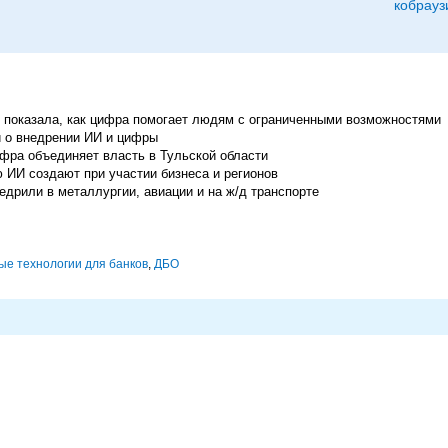
кобрауз
 показала, как цифра помогает людям с ограниченными возможностями
и о внедрении ИИ и цифры
фра объединяет власть в Тульской области
 ИИ создают при участии бизнеса и регионов
дрили в металлургии, авиации и на ж/д транспорте
е технологии для банков
,
ДБО