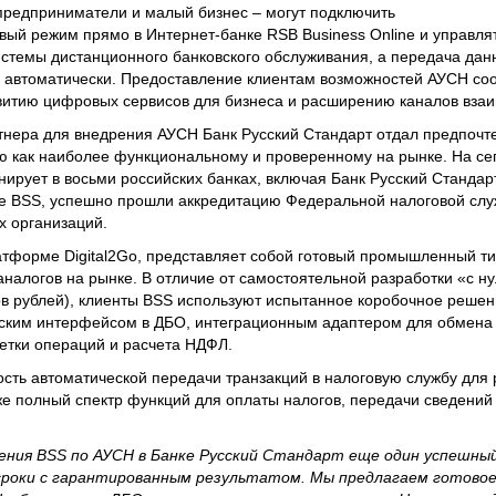
предприниматели и малый бизнес – могут подключить
ый режим прямо в Интернет-банке RSB Business Online и управля
стемы дистанционного банковского обслуживания, а передача дан
ь автоматически. Предоставление клиентам возможностей АУСН соо
звитию цифровых сервисов для бизнеса и расширению каналов вза
тнера для внедрения АУСН Банк Русский Стандарт отдал предпочте
ю как наиболее функциональному и проверенному на рынке. На се
ирует в восьми российских банках, включая Банк Русский Стандар
е BSS, успешно прошли аккредитацию Федеральной налоговой слу
х организаций.
атформе Digital2Go, представляет собой готовый промышленный 
налогов на рынке. В отличие от самостоятельной разработки «с ну
в рублей), клиенты BSS используют испытанное коробочное решен
ским интерфейсом в ДБО, интеграционным адаптером для обмена
етки операций и расчета НДФЛ.
сть автоматической передачи транзакций в налоговую службу для 
же полный спектр функций для оплаты налогов, передачи сведений 
ния BSS по АУСН в Банке Русский Стандарт еще один успешный
сроки с гарантированным результатом. Мы предлагаем готово