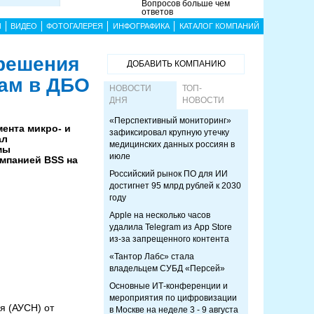
Вопросов больше чем
ответов
Ы
ВИДЕО
ФОТОГАЛЕРЕЯ
ИНФОГРАФИКА
КАТАЛОГ КОМПАНИЙ
 решения
ДОБАВИТЬ КОМПАНИЮ
ам в ДБО
НОВОСТИ
ТОП-
ДНЯ
НОВОСТИ
«Перспективный мониторинг»
мента микро- и
зафиксировал крупную утечку
ал
медицинских данных россиян в
мы
июле
мпанией BSS на
Российский рынок ПО для ИИ
достигнет 95 млрд рублей к 2030
году
Apple на несколько часов
удалила Telegram из App Store
из-за запрещенного контента
«Тантор Лабс» стала
владельцем СУБД «Персей»
Основные ИТ-конференции и
мероприятия по цифровизации
я (АУСН) от
в Москве на неделе 3 - 9 августа