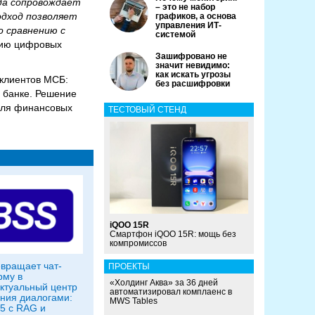
да сопровождает
– это не набор
одход позволяет
графиков, а основа
управления ИТ-
о сравнению с
системой
тию цифровых
Зашифровано не
значит невидимо:
как искать угрозы
 клиентов МСБ:
без расшифровки
 банке. Решение
 для финансовых
ТЕСТОВЫЙ СТЕНД
iQOO 15R
Смартфон iQOO 15R: мощь без
компромиссов
вращает чат-
ПРОЕКТЫ
рму в
«Холдинг Аква» за 36 дней
ктуальный центр
автоматизировал комплаенс в
ния диалогами:
MWS Tables
.5 с RAG и