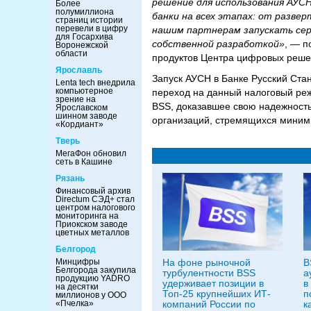
решение для использования АУС
Более
полумиллиона
банки на всех этапах: от разве
страниц истории
перевели в цифру
нашим партнерам запускать сер
для Госархива
собственной разработкой»
, — п
Воронежской
области
продуктов Центра цифровых реше
Ярославль
Запуск АУСН в Банке Русский Ста
Lenta tech внедрила
компьютерное
переход на данный налоговый ре
зрение на
BSS, доказавшее свою надежность
Ярославском
шинном заводе
организаций, стремящихся миними
«Кордиант»
Тверь
МегаФон обновил
сеть в Кашине
Рязань
Финансовый архив
Directum СЭД+ стал
центром налогового
мониторинга на
Приокском заводе
цветных металлов
Белгород
На фоне рыночной
B
Минцифры
Белгорода закупила
турбулентности BSS
а
продукцию YADRO
удерживает позиции в
в
на десятки
Топ-25 крупнейших ИТ-
п
миллионов у ООО
компаний России по
к
«Пчелка»