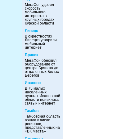
МегаФон удвоил
скорость
мобильного
интернета в
крупных городах
Курской области
Липецк
В окрестностях
Липецка ускорили
мобильный
интернет
Брянск
МегаФон обновил
оборудование от
центра Брянска до
отдаленных Белых
Берегов
Иваново
В 75 малых
населённых
пунктах Ивановской
области появились
связь и интернет
Тамбов
Тамбовская область
вошла в число
регионов,
представленных на
«ВК Места»
Смоленск