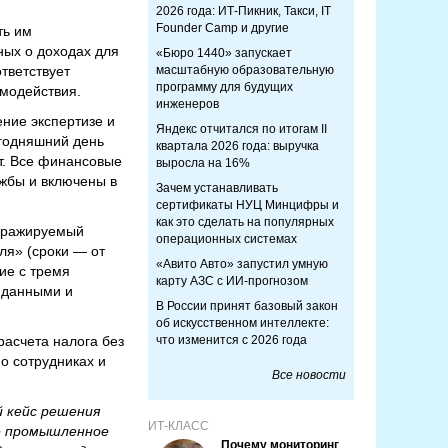
2026 года: ИТ-Пикник, Такси, IT
Founder Camp и другие
ть им
ных о доходах для
«Бюро 1440» запускает
тветствует
масштабную образовательную
программу для будущих
имодействия.
инженеров
ние экспертизе и
Яндекс отчитался по итогам II
годняшний день
квартала 2026 года: выручка
т. Все финансовые
выросла на 16%
жбы и включены в
Зачем устанавливать
сертификаты НУЦ Минцифры и
как это сделать на популярных
тиражируемый
операционных системах
ля» (сроки — от
«Авито Авто» запустил умную
ие с тремя
карту АЗС с ИИ-прогнозом
 данными и
В России принят базовый закон
об искусственном интеллекте:
расчета налога без
что изменится с 2026 года
о сотрудниках и
Все новости
 кейс решения
ИТ-КЛАСС
е промышленное
Почему мониторинг