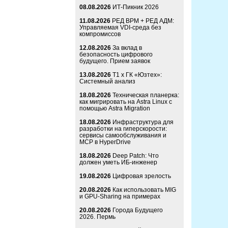
08.08.2026
ИТ-Пикник 2026
11.08.2026
РЕД ВРМ + РЕД АДМ:
Управляемая VDI-среда без
компромиссов
12.08.2026
За вклад в
безопасность цифрового
будущего. Прием заявок
13.08.2026
Т1 x ГК «Юзтех»:
Системный анализ
18.08.2026
Техническая планерка:
как мигрировать на Astra Linux с
помощью Astra Migration
18.08.2026
Инфраструктура для
разработки на гиперскорости:
сервисы самообслуживания и
MCP в HyperDrive
18.08.2026
Deep Patch: Что
должен уметь ИБ-инженер
19.08.2026
Цифровая зрелость
20.08.2026
Как использовать MIG
и GPU-Sharing на примерах
20.08.2026
Города Будущего
2026. Пермь