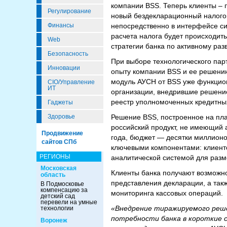
компании BSS. Теперь клиенты – 
Регулирование
новый бездекларационный налогов
непосредственно в интерфейсе си
Финансы
расчета налога будет происходит
Web
стратегии банка по активному ра
Безопасность
При выборе технологического пар
Инновации
опыту компании BSS и ее решени
модуль АУСН от BSS уже функцион
CIO/Управление
ИТ
организации, внедрившие решени
реестр уполномоченных кредитны
Гаджеты
Решение BSS, построенное на пл
Здоровье
российский продукт, не имеющий а
Продвижение
года, бюджет — десятки миллионо
сайтов СПб
ключевыми компонентами: клиент
РЕГИОНЫ
аналитической системой для разм
Московская
Клиенты банка получают возможно
область
представления декларации, а так
В Подмосковье
компенсацию за
мониторинга кассовых операций.
детский сад
перевели на умные
«Внедрение тиражируемого реше
технологии
потребности банка в короткие 
Воронеж