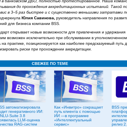
Н в банковском ДБО, полностью протестированное. Наша коман
ртывания до прохождения аккредитационных испытаний. Такой п
вис в 3–5 раз быстрее и с существенно меньшими затратами п
одчеркнула
Юлия Савинова,
руководитель направления по разви
ний для бизнеса компании BSS.
ндарт открывает новые возможности для привлечения и удержания
жим возможен исключительно при обслуживании в уполномоченном
 на практике, позиционируется как наиболее предсказуемый путь
зировать риски при прохождении аккредитации.
СВЕЖЕЕ ПО ТЕМЕ
SS автоматизировала
Как «Инвитро» сокращает
BSS пре
удит генеративного ИИ:
путь клиента с помощью
платфо
 NLU-Suite 3.8
ИИ —в программе
интелле
оявилась LLM-оценка
«Интеллектуальный
управле
ачества RAG-систем
сервис»
релиз 2