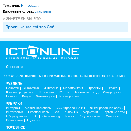
Тематики:
Инновации
Ключевые слова:
стартапы
А ЗНАЕТЕ ЛИ ВЫ, ЧТО:
Продвижение сайтов Спб
О проекте
© 2004-2026 При использовании материалов ссылка на ict-online.ru обязательна
РАЗДЕЛЫ
Новости
Аналитика
Интервью
Мероприятия
Проекты
IT класс
Колонка редактора
IT рейтинг
ICT Life
Тестовый стенд
Фигура речи
Релизы
Видео
Фотогалерея
Инфографика
РУБРИКИ
Интернет
Мобильная связь
CIO/Управление ИТ
Фиксированная связь
Интеграция
Безопасность
Веб
Рынок ПК
Маркетинг
Торговые сети
Оборудование
ПО
Outsourcing
Кадры
Регулирование
Финансы
Инновации
Гаджеты
ПОЛЕЗНОЕ