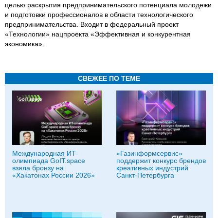
целью раскрытия предпринимательского потенциала молодежи
и подготовки профессионалов в области технологического
предпринимательства. Входит в федеральный проект
«Технологии» нацпроекта «Эффективная и конкурентная
экономика».
СВЕЖЕЕ ПО ТЕМЕ
Международная ИТ-
«Газинформсервис»
олимпиада GoIT.space
поддержит конкурс брендов
взяла бронзу на
креативных индустрий
«Хакатонах России 2026»
Санкт-Петербурга