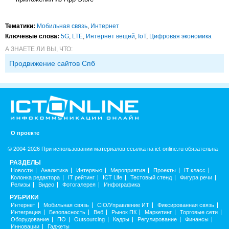
Тематики:
Мобильная связь
,
Интернет
Ключевые слова:
5G
,
LTE
,
Интернет вещей
,
IoT
,
Цифровая экономика
А ЗНАЕТЕ ЛИ ВЫ, ЧТО:
Продвижение сайтов Спб
О проекте
© 2004-2026 При использовании материалов ссылка на ict-online.ru обязательна
РАЗДЕЛЫ
Новости
Аналитика
Интервью
Мероприятия
Проекты
IT класс
Колонка редактора
IT рейтинг
ICT Life
Тестовый стенд
Фигура речи
Релизы
Видео
Фотогалерея
Инфографика
РУБРИКИ
Интернет
Мобильная связь
CIO/Управление ИТ
Фиксированная связь
Интеграция
Безопасность
Веб
Рынок ПК
Маркетинг
Торговые сети
Оборудование
ПО
Outsourcing
Кадры
Регулирование
Финансы
Инновации
Гаджеты