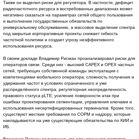
Также он выделил риски для регулятора. В частности, дефицит
радиочастотного ресурса в востребованных диапазонах может
негативно сказаться на параметрах сетей общего пользования
и выполнении государственных обязательств по
универсальному обслуживанию, а массовое выделение спектра
под закрытые корпоративные проекты снижает гибкость
частотной политики и создает угрозу неэффективного
использования ресурса.
В своем докладе Владимир Рисман проанализировал риски для
операторов связи. Среди них - высокий CAPEX и OPEX частных
сетей, требующих собственной команды эксплуатации с
компетенциями мобильного оператора; сложность получения и
удержания частот в условиях ограниченного и уже
распределённого спектра; регуляторная неопределенность
правового статуса pLTE; усиление поверхности атак при
ошибках проектирования сегментации, управления ключами и
использования несертифицированных терминалов. Кроме того,
существуют жесткие требования по СОРМ и надзору, которые
накладываются на уже существующие обязательства по КИИ и
ИБ.
Владимир Рисман подчеркнул, что для успешного развития