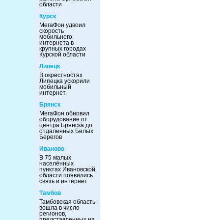
области
Курск
МегаФон удвоил
скорость
мобильного
интернета в
крупных городах
Курской области
Липецк
В окрестностях
Липецка ускорили
мобильный
интернет
Брянск
МегаФон обновил
оборудование от
центра Брянска до
отдаленных Белых
Берегов
Иваново
В 75 малых
населённых
пунктах Ивановской
области появились
связь и интернет
Тамбов
Тамбовская область
вошла в число
регионов,
представленных на