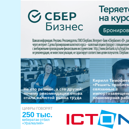
Кирилл Тимофеев
«Решить пробле
Не сто резюме, а сто друзей:
связанные с
почему рекомендации снова
импортозамещени
стали валютой рынка труда
планомерная раб
ЦИФРЫ ГОВОРЯТ
250 тыс.
кибератак отбил
«Уралкалий»