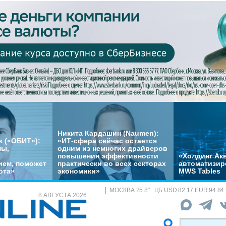
Никита Кардашин (Naumen):
 («ОБИТ»):
«ИТ-сфера сейчас остается
мы,
одним из немногих драйверов
повышения эффективности
«Холдинг Акв
ем, поможет
практически во всех секторах
автоматизир
ота»
экономики»
MWS Tables
МОСКВА
25.8
°
ЦБ
USD 82.17 EUR 94.84
8 АВГУСТА 2026