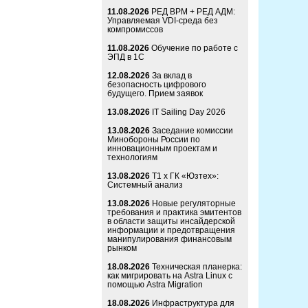
11.08.2026
РЕД ВРМ + РЕД АДМ:
Управляемая VDI-среда без
компромиссов
11.08.2026
Обучение по работе с
ЭПД в 1С
12.08.2026
За вклад в
безопасность цифрового
будущего. Прием заявок
13.08.2026
IT Sailing Day 2026
13.08.2026
Заседание комиссии
Минобороны России по
инновационным проектам и
технологиям
13.08.2026
Т1 x ГК «Юзтех»:
Системный анализ
13.08.2026
Новые регуляторные
требования и практика эмитентов
в области защиты инсайдерской
информации и предотвращения
манипулирования финансовым
рынком
18.08.2026
Техническая планерка:
как мигрировать на Astra Linux с
помощью Astra Migration
18.08.2026
Инфраструктура для