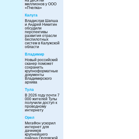
на десятки
миллионов у ООО
«Пчелка»
Калуга
Владислав Шапша
и Андрей Никитин
обсудили
перспективы
развития отрасли
беспилотных
систем в Калужской
области
Владимир
Новый российский
сканер поможет
сохранить
крупноформатные
документы
Владимирского
архива
Тула
В 2026 году почти 7
000 жителей Тулы
получили доступ к
проводному
интернету
Орел
МегаФон ускорил
интернет для
дачников
крупнейшего
района Орловской