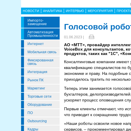
НОВОСТИ
АНАЛИТИКА
ИНТЕРВЬЮ
МЕРОПРИЯТИЯ
ПРОЕКТ
Импорто­
Замещение
Голосовой робо
Автоматизация
Промышленности
01.06.2023 |
Интернет
АО «МТТ», провайдер интеллек
VoiceBox для консультантов, 
Мобильная связь
продуктов, таких как "1С", «Ко
Фиксированная
Консалтинговые компании имеют 
связь
квалификацию специалистов по б
Интеграция
экономике и праву. На подобные
приходилось тратить по несколько 
Рынок ПК
Теперь этим занимается голосово
Маркетинг
бухгалтеров, делопроизводителей
Торговые сети
ускоряет процесс оповещения слу
Оборудование
Первые клиенты отмечают, что ис
ПО
что приводит к сокращению трудо
Outsourcing
«Наши роботы освоили новое нап
сервисов, – прокомментировал ди
Кадры