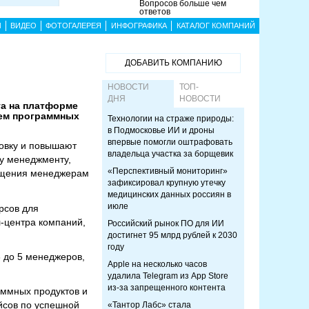
Вопросов больше чем
ответов
Ы
ВИДЕО
ФОТОГАЛЕРЕЯ
ИНФОГРАФИКА
КАТАЛОГ КОМПАНИЙ
ДОБАВИТЬ КОМПАНИЮ
НОВОСТИ
ТОП-
ДНЯ
НОВОСТИ
та на платформе
ием программных
Технологии на страже природы:
в Подмосковье ИИ и дроны
впервые помогли оштрафовать
овку и повышают
владельца участка за борщевик
у менеджменту,
«Перспективный мониторинг»
вещения менеджерам
зафиксировал крупную утечку
медицинских данных россиян в
июле
рсов для
л-центра компаний,
Российский рынок ПО для ИИ
достигнет 95 млрд рублей к 2030
году
3 до 5 менеджеров,
Apple на несколько часов
удалила Telegram из App Store
из-за запрещенного контента
ммных продуктов и
йсов по успешной
«Тантор Лабс» стала