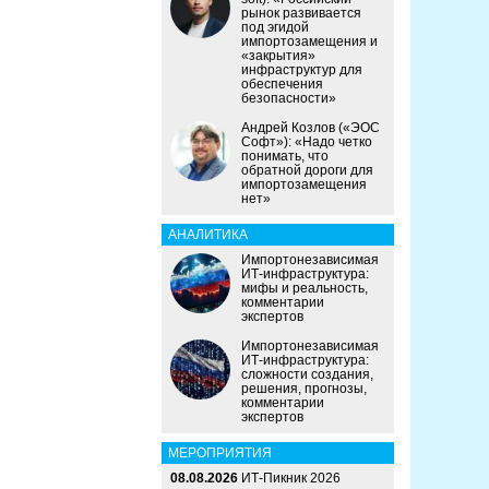
рынок развивается
под эгидой
импортозамещения и
«закрытия»
инфраструктур для
обеспечения
безопасности»
Андрей Козлов («ЭОС
Софт»): «Надо четко
понимать, что
обратной дороги для
импортозамещения
нет»
АНАЛИТИКА
Импортонезависимая
ИТ-инфраструктура:
мифы и реальность,
комментарии
экспертов
Импортонезависимая
ИТ-инфраструктура:
сложности создания,
решения, прогнозы,
комментарии
экспертов
МЕРОПРИЯТИЯ
08.08.2026
ИТ-Пикник 2026