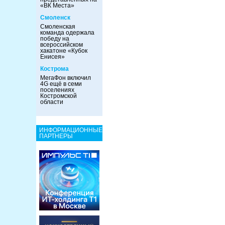
«ВК Места»
Смоленск
Смоленская
команда одержала
победу на
всероссийском
хакатоне «Кубок
Енисея»
Кострома
МегаФон включил
4G ещё в семи
поселениях
Костромской
области
ИНФОРМАЦИОННЫЕ
ПАРТНЕРЫ