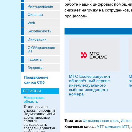
работе наших цифровых помощнико
Регулирование
снижает нагрузку на сотрудников,
Финансы
процессов».
Web
Безопасность
Инновации
CIO/Управление
ИТ
Гаджеты
Здоровье
МТС Exolve запустил
М
Продвижение
обновлённый сервис
э
сайтов СПб
интеллектуального
п
выбора исходящего
РЕГИОНЫ
номера
Московская
область
Технологии на
страже природы: в
Подмосковье ИИ и
дроны впервые
Тематики:
Фиксированная связь
,
Интег
помогли
оштрафовать
Ключевые слова:
МТТ
,
компания МТТ
,
владельца участка
за борщевик