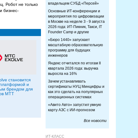
владельцем СУБД «Персей»
. Робот не только
и бизнес-
Основные ИТ-конференции и
мероприятия по цифровизации
в Москве на неделе 3 - 9 августа
2026 года: ИТ-Пикник, Такси, IT
Founder Camp и другие
«Бюро 1440» запускает
масштабную образовательную
программу для будущих
инженеров
Яндекс отчитался по итогам II
квартала 2026 года: выручка
выросла на 16%
lve становится
Зачем устанавливать
 платформой и
сертификаты НУЦ Минцифры и
ым брендом для
как это сделать на популярных
ов МТТ
операционных системах
«Авито Авто» запустил умную
карту АЗС с ИИ-прогнозом
Все новости
ИТ-КЛАСС