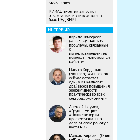
MWS Tables
РМИАЦ Бурятии запустил
отказоустойчивый кластер на
базе РЕД ВИРТ
ИНТЕРВЬЮ
Кирилл Тимофеев
(«ОБИТ»): «Решить
проблемы, связанные
с
импортозамещением,
поможет планомерная
работа»
Никита Кардашин
(Naumen): «ИТ-сфера
сейчас остается
одним из немногих
драйверов повышения
эффективности
практически во всех
секторах экономики»
Алексей Наумов,
«Группа Астра»:
«Наши эксперты
профессионально
делают свою работу в
части PR»
Максим Березин (Orion
soft): «Российский