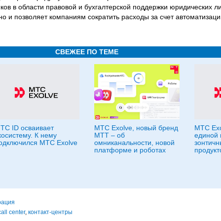
в в области правовой и бухгалтерской поддержки юридических лиц
 но и позволяет компаниям сократить расходы за счет автоматизаци
СВЕЖЕЕ ПО ТЕМЕ
ТС ID осваивает
МТС Exolve, новый бренд
МТС Exo
косистему. К нему
МТТ – об
единой
одключился МТС Exolve
омниканальности, новой
зонтичн
платформе и роботах
продукт
рация
call center
,
контакт-центры