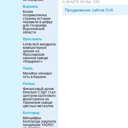
А ЗНАЕТЕ ЛИ ВЫ, ЧТО:
Воронеж
Продвижение сайтов Спб
Более
полумиллиона
страниц истории
перевели в цифру
для Госархива
Воронежской
области
Ярославль
Lenta tech внедрила
компьютерное
зрение на
Ярославском
шинном заводе
«Кордиант»
Тверь
МегаФон обновил
сеть в Кашине
Рязань
Финансовый архив
Directum СЭД+ стал
центром налогового
мониторинга на
Приокском заводе
цветных металлов
Белгород
Минцифры
Белгорода закупила
продукцию YADRO