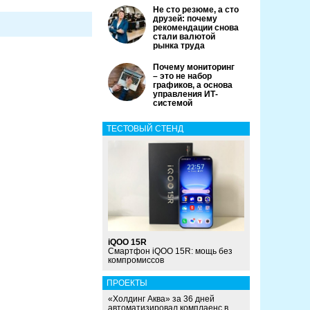
Не сто резюме, а сто
друзей: почему
рекомендации снова
стали валютой
рынка труда
Почему мониторинг
– это не набор
графиков, а основа
управления ИТ-
системой
ТЕСТОВЫЙ СТЕНД
iQOO 15R
Смартфон iQOO 15R: мощь без
компромиссов
ПРОЕКТЫ
«Холдинг Аква» за 36 дней
автоматизировал комплаенс в