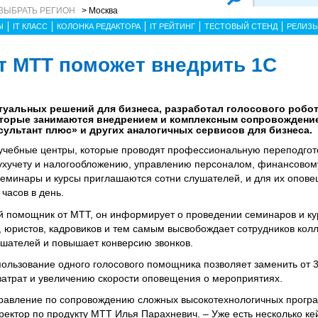
ВЫБРАТЬ РЕГИОН
> Москва
Ы
IT КЛАСС
КОЛОНКА РЕДАКТОРА
IT РЕЙТИНГ
ТЕСТОВЫЙ СТЕНД
РЕЛИЗ
т МТТ поможет внедрить 1С
туальных решений для бизнеса, разработал голосового робо
которые занимаются внедрением и комплексным сопровожден
нсультант плюс» и других аналогичных сервисов для бизнеса.
учебные центры, которые проводят профессиональную переподгот
ухучету и налогообложению, управлению персоналом, финансовом
 семинары и курсы приглашаются сотни слушателей, и для их опо
часов в день.
й помощник от МТТ, он информирует о проведении семинаров и ку
, юристов, кадровиков и тем самым высвобождает сотрудников кол
шателей и повышает конверсию звонков.
пользование одного голосового помощника позволяет заменить от 
затрат и увеличению скорости оповещения о мероприятиях.
равление по сопровождению сложных высокотехнологичных програ
ректор по продукту МТТ Илья Парахневич. – Уже есть несколько ке