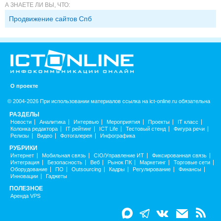
А ЗНАЕТЕ ЛИ ВЫ, ЧТО:
Продвижение сайтов Спб
О проекте
© 2004-2026 При использовании материалов ссылка на ict-online.ru обязательна
РАЗДЕЛЫ
Новости
Аналитика
Интервью
Мероприятия
Проекты
IT класс
Колонка редактора
IT рейтинг
ICT Life
Тестовый стенд
Фигура речи
Релизы
Видео
Фотогалерея
Инфографика
РУБРИКИ
Интернет
Мобильная связь
CIO/Управление ИТ
Фиксированная связь
Интеграция
Безопасность
Веб
Рынок ПК
Маркетинг
Торговые сети
Оборудование
ПО
Outsourcing
Кадры
Регулирование
Финансы
Инновации
Гаджеты
ПОЛЕЗНОЕ
Аренда VPS