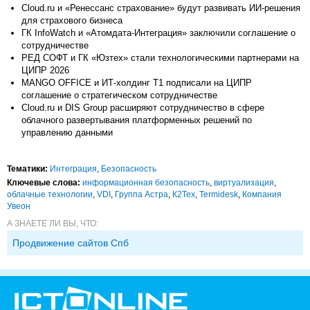
Cloud.ru и «Ренессанс страхование» будут развивать ИИ-решения
для страхового бизнеса
ГК InfoWatch и «Атомдата-Интеграция» заключили соглашение о
сотрудничестве
РЕД СОФТ и ГК «Юзтех» стали технологическими партнерами на
ЦИПР 2026
MANGO OFFICE и ИТ-холдинг Т1 подписали на ЦИПР
соглашение о стратегическом сотрудничестве
Cloud.ru и DIS Group расширяют сотрудничество в сфере
облачного развертывания платформенных решений по
управлению данными
Тематики:
Интеграция
,
Безопасность
Ключевые слова:
информационная безопасность
,
виртуализация
,
облачные технологии
,
VDI
,
Группа Астра
,
К2Тех
,
Termidesk
,
Компания
Увеон
А ЗНАЕТЕ ЛИ ВЫ, ЧТО:
Продвижение сайтов Спб