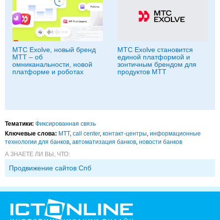
МТС Exolve, новый бренд
МТС Exolve становится
МТТ – об
единой платформой и
омниканальности, новой
зонтичным брендом для
платформе и роботах
продуктов МТТ
Тематики:
Фиксированная связь
Ключевые слова:
МТТ
,
call center
,
контакт-центры
,
информационные
технологии для банков
,
автоматизация банков
,
новости банков
А ЗНАЕТЕ ЛИ ВЫ, ЧТО:
Продвижение сайтов Спб