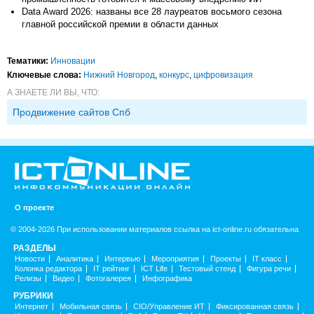
Data Award 2026: названы все 28 лауреатов восьмого сезона
главной российской премии в области данных
Тематики:
Инновации
Ключевые слова:
Нижний Новгород
,
конкурс
,
цифровизация
А ЗНАЕТЕ ЛИ ВЫ, ЧТО:
Продвижение сайтов Спб
О проекте
© 2004-2026 При использовании материалов ссылка на ict-online.ru обязательна
РАЗДЕЛЫ
Новости
Аналитика
Интервью
Мероприятия
Проекты
IT класс
Колонка редактора
IT рейтинг
ICT Life
Тестовый стенд
Фигура речи
Релизы
Видео
Фотогалерея
Инфографика
РУБРИКИ
Интернет
Мобильная связь
CIO/Управление ИТ
Фиксированная связь