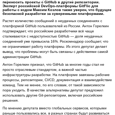
переносить проекты с GitHub в другие репозитории.
Эксперт российской DevOps-платформы GitFlic для
работы с кодом Максим Козлов также уверен, что будущее
безопасной разработки за суверенными платформами.
Растет количество сообщений о неудачных соединениях с
платформой GitHub пользователей из России. Антон Горелкин
подтверждает, что российские разработчики всё чаще
сталкиваются с недоступностью GitHub — доля неудачных
соединений уже превысила 16%. Роскомнадзор сообщает, что
не ограничивает работу платформы. Из этого депутат делает
вывод, что проблемы могут быть связаны с действиями самой
администрации GitHub.
Антон Горелкин признал, что GitHub за многие годы стал не
просто отраслевым стандартом, а важной частью
инфраструктуры разработки. На платформе завязаны рабочие
процессы, репозитории, CI/CD, документация и взаимодействие
команд. Тем не менее, по его словам, от такой зависимости
пора уходить. В качестве альтернативы депутат предложил
использовать другие Git-репозитории, включая российские
решения.
По мнению депутата вместо глобальных сервисов, которыми
раньше пользовались все, в разных странах будут развиваться