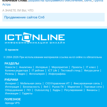
Ключевые слова:
разработка программного обеспечения
,
GitFlic
,
Группа
Астра
А ЗНАЕТЕ ЛИ ВЫ, ЧТО:
Продвижение сайтов Спб
О проекте
© 2004-2026 При использовании материалов ссылка на ict-online.ru обязательна
РАЗДЕЛЫ
Новости
Аналитика
Интервью
Мероприятия
Проекты
IT класс
Колонка редактора
IT рейтинг
ICT Life
Тестовый стенд
Фигура речи
Релизы
Видео
Фотогалерея
Инфографика
РУБРИКИ
Интернет
Мобильная связь
CIO/Управление ИТ
Фиксированная связь
Интеграция
Безопасность
Веб
Рынок ПК
Маркетинг
Торговые сети
Оборудование
ПО
Outsourcing
Кадры
Регулирование
Финансы
Инновации
Гаджеты
ПОЛЕЗНОЕ
Аренда VPS