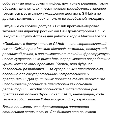
собственные платформы и инфраструктурные решения. Таким
образом, депутат фактически призвал разработчиков заранее
готовиться к возможному ухудшению доступа к GitHub и не
держать критичные проекты только на зарубежной площадке.
Ситуацию со сбоями доступа к GitHub прокомментировал
технический директор российской DevOps-платформы GitFlic
(входит в «Группу Астра») для работы с кодом Максим Козлов.
«Проблемы с доступностью GitHub — это стратегический
вызов. GitHub принадлежит Microsoft, компании, покинувшей
российский рынок, и зависимость от такой инфраструктуры
несет существенные риски для непрерывности разработки в
критически важных проектах. Уверен, что будущее
безопасной разработки — за суверенными платформами,
особенно для государственных и стратегических
предприятий. Для критичных проектов также необходимо
использовать российские платформы как основной
репозиторий. Сегодня российские Git-платформы уже
предлагают полный функционал: CI/CD, интеграции, code
review и собственные ИИ-помощники для разработки.
Важно понимать, что фрагментация интернета
становится реальностью. Для бизнеса это означает