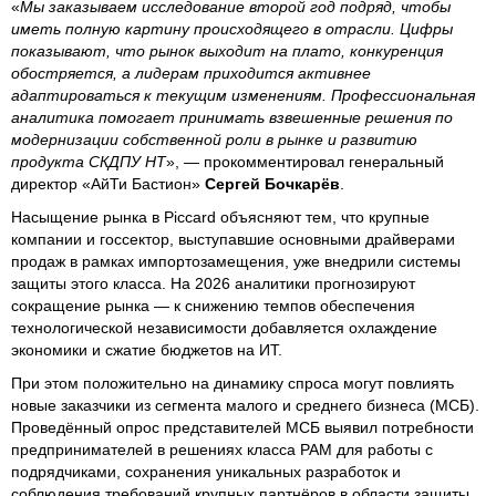
«
Мы заказываем исследование второй год подряд, чтобы
иметь полную картину происходящего в отрасли. Цифры
показывают, что рынок выходит на плато, конкуренция
обостряется, а лидерам приходится активнее
адаптироваться к текущим изменениям. Профессиональная
аналитика помогает принимать взвешенные решения по
модернизации собственной роли в рынке и развитию
продукта СКДПУ НТ
», — прокомментировал генеральный
директор «АйТи Бастион»
Сергей Бочкарёв
.
Насыщение рынка в Piccard объясняют тем, что крупные
компании и госсектор, выступавшие основными драйверами
продаж в рамках импортозамещения, уже внедрили системы
защиты этого класса. На 2026 аналитики прогнозируют
сокращение рынка — к снижению темпов обеспечения
технологической независимости добавляется охлаждение
экономики и сжатие бюджетов на ИТ.
При этом положительно на динамику спроса могут повлиять
новые заказчики из сегмента малого и среднего бизнеса (МСБ).
Проведённый опрос представителей МСБ выявил потребности
предпринимателей в решениях класса PAM для работы с
подрядчиками, сохранения уникальных разработок и
соблюдения требований крупных партнёров в области защиты