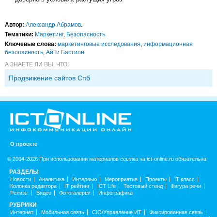
Автор:
Александр Абрамов
.
Тематики:
Маркетинг
,
Безопасность
Ключевые слова:
маркетинговые исследования
,
информационная
безопасность
,
АйТи Бастион
А ЗНАЕТЕ ЛИ ВЫ, ЧТО:
Продвижение сайтов Спб
О проекте
© 2004-2026 При использовании материалов ссылка на ict-online.ru обязательна
РАЗДЕЛЫ
Новости
Аналитика
Интервью
Мероприятия
Проекты
IT класс
Колонка редактора
IT рейтинг
ICT Life
Тестовый стенд
Фигура речи
Релизы
Видео
Фотогалерея
Инфографика
РУБРИКИ
Интернет
Мобильная связь
CIO/Управление ИТ
Фиксированная связь