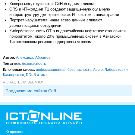
Хакеры могут «угонять» GitHub одним кликом
ORS и ИТ-холдинг T1 создают защищенную облачную
инфраструктуру для критических ИТ-систем в авиаотрасли
Портрет нарушителя: чаще всего данные сливают
увольняющиеся сотрудники
Кибербезопасность ОТ в индонезийском нефтегазе становится
приоритетом: около 20% промышленных систем в Азиатско-
Тихоокеанском регионе подвержены угрозам
Автор:
Александр Абрамов
.
Тематики:
Безопасность
Ключевые слова:
информационная безопасность
,
Apple
,
Лаборатория
Касперского
,
DDoS-атака
А ЗНАЕТЕ ЛИ ВЫ, ЧТО:
Продвижение сайтов Спб
О проекте