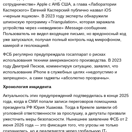
сотрудничестве» Apple с АНБ США, а глава «Лаборатории
Касперского» Евгений Касперский публично назвал iOS
«черным ящиком». В 2023 году эксперты обнаружили
шпионскую программу «Triangulation», которая заражала
устройства через «невидимое» iMessage-сообщение.
Пользователь не видел входящее письмо, но вредоносный код
уже запускался, получая полный контроль над микрофоном,
камерой и геолокацией.
ФСБ регулярно предупреждала госаппарат о рисках
использования техники американского производства. В 2023
году Дмитрий Песков, комментируя ситуацию, заявлял, что
использование iPhone в служебных целях «недопустимо и
запрещено», а сами гаджеты «абсолютно прозрачны».
Хронология инцидента
Актуальность этих предупреждений подтвердилась в конце 2025
года, когда в СМИ попали записи переговоров помощника
президента РФ Юрия Ушакова. Тогда в Кремле заявили об
уголовной ответственности за прослушку, а депутаты призвали
ужесточить меры безопасности. Нынешнее заявление ФСБ от 2
июня 2026 года — это фиксация того, что угрозы не только
сохранились, но и реализуются через глобальную IT-