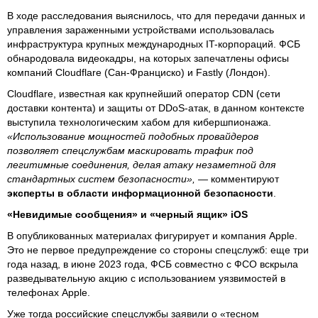
В ходе расследования выяснилось, что для передачи данных и
управления зараженными устройствами использовалась
инфраструктура крупных международных IT-корпораций. ФСБ
обнародовала видеокадры, на которых запечатлены офисы
компаний Cloudflare (Сан-Франциско) и Fastly (Лондон).
Cloudflare, известная как крупнейший оператор CDN (сети
доставки контента) и защиты от DDoS-атак, в данном контексте
выступила технологическим хабом для кибершпионажа.
«Использование мощностей подобных провайдеров
позволяет спецслужбам маскировать трафик под
легитимные соединения, делая атаку незаметной для
стандартных систем безопасности», —
комментируют
эксперты в области информационной безопасности
.
«Невидимые сообщения» и «черный ящик» iOS
В опубликованных материалах фигурирует и компания Apple.
Это не первое предупреждение со стороны спецслужб: еще три
года назад, в июне 2023 года, ФСБ совместно с ФСО вскрыла
разведывательную акцию с использованием уязвимостей в
телефонах Apple.
Уже тогда российские спецслужбы заявили о «тесном