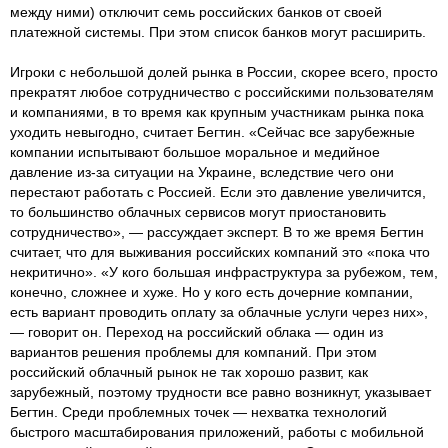
между ними) отключит семь российских банков от своей
платежной системы. При этом список банков могут расширить.
Игроки с небольшой долей рынка в России, скорее всего, просто
прекратят любое сотрудничество с российскими пользователям
и компаниями, в то время как крупным участникам рынка пока
уходить невыгодно, считает Бегтин. «Сейчас все зарубежные
компании испытывают большое моральное и медийное
давление из-за ситуации на Украине, вследствие чего они
перестают работать с Россией. Если это давление увеличится,
то большинство облачных сервисов могут приостановить
сотрудничество», — рассуждает эксперт. В то же время Бегтин
считает, что для выживания российских компаний это «пока что
некритично». «У кого большая инфраструктура за рубежом, тем,
конечно, сложнее и хуже. Но у кого есть дочерние компании,
есть вариант проводить оплату за облачные услуги через них»,
— говорит он. Переход на российский облака — один из
вариантов решения проблемы для компаний. При этом
российский облачный рынок не так хорошо развит, как
зарубежный, поэтому трудности все равно возникнут, указывает
Бегтин. Среди проблемных точек — нехватка технологий
быстрого масштабирования приложений, работы с мобильной