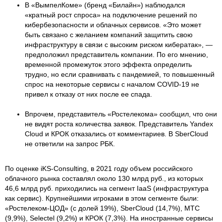
В «ВымпелКоме» (бренд «Билайн») наблюдался
«кратный рост спроса» на подключение решений по
кибербезопасности и облачных сервисов. «Это может
быть связано с желанием компаний защитить свою
инфраструктуру в связи с высоким риском кибератак», —
предположил представитель компании. По его мнению,
временной промежуток этого эффекта определить
трудно, но если сравнивать с пандемией, то повышенный
спрос на некоторые сервисы с началом COVID-19 не
привел к отказу от них после ее спада.
Впрочем, представитель «Ростелекома» сообщил, что они
не видят роста количества заявок. Представитель Yandex
Cloud и КРОК отказались от комментариев. В SberCloud
не ответили на запрос РБК.
По оценке iKS-Consulting, в 2021 году объем российского
облачного рынка составлял около 130 млрд руб., из которых
46,6 млрд руб. приходились на сегмент IaaS (инфраструктура
как сервис). Крупнейшими игроками в этом сегменте были:
«Ростелеком-ЦОД» (с долей 19%), SberCloud (14,7%), МТС
(9,9%), Selectel (9,2%) и КРОК (7,3%). На иностранные сервисы