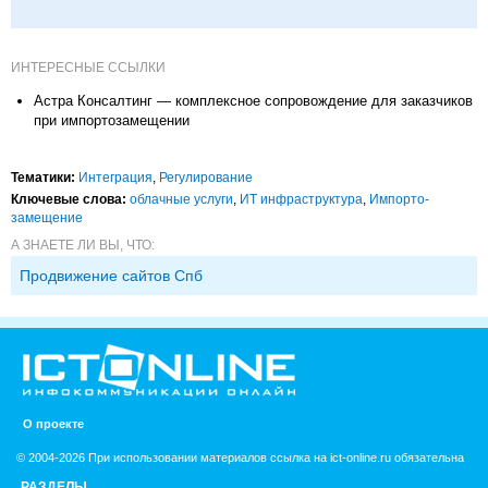
ИНТЕРЕСНЫЕ ССЫЛКИ
Астра Консалтинг — комплексное сопровождение для заказчиков
при импортозамещении
Тематики:
Интеграция
,
Регулирование
Ключевые слова:
облачные услуги
,
ИТ инфраструктура
,
Импорто­
замещение
А ЗНАЕТЕ ЛИ ВЫ, ЧТО:
Продвижение сайтов Спб
О проекте
© 2004-2026 При использовании материалов ссылка на ict-online.ru обязательна
РАЗДЕЛЫ