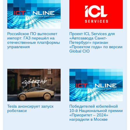
Российское ПО вытесняет
Проект ICL Services для
импорт: ГАЗ перешёл на
«Автозавода Санкт-
отечественные платформы
Петербург» признан
управления
«Проектом года» по версии
Global CIO
Tesla анонсирует запуск
Победителей юбилейной
роботакси
10-й Национальной премии
«Приоритет – 2024»
наградили в Москве