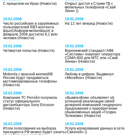
С прицелом на Иран
(Новости)
Открыт доступ к Стрим-ТВ с
мобильных телефонов «Скай
Линк»
()
19.02.2008
19.02.2008
Число российских и зарубежных
На 12 лет вперед
(Новости)
пользователей RBT-контента
&quot;Информ-мобил&quot; в
феврале 2008 достигло 8,1 млн
человек
(Новости)
19.02.2008
19.02.2008
Четвертая попытка
(Новости)
Воронежский стандарт/ АФК
«Система» покупает оператора
CDMA-800 для МТС или «Скай
Линка»
(Новости)
19.02.2008
19.02.2008
Motorola с красной кнопкой/В
Любовь в цифрах. Выдвинул
России будут продаваться
«МегаФон»
(Новости)
кастомизированные телефоны
(Новости)
18.02.2008
18.02.2008
Компания ТС-Ритейл получила
«ВымпелКом» объявляет об
статус официального
успешной реализации своей
дистрибьютора Sony Ericsson
дочерней компанией тендерного
(Новости)
предложения о приобретении
обыкновенных акций «Голден
Телекома»
(Новости)
18.02.2008
18.02.2008
Итоги голосования на выборах
Услуга копирования данных в сети
президента РФ можно будет узнать
«Связной»
()