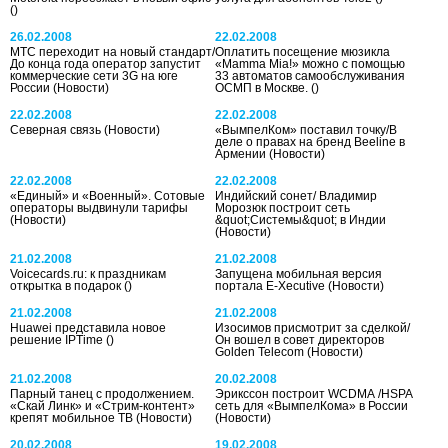
()
26.02.2008
22.02.2008
МТС переходит на новый стандарт/
Оплатить посещение мюзикла
До конца года оператор запустит
«Mamma Mia!» можно с помощью
коммерческие сети 3G на юге
33 автоматов самообслуживания
России
(Новости)
ОСМП в Москве.
()
22.02.2008
22.02.2008
Северная связь
(Новости)
«ВымпелКом» поставил точку/В
деле о правах на бренд Beeline в
Армении
(Новости)
22.02.2008
22.02.2008
«Единый» и «Военный». Сотовые
Индийский сонет/ Владимир
операторы выдвинули тарифы
Морозюк построит сеть
(Новости)
&quot;Системы&quot; в Индии
(Новости)
21.02.2008
21.02.2008
Voicecards.ru: к праздникам
Запущена мобильная версия
открытка в подарок
()
портала E-Xecutive
(Новости)
21.02.2008
21.02.2008
Huawei представила новое
Изосимов присмотрит за сделкой/
решение IPTime
()
Он вошел в совет директоров
Golden Telecom
(Новости)
21.02.2008
20.02.2008
Парный танец с продолжением.
Эрикссон построит WCDMA /HSPA
«Скай Линк» и «Стрим-контент»
сеть для «ВымпелКома» в России
крепят мобильное ТВ
(Новости)
(Новости)
20.02.2008
19.02.2008