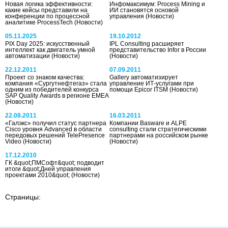
Новая логика эффективности:
Инфомаксимум: Process Mining и
какие кейсы представили на
ИИ становятся основой
конференции по процессной
управления
(Новости)
аналитике ProcessTech
(Новости)
05.11.2025
19.10.2012
PIX Day 2025: искусственный
IPL Consulting расширяет
интеллект как двигатель умной
представительство Infor в России
автоматизации
(Новости)
(Новости)
22.12.2011
07.09.2011
Проект со знаком качества:
Gallery автоматизирует
компания «Сургутнефтегаз» стала
управление ИТ-услугами при
одним из победителей конкурса
помощи Epicor ITSM
(Новости)
SAP Quality Awards в регионе EMEA
(Новости)
22.08.2011
16.03.2011
«Галэкс» получил статус партнера
Компании Basware и ALPE
Cisco уровня Advanced в области
consulting стали стратегическими
передовых решений TelePresence
партнерами на российском рынке
Video
(Новости)
(Новости)
17.12.2010
ГК &quot;ПМСофт&quot; подводит
итоги &quot;Дней управления
проектами 2010&quot;
(Новости)
Страницы: