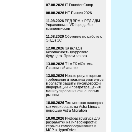
07.08.2026
IT Founder Camp
08.08.2026
ИТ-Пикник 2026
11.08.2026
РЕД ВРМ + РЕД АДМ:
Управляемая VDI-среда без
компромиссов
11.08.2026
Обучение по работе с
ЭПД в 1С
12.08.2026
За вклад в
безопасность цифрового
будущего. Прием заявок
13.08.2026
Т1 x ГК «Юзтех»:
Системный анализ
13.08.2026
Новые регуляторные
требования и практика эмитентов
в области защиты инсайдерской
информации и предотвращения
манипулирования финансовым
рынком
18.08.2026
Техническая планерка:
как мигрировать на Astra Linux с
помощью Astra Migration
18.08.2026
Инфраструктура для
разработки на гиперскорости:
сервисы самообслуживания и
MCP в HyperDrive