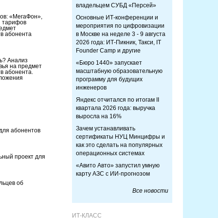
владельцем СУБД «Персей»
ов: «МегаФон»,
Основные ИТ-конференции и
з тарифов
мероприятия по цифровизации
редмет
в абонента
в Москве на неделе 3 - 9 августа
2026 года: ИТ-Пикник, Такси, IT
Founder Camp и другие
зь? Анализ
«Бюро 1440» запускает
вья на предмет
масштабную образовательную
в абонента.
дложения
программу для будущих
инженеров
Яндекс отчитался по итогам II
квартала 2026 года: выручка
выросла на 16%
Зачем устанавливать
 для абонентов
сертификаты НУЦ Минцифры и
как это сделать на популярных
операционных системах
ьный проект для
«Авито Авто» запустил умную
карту АЗС с ИИ-прогнозом
льцев об
Все новости
ИТ-КЛАСС