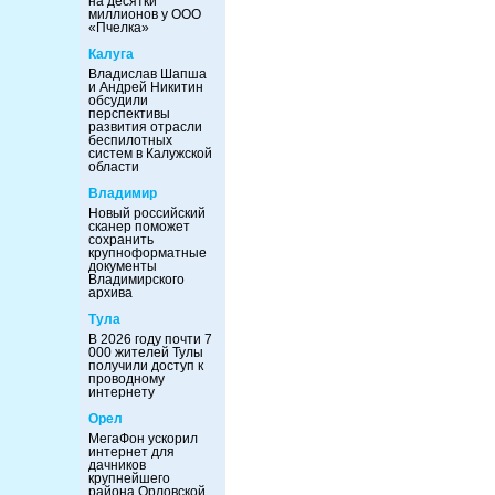
на десятки
миллионов у ООО
«Пчелка»
Калуга
Владислав Шапша
и Андрей Никитин
обсудили
перспективы
развития отрасли
беспилотных
систем в Калужской
области
Владимир
Новый российский
сканер поможет
сохранить
крупноформатные
документы
Владимирского
архива
Тула
В 2026 году почти 7
000 жителей Тулы
получили доступ к
проводному
интернету
Орел
МегаФон ускорил
интернет для
дачников
крупнейшего
района Орловской