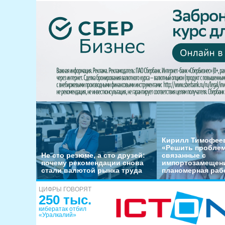
Кирилл Тимофеев
«Решить пробле
Не сто резюме, а сто друзей:
связанные с
почему рекомендации снова
импортозамещени
стали валютой рынка труда
планомерная раб
ЦИФРЫ ГОВОРЯТ
250 тыс.
кибератак отбил
«Уралкалий»