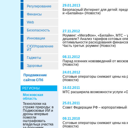
29.01.2013
Регулирование
Безопасный Интернет для детей: пре
и «Билайна»
(Новости)
Финансы
Web
Безопасность
27.11.2012
Роуминг: «МегаФон», «Билайн», МТС – у
Инновации
дешевле? Анализ тарифов сотовых опе
оптимальности расходования финансов
Часть третья: роуминг
(Новости)
CIO/Управление
ИТ
08.11.2012
Гаджеты
Парад осенних нововведений от москов
(Новости)
Здоровье
24.01.2012
Продвижение
Сотовые операторы снижают цены на р
сайтов СПб
(Новости)
16.02.2011
РЕГИОНЫ
МТС расширила возможности услуги «
Московская
область
25.01.2011
Технологии на
страже природы: в
Совет Федерации РФ – корпоративный
Подмосковье ИИ и
дроны впервые
помогли
09.11.2010
оштрафовать
Сотовые операторы снижают цены на и
владельца участка
(Новости)
за борщевик