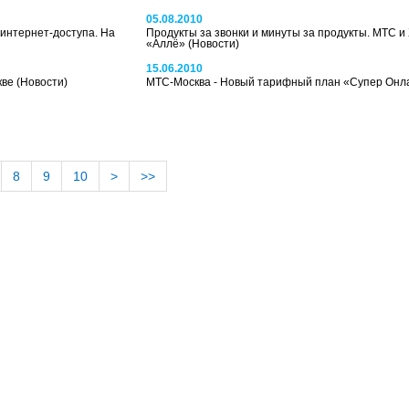
05.08.2010
интернет-доступа. На
Продукты за звонки и минуты за продукты. МТС и
«Аллё»
(Новости)
15.06.2010
кве
(Новости)
МТС-Москва - Новый тарифный план «Супер Он
8
9
10
>
>>