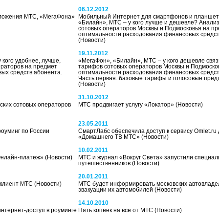
06.12.2012
дложения МТС, «МегаФона»
Мобильный Интернет для смартфонов и планшет
«Билайн», МТС – у кого лучше и дешевле? Анали
сотовых операторов Москвы и Подмосковья на п
оптимальности расходования финансовых средст
(Новости)
19.11.2012
 кого удобнее, лучше,
«МегаФон», «Билайн», МТС – у кого дешевле свя
раторов на предмет
тарифов сотовых операторов Москвы и Подмоско
ых средств абонента.
оптимальности расходования финансовых средст
Часть первая: базовые тарифы и голосовые пре
(Новости)
31.10.2012
ских сотовых операторов
МТС продвигает услугу «Локатор»
(Новости)
23.05.2011
оуминг по России
СмартЛабс обеспечила доступ к сервису Omlet.ru
«Домашнего ТВ МТС»
(Новости)
10.02.2011
Онлайн-платеж»
(Новости)
МТС и журнал «Вокруг Света» запустили специал
путешественников
(Новости)
20.01.2011
 клиент МТС
(Новости)
МТС будет информировать московских автовладе
эвакуации их автомобилей
(Новости)
14.10.2010
нтернет-доступ в роуминге
Пять копеек на все от МТС
(Новости)