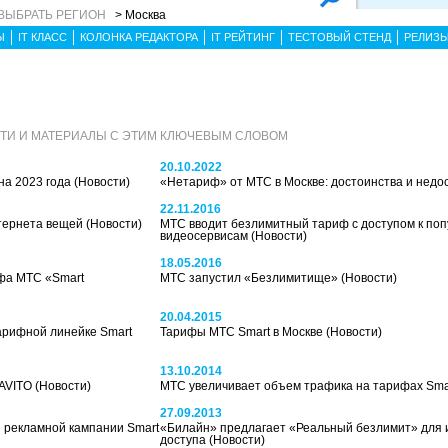
ВЫБРАТЬ РЕГИОН
> Москва
Ы
IT КЛАСС
КОЛОНКА РЕДАКТОРА
IT РЕЙТИНГ
ТЕСТОВЫЙ СТЕНД
РЕЛИЗ
ТИ И МАТЕРИАЛЫ С ЭТИМ КЛЮЧЕВЫМ СЛОВОМ
20.10.2022
на 2023 года
(Новости)
«Нетариф» от МТС в Москве: достоинства и недо
22.11.2016
нтернета вещей
(Новости)
МТС вводит безлимитный тариф с доступом к по
видеосервисам
(Новости)
18.05.2016
фа МТС «Smart
МТС запустил «Безлимитище»
(Новости)
20.04.2015
тарифной линейке Smart
Тарифы МТС Smart в Москве
(Новости)
13.10.2014
 AVITO
(Новости)
МТС увеличивает объем трафика на тарифах Sma
27.09.2013
 рекламной кампании Smart
«Билайн» предлагает «Реальный безлимит» для 
доступа
(Новости)