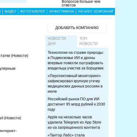
Вопросов больше чем
ответов
Ы
ВИДЕО
ФОТОГАЛЕРЕЯ
ИНФОГРАФИКА
КАТАЛОГ КОМПАНИЙ
ДОБАВИТЬ КОМПАНИЮ
НОВОСТИ
ТОП-
ДНЯ
НОВОСТИ
Технологии на страже природы:
статки
(Новости)
в Подмосковье ИИ и дроны
впервые помогли оштрафовать
владельца участка за борщевик
пулярным
«Перспективный мониторинг»
зафиксировал крупную утечку
медицинских данных россиян в
июле
Российский рынок ПО для ИИ
достигнет 95 млрд рублей к 2030
году
Apple на несколько часов
rt
(Новости)
удалила Telegram из App Store
из-за запрещенного контента
интернет-
«Тантор Лабс» стала