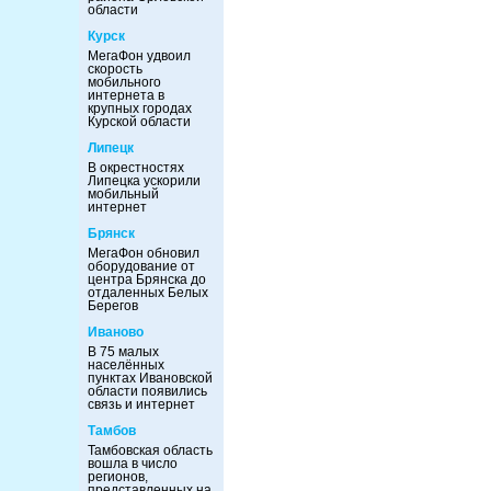
области
Курск
МегаФон удвоил
скорость
мобильного
интернета в
крупных городах
Курской области
Липецк
В окрестностях
Липецка ускорили
мобильный
интернет
Брянск
МегаФон обновил
оборудование от
центра Брянска до
отдаленных Белых
Берегов
Иваново
В 75 малых
населённых
пунктах Ивановской
области появились
связь и интернет
Тамбов
Тамбовская область
вошла в число
регионов,
представленных на