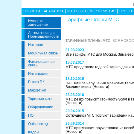
НОВОСТИ
АНАЛИТИКА
ИНТЕРВЬЮ
МЕРОПРИЯТИЯ
ПРОЕКТ
Тарифные Планы МТС
Импорто­
Замещение
Автоматизация
Промышленности
ТАРИФНЫЕ ПЛАНЫ МТС:
ВСЕ НОВОС
Интернет
01.03.2023
Мобильная связь
Все тарифы МТС для Москвы. Зима-вес
Фиксированная
15.03.2017
связь
МТС представил годовой тариф для и
Интеграция
18.10.2016
Рынок ПК
ФАС нашла нарушения в рекламе тари
Безлимитище»
(Новости)
Маркетинг
23.03.2016
Торговые сети
МТС резко повысит стоимость услуг в 
(Новости)
Оборудование
20.04.2015
ПО
Сотрудники МТС торгуют тарифами на
26.09.2014
Outsourcing
МТС приглашает поучаствовать в новой
(Новости)
Кадры