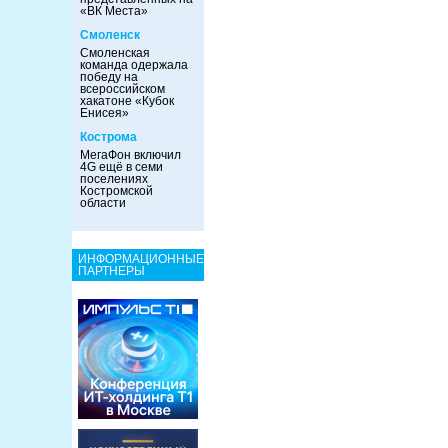
«ВК Места»
Смоленск
Смоленская
команда одержала
победу на
всероссийском
хакатоне «Кубок
Енисея»
Кострома
МегаФон включил
4G ещё в семи
поселениях
Костромской
области
ИНФОРМАЦИОННЫЕ
ПАРТНЕРЫ