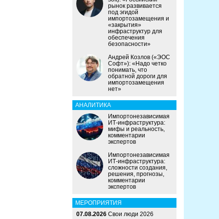
рынок развивается
под эгидой
импортозамещения и
«закрытия»
инфраструктур для
обеспечения
безопасности»
Андрей Козлов («ЭОС
Софт»): «Надо четко
понимать, что
обратной дороги для
импортозамещения
нет»
АНАЛИТИКА
Импортонезависимая
ИТ-инфраструктура:
мифы и реальность,
комментарии
экспертов
Импортонезависимая
ИТ-инфраструктура:
сложности создания,
решения, прогнозы,
комментарии
экспертов
МЕРОПРИЯТИЯ
07.08.2026
Свои люди 2026