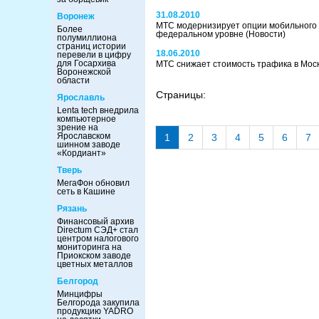
31.08.2010
Воронеж
МТС модернизирует опции мобильного 
Более
федеральном уровне
(Новости)
полумиллиона
страниц истории
18.06.2010
перевели в цифру
для Госархива
МТС снижает стоимость трафика в Мос
Воронежской
области
Страницы:
Ярославль
Lenta tech внедрила
компьютерное
зрение на
Ярославском
1
2
3
4
5
6
7
шинном заводе
«Кордиант»
Тверь
МегаФон обновил
сеть в Кашине
Рязань
Финансовый архив
Directum СЭД+ стал
центром налогового
мониторинга на
Приокском заводе
цветных металлов
Белгород
Минцифры
Белгорода закупила
продукцию YADRO