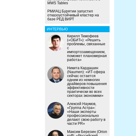
MWS Tables
РМИАЦ Бурятии запустил
отказоустойчивый кластер на
базе РЕД ВИРТ
ИНТЕРВЬЮ
Кирилл Тимофеев
(«ОБИТ»): «Решить
проблемы, связанные
с
импортозамещением,
поможет планомерная
работа»
Никита Кардашин
(Naumen): «ИТ-сфера
сейчас остается
одним из немногих
драйверов повышения
эффективности
практически во всех
секторах экономики»
Алексей Наумов,
«Группа Астра»:
«Наши эксперты
профессионально
делают свою работу в
части PR»
Максим Березин (Orion
soft): «Российский