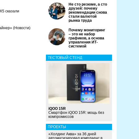
Не сто резюме, а сто
друзей: почему
 X5 сказали
рекомендации снова
стали валютой
рынка труда
лайнер»
(Новости)
Почему мониторинг
– это не набор
графиков, а основа
управления ИТ-
системой
ТЕСТОВЫЙ СТЕНД
iQOO 15R
Смартфон iQOO 15R: мощь без
компромиссов
ПРОЕКТЫ
«Холдинг Аква» за 36 дней
автоматизировал комплаенс в