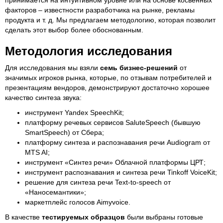
принимается на интуитивном уровне или на основе косвенных
факторов – известности разработчика на рынке, рекламы
продукта и т. д. Мы предлагаем методологию, которая позволит
сделать этот выбор более обоснованным.
Методология исследования
Для исследования мы взяли
семь бизнес-решений
от
значимых игроков рынка, которые, по отзывам потребителей и
презентациям вендоров, демонстрируют достаточно хорошее
качество синтеза звука:
инструмент Yandex SpeechKit;
платформу речевых сервисов SaluteSpeech (бывшую
SmartSpeech) от Сбера;
платформу синтеза и распознавания речи Audiogram от
MTS AI;
инструмент «Синтез речи» Облачной платформы ЦРТ;
инструмент распознавания и синтеза речи Tinkoff VoiceKit;
решение для синтеза речи Text-to-speech от
«Наносемантики»;
маркетплейс голосов Aimyvoice.
В качестве
тестируемых образцов
были выбраны готовые