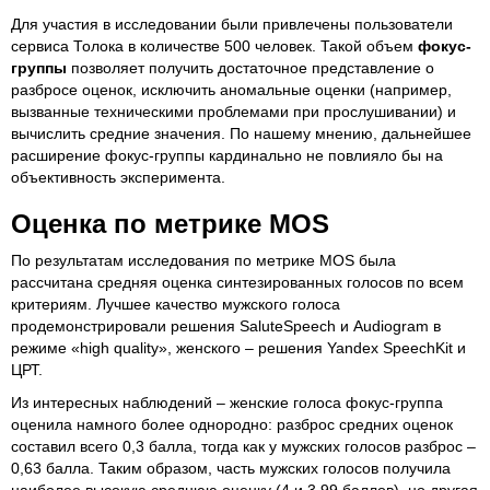
Для участия в исследовании были привлечены пользователи
сервиса Толока в количестве 500 человек. Такой объем
фокус-
группы
позволяет получить достаточное представление о
разбросе оценок, исключить аномальные оценки (например,
вызванные техническими проблемами при прослушивании) и
вычислить средние значения. По нашему мнению, дальнейшее
расширение фокус-группы кардинально не повлияло бы на
объективность эксперимента.
Оценка по метрике MOS
По результатам исследования по метрике MOS была
рассчитана средняя оценка синтезированных голосов по всем
критериям. Лучшее качество мужского голоса
продемонстрировали решения SaluteSpeech и Audiogram в
режиме «high quality», женского – решения Yandex SpeechKit и
ЦРТ.
Из интересных наблюдений – женские голоса фокус-группа
оценила намного более однородно: разброс средних оценок
составил всего 0,3 балла, тогда как у мужских голосов разброс –
0,63 балла. Таким образом, часть мужских голосов получила