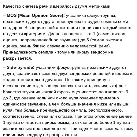
Качество синтеза речи измерялось двумя метриками:
–
MOS (Mean Opinion Score):
участники фокус-группы,
независимо друг от друга, прослушивают аудио-семплы семи
вендоров. В специальной анкете они оценивают каждый семпл
по девяти критериям. Диапазон оценок – от 1 (самая низкая
оценка, неправдоподобное звучание) до 5 (самая высокая
оценка, очень близко к звучанию человеческой речи).
Принадлежность семпла к тому или иному вендору не
раскрывается.
–
Side-by-side:
участники фокус-группы, независимо друг от
друга, сравнивают семплы двух вендорских решений в формате
«один относительно другого». По такому принципу в
исследовании отдельно сравниваются пять различных фраз.
Качество звучания каждой фразы оценивается по шкале от -3
до 3, где оценка ноль или около нуля означает примерно
одинаковое звучание, а чем больше значения ниже или выше
нуля, тем больше преимущество семпла, расположенного,
соответственно, слева или справа. При этом отклонение менее
1 пункта считается приемлемым, а отклонение более 1 пункта –
значительным превосходством. Принадлежность семпла к тому
или иному вендору не раскрывается.