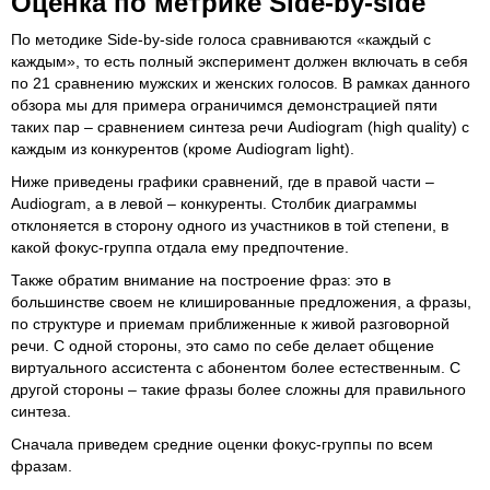
Оценка по метрике Side-by-side
По методике Side-by-side голоса сравниваются «каждый с
каждым», то есть полный эксперимент должен включать в себя
по 21 сравнению мужских и женских голосов. В рамках данного
обзора мы для примера ограничимся демонстрацией пяти
таких пар – сравнением синтеза речи Audiogram (high quality) с
каждым из конкурентов (кроме Audiogram light).
Ниже приведены графики сравнений, где в правой части –
Audiogram, а в левой – конкуренты. Столбик диаграммы
отклоняется в сторону одного из участников в той степени, в
какой фокус-группа отдала ему предпочтение.
Также обратим внимание на построение фраз: это в
большинстве своем не клишированные предложения, а фразы,
по структуре и приемам приближенные к живой разговорной
речи. С одной стороны, это само по себе делает общение
виртуального ассистента с абонентом более естественным. С
другой стороны – такие фразы более сложны для правильного
синтеза.
Сначала приведем средние оценки фокус-группы по всем
фразам.