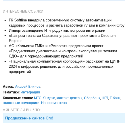
ИНТЕРЕСНЫЕ ССЫЛКИ
ГК Softline внедрила современную систему автоматизации
кадровых процессов и расчета заработной платы в компании Orby
Импортозамещение ИТ-продуктов: вопросы интеграции
«Газпром трансгаз Саратов» управляет проектами в Directum
Projects
АО «Кольская ГМК» и «Рексофт» представили проект
«Предиктивная диагностика и контроль эксплуатации техники
СДО» для горнодобывающих предприятий
«Национальная компьютерная корпорация» расскажет на ЦИПР
2024 о цифровых решениях для российских промышленных
предприятий
Автор:
Андрей Блинов
.
Тематики:
Интеграция
Ключевые слова:
МТС
,
Яндекс
,
контакт-центры
,
Сбербанк
,
ЦРТ
,
Т-банк
,
голосовые помощники
,
Наносемантика
А ЗНАЕТЕ ЛИ ВЫ, ЧТО:
Продвижение сайтов Спб