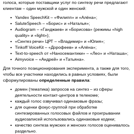
голоса, которые поставщики услуг по синтезу речи предлагают
клиентам – один мужской и один женский:
Yandex SpeechKit – «Филипп» и «Алёна»;
SaluteSpeech – «Борис» и «Наталья»;
Audiogram – «Ганджаев» и «Борисова» (режимы «high
quality» и «light»);
«Синтез речи» ЦРТ – «Владимир» и «Юлия»;
Tinkoff VoiceKit – «Дорофеев» и «Алёна»;
Text-to-speech от «Наносемантики» – «Лео» и «Наташа»;
Aimyvoice – «Андрей» и «Татьяна».
Для точного позиционирования эксперимента, а также для того,
чтобы все участники находились в равных условиях, были
сформулированы
определенные правила
:
домен (тематика) запросов на синтез – из сферы
деятельности контакт-центров в телекоме;
каждый голос озвучивал одинаковые фразы;
для оценки фокус-группой при обработке
синтезированных голосовых файлов и проигрывании
аудиозаписей использовались одинаковые кодеки;
качество синтеза мужских и женских голосов оценивалось
раздельно.