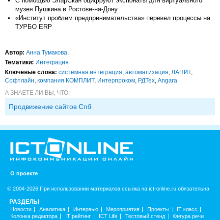
С помощью ЭларСкан оцифруют экспонаты для виртуального
музея Пушкина в Ростове-на-Дону
«Институт проблем предпринимательства» перевел процессы на
ТУРБО ERP
Автор:
Анна Тумакова
.
Тематики:
Интеграция
Ключевые слова:
системная интеграция
,
автоматизация
,
ЛАНИТ
,
Софтлайн
,
компания КОМПЛИТ
,
Интерпроком
,
РДТех
,
Angara
А ЗНАЕТЕ ЛИ ВЫ, ЧТО:
Продвижение сайтов Спб
О проекте
© 2004-2026 При использовании материалов ссылка на ict-online.ru обязательна
РАЗДЕЛЫ
Новости
Аналитика
Интервью
Мероприятия
Проекты
IT класс
Колонка редактора
IT рейтинг
ICT Life
Тестовый стенд
Фигура речи