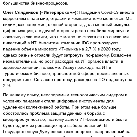
большинства бизнес-процессов.
Олег Слядников («Интерпроком»):
Пандемия Covid-19 внесла
коррективы в наш мир, отрасли и компании тоже меняются. Мы
видим, как пандемия, с одной стороны, дала мощный импульс
цифровизации, а с другой стороны резко ослабила мировую и
локальную экономики, что не могло не сказаться на снижении
инвестиций в ИТ. Аналитики компании IDC прогнозируют
падение объема мирового ИТ-рынка на 2,7 % в 2020 году,
однако разные отрасли будут затронуты по-разному. Возможен
незначительный, но рост расходов на ИТ органов власти, в
здравоохранении, телекоме. Упадут расходы на ИТ в
туристическом бизнесе, транспортной сфере, промышленных
предприятиях. Согласно прогнозу, расходы на ПО подрастут на
2 %.
По нашему опыту, неоспоримым технологическим лидером в
условиях пандемии стали цифровые инструменты для
удаленной коллективной работы. При этом еще больше
обострилась проблема защиты данных и борьба с
киберпреступностью, поэтому аспект ИТ-безопасности был и
будет одним из решающих при выборе решений. В
Государственную Думу внесен законопроект, направленный на