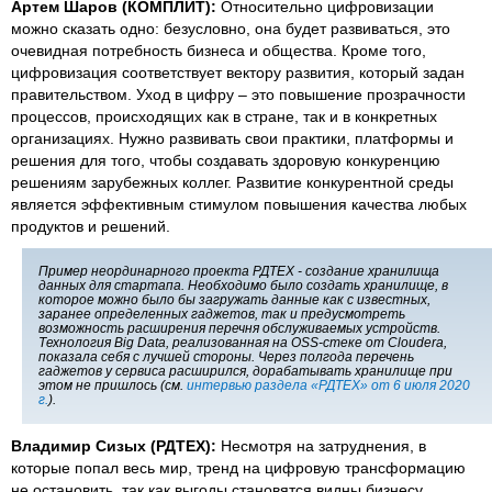
Артем Шаров (КОМПЛИТ):
Относительно цифровизации
можно сказать одно: безусловно, она будет развиваться, это
очевидная потребность бизнеса и общества. Кроме того,
цифровизация соответствует вектору развития, который задан
правительством. Уход в цифру – это повышение прозрачности
процессов, происходящих как в стране, так и в конкретных
организациях. Нужно развивать свои практики, платформы и
решения для того, чтобы создавать здоровую конкуренцию
решениям зарубежных коллег. Развитие конкурентной среды
является эффективным стимулом повышения качества любых
продуктов и решений.
Пример неординарного проекта РДТЕХ - создание хранилища
данных для стартапа. Необходимо было создать хранилище, в
которое можно было бы загружать данные как с известных,
заранее определенных гаджетов, так и предусмотреть
возможность расширения перечня обслуживаемых устройств.
Технология Big Data, реализованная на OSS-стеке от Cloudera,
показала себя с лучшей стороны. Через полгода перечень
гаджетов у сервиса расширился, дорабатывать хранилище при
этом не пришлось (см.
интервью раздела «РДТЕХ» от 6 июля 2020
г.
).
Владимир Сизых (РДТЕХ):
Несмотря на затруднения, в
которые попал весь мир, тренд на цифровую трансформацию
не остановить, так как выгоды становятся видны бизнесу