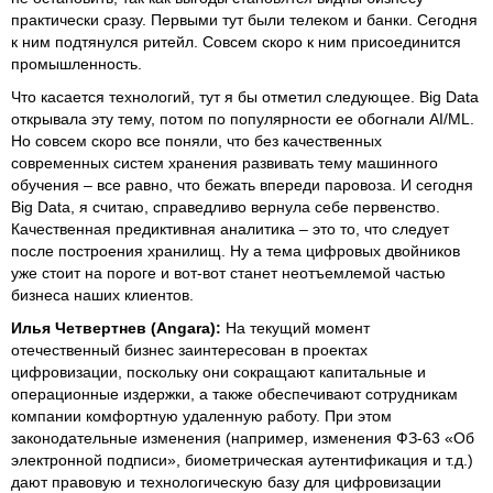
практически сразу. Первыми тут были телеком и банки. Сегодня
к ним подтянулся ритейл. Совсем скоро к ним присоединится
промышленность.
Что касается технологий, тут я бы отметил следующее. Big Data
открывала эту тему, потом по популярности ее обогнали AI/ML.
Но совсем скоро все поняли, что без качественных
современных систем хранения развивать тему машинного
обучения – все равно, что бежать впереди паровоза. И сегодня
Big Data, я считаю, справедливо вернула себе первенство.
Качественная предиктивная аналитика – это то, что следует
после построения хранилищ. Ну а тема цифровых двойников
уже стоит на пороге и вот-вот станет неотъемлемой частью
бизнеса наших клиентов.
Илья Четвертнев (Angara):
На текущий момент
отечественный бизнес заинтересован в проектах
цифровизации, поскольку они сокращают капитальные и
операционные издержки, а также обеспечивают сотрудникам
компании комфортную удаленную работу. При этом
законодательные изменения (например, изменения ФЗ-63 «Об
электронной подписи», биометрическая аутентификация и т.д.)
дают правовую и технологическую базу для цифровизации