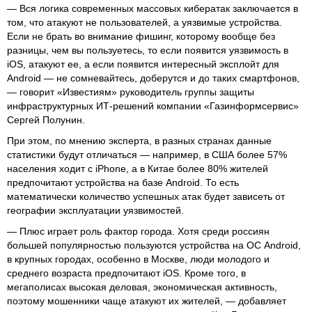
— Вся логика современных массовых кибератак заключается в
том, что атакуют не пользователей, а уязвимые устройства.
Если не брать во внимание фишинг, которому вообще без
разницы, чем вы пользуетесь, то если появится уязвимость в
iOS, атакуют ее, а если появится интересный эксплойт для
Android — не сомневайтесь, доберутся и до таких смартфонов,
— говорит «Известиям» руководитель группы защиты
инфраструктурных ИТ-решений компании «Газинформсервис»
Сергей Полунин.
При этом, по мнению эксперта, в разных странах данные
статистики будут отличаться — например, в США более 57%
населения ходит с iPhone, а в Китае более 80% жителей
предпочитают устройства на базе Android. То есть
математически количество успешных атак будет зависеть от
географии эксплуатации уязвимостей.
— Плюс играет роль фактор города. Хотя среди россиян
большей популярностью пользуются устройства на ОС Android,
в крупных городах, особенно в Москве, люди молодого и
среднего возраста предпочитают iOS. Кроме того, в
мегаполисах высокая деловая, экономическая активность,
поэтому мошенники чаще атакуют их жителей, — добавляет