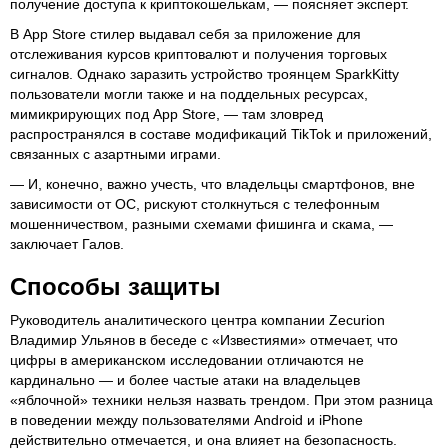
получение доступа к криптокошелькам, — поясняет эксперт.
В App Store стилер выдавал себя за приложение для
отслеживания курсов криптовалют и получения торговых
сигналов. Однако заразить устройство троянцем SparkKitty
пользователи могли также и на поддельных ресурсах,
мимикрирующих под App Store, — там зловред
распространялся в составе модификаций TikTok и приложений,
связанных с азартными играми.
— И, конечно, важно учесть, что владельцы смартфонов, вне
зависимости от ОС, рискуют столкнуться с телефонным
мошенничеством, разными схемами фишинга и скама, —
заключает Галов.
Способы защиты
Руководитель аналитического центра компании Zecurion
Владимир Ульянов в беседе с «Известиями» отмечает, что
цифры в американском исследовании отличаются не
кардинально — и более частые атаки на владельцев
«яблочной» техники нельзя назвать трендом. При этом разница
в поведении между пользователями Android и iPhone
действительно отмечается, и она влияет на безопасность.