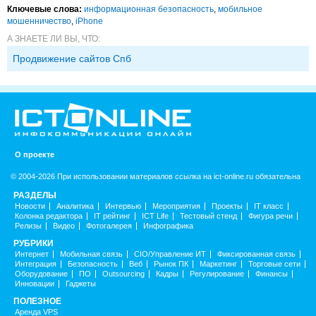
Ключевые слова:
информационная безопасность
,
мобильное
мошенничество
,
iPhone
А ЗНАЕТЕ ЛИ ВЫ, ЧТО:
Продвижение сайтов Спб
О проекте
© 2004-2026 При использовании материалов ссылка на ict-online.ru обязательна
РАЗДЕЛЫ
Новости
Аналитика
Интервью
Мероприятия
Проекты
IT класс
Колонка редактора
IT рейтинг
ICT Life
Тестовый стенд
Фигура речи
Релизы
Видео
Фотогалерея
Инфографика
РУБРИКИ
Интернет
Мобильная связь
CIO/Управление ИТ
Фиксированная связь
Интеграция
Безопасность
Веб
Рынок ПК
Маркетинг
Торговые сети
Оборудование
ПО
Outsourcing
Кадры
Регулирование
Финансы
Инновации
Гаджеты
ПОЛЕЗНОЕ
Аренда VPS