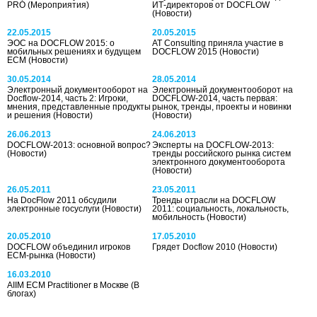
PRO
(Мероприятия)
ИТ-директоров от DOCFLOW
(Новости)
22.05.2015
20.05.2015
ЭОС на DOCFLOW 2015: о
AT Consulting приняла участие в
мобильных решениях и будущем
DOCFLOW 2015
(Новости)
ЕСМ
(Новости)
30.05.2014
28.05.2014
Электронный документооборот на
Электронный документооборот на
Docflow-2014, часть 2: Игроки,
DOCFLOW-2014, часть первая:
мнения, представленные продукты
рынок, тренды, проекты и новинки
и решения
(Новости)
(Новости)
26.06.2013
24.06.2013
DOCFLOW-2013: основной вопрос?
Эксперты на DOCFLOW-2013:
(Новости)
тренды российского рынка систем
электронного документооборота
(Новости)
26.05.2011
23.05.2011
На DocFlow 2011 обсудили
Тренды отрасли на DOCFLOW
электронные госуслуги
(Новости)
2011: социальность, локальность,
мобильность
(Новости)
20.05.2010
17.05.2010
DOCFLOW объединил игроков
Грядет Docflow 2010
(Новости)
ECM-рынка
(Новости)
16.03.2010
AIIM ECM Practitioner в Москве
(В
блогах)