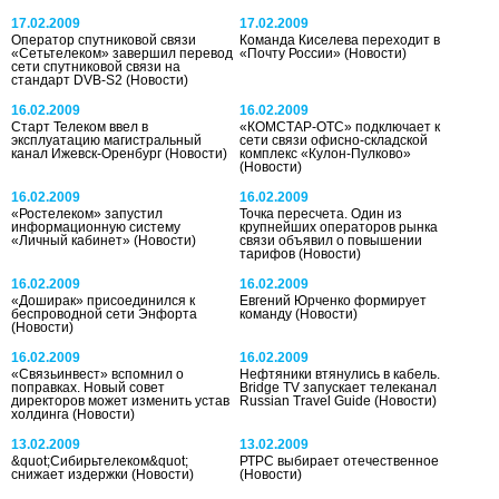
17.02.2009
17.02.2009
Оператор спутниковой связи
Команда Киселева переходит в
«Сетьтелеком» завершил перевод
«Почту России»
(Новости)
сети спутниковой связи на
стандарт DVB-S2
(Новости)
16.02.2009
16.02.2009
Старт Телеком ввел в
«КОМСТАР-ОТС» подключает к
эксплуатацию магистральный
сети связи офисно-складской
канал Ижевск-Оренбург
(Новости)
комплекс «Кулон-Пулково»
(Новости)
16.02.2009
16.02.2009
«Ростелеком» запустил
Точка пересчета. Один из
информационную систему
крупнейших операторов рынка
«Личный кабинет»
(Новости)
связи объявил о повышении
тарифов
(Новости)
16.02.2009
16.02.2009
«Доширак» присоединился к
Евгений Юрченко формирует
беспроводной сети Энфорта
команду
(Новости)
(Новости)
16.02.2009
16.02.2009
«Связьинвест» вспомнил о
Нефтяники втянулись в кабель.
поправках. Новый совет
Bridge TV запускает телеканал
директоров может изменить устав
Russian Travel Guide
(Новости)
холдинга
(Новости)
13.02.2009
13.02.2009
&quot;Сибирьтелеком&quot;
РТРС выбирает отечественное
снижает издержки
(Новости)
(Новости)