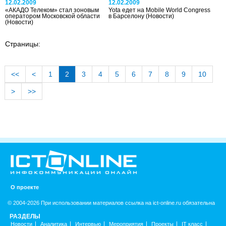
12.02.2009
12.02.2009
«АКАДО Телеком» стал зоновым
Yota едет на Mobile World Congress
оператором Московской области
в Барселону
(Новости)
(Новости)
Страницы:
<<
<
1
2
3
4
5
6
7
8
9
10
>
>>
О проекте
© 2004-2026 При использовании материалов ссылка на ict-online.ru обязательна
РАЗДЕЛЫ
Новости
Аналитика
Интервью
Мероприятия
Проекты
IT класс