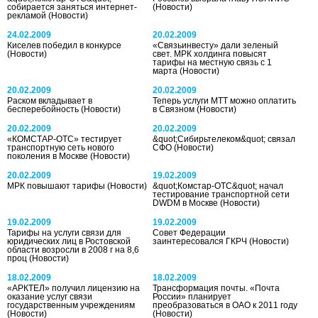
собирается заняться интернет-
(Новости)
рекламой
(Новости)
24.02.2009
20.02.2009
Киселев победил в конкурсе
«Связьинвесту» дали зеленый
(Новости)
свет. МРК холдинга повысят
тарифы на местную связь с 1
марта
(Новости)
20.02.2009
20.02.2009
Раском вкладывает в
Теперь услуги МТТ можно оплатить
бесперебойность
(Новости)
в Связном
(Новости)
20.02.2009
20.02.2009
«КОМСТАР-ОТС» тестирует
&quot;Сибирьтелеком&quot; связал
транспортную сеть нового
СФО
(Новости)
поколения в Москве
(Новости)
20.02.2009
19.02.2009
МРК повышают тарифы
(Новости)
&quot;Комстар-ОТС&quot; начал
тестирование транспортной сети
DWDM в Москве
(Новости)
19.02.2009
19.02.2009
Тарифы на услуги связи для
Совет Федерации
юридических лиц в Ростовской
заинтересовался ГКРЧ
(Новости)
области возросли в 2008 г на 8,6
проц
(Новости)
18.02.2009
18.02.2009
«АРКТЕЛ» получил лицензию на
Трансформация почты. «Почта
оказание услуг связи
России» планирует
государственным учреждениям
преобразоваться в ОАО к 2011 году
(Новости)
(Новости)