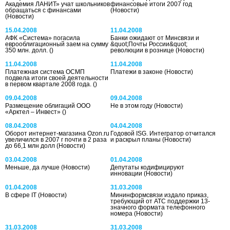
Академия ЛАНИТ» учат школьников
финансовые итоги 2007 год
обращаться с финансами
(Новости)
(Новости)
15.04.2008
11.04.2008
АФК «Система» погасила
Банки ожидают от Минсвязи и
еврооблигационный заем на сумму
&quot;Почты России&quot;
350 млн. долл.
()
революции в рознице
(Новости)
11.04.2008
11.04.2008
Платежная система ОСМП
Платежи в законе
(Новости)
подвела итоги своей деятельности
в первом квартале 2008 года.
()
09.04.2008
09.04.2008
Размещение облигаций ООО
Не в этом году
(Новости)
«Арктел – Инвест»
()
08.04.2008
04.04.2008
Оборот интернет-магазина Ozon.ru
Годовой ISG. Интегратор отчитался
увеличился в 2007 г почти в 2 раза
и раскрыл планы
(Новости)
до 66,1 млн долл
(Новости)
03.04.2008
01.04.2008
Меньше, да лучше
(Новости)
Депутаты кодифицируют
инновации
(Новости)
01.04.2008
31.03.2008
В сфере IT
(Новости)
Мининформсвязи издало приказ,
требующий от АТС поддержки 13-
значного формата телефонного
номера
(Новости)
31.03.2008
31.03.2008