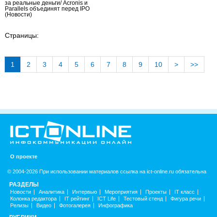
за реальные деньги/ Acronis и
Parallels объединят перед IPO
(Новости)
Страницы:
1
2
3
4
5
6
7
8
9
10
>
>>
О проекте
© 2004-2026 При использовании материалов ссылка на ict-online.ru обязательна
РАЗДЕЛЫ
Новости
Аналитика
Интервью
Мероприятия
Проекты
IT класс
Колонка редактора
IT рейтинг
ICT Life
Тестовый стенд
Фигура речи
Релизы
Видео
Фотогалерея
Инфографика