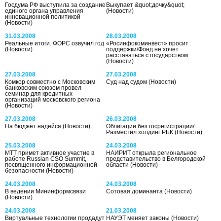
Госдума РФ выступила за создание
Выкупает &quot;дочку&quot;
единого органа управления
(Новости)
инновационной политикой
(Новости)
31.03.2008
28.03.2008
Реальные итоги. ФОРС озвучил год
«Росинфокоминвест» просит
(Новости)
поддержки/Фонд не хочет
расставаться с государством
(Новости)
27.03.2008
27.03.2008
Комкор совместно с Московским
Суд над судом
(Новости)
банковским союзом провел
семинар для кредитных
организаций московского региона
(Новости)
27.03.2008
26.03.2008
На бюджет надейся
(Новости)
Облигации без госрегистрации/
Разместил холдинг РБК
(Новости)
25.03.2008
24.03.2008
МТТ примет активное участие в
НАИРИТ открыла региональное
работе Russian CSO Summit,
представительство в Белгородской
посвященного информационной
области
(Новости)
безопасности
(Новости)
24.03.2008
24.03.2008
В ведении Мининформсвязи
Сотовая доминанта
(Новости)
(Новости)
24.03.2008
21.03.2008
Виртуальные технологии продадут
НАУЭТ меняет законы
(Новости)