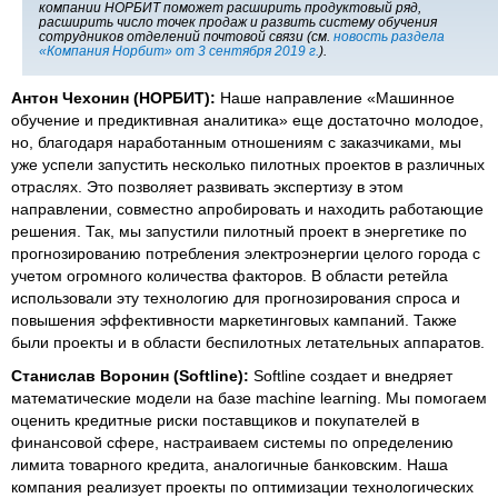
компании НОРБИТ поможет расширить продуктовый ряд,
расширить число точек продаж и развить систему обучения
сотрудников отделений почтовой связи (см.
новость раздела
«Компания Норбит» от 3 сентября 2019 г.
).
Антон Чехонин (НОРБИТ):
Наше направление «Машинное
обучение и предиктивная аналитика» еще достаточно молодое,
но, благодаря наработанным отношениям с заказчиками, мы
уже успели запустить несколько пилотных проектов в различных
отраслях. Это позволяет развивать экспертизу в этом
направлении, совместно апробировать и находить работающие
решения. Так, мы запустили пилотный проект в энергетике по
прогнозированию потребления электроэнергии целого города с
учетом огромного количества факторов. В области ретейла
использовали эту технологию для прогнозирования спроса и
повышения эффективности маркетинговых кампаний. Также
были проекты и в области беспилотных летательных аппаратов.
Станислав Воронин (Softline):
Softline создает и внедряет
математические модели на базе machine learning. Мы помогаем
оценить кредитные риски поставщиков и покупателей в
финансовой сфере, настраиваем системы по определению
лимита товарного кредита, аналогичные банковским. Наша
компания реализует проекты по оптимизации технологических