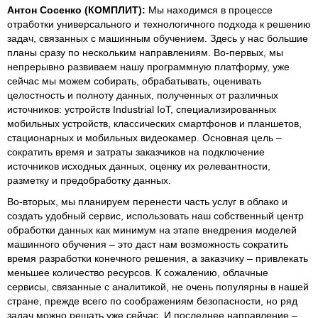
Антон Сосенко (КОМПЛИТ):
Мы находимся в процессе
отработки универсального и технологичного подхода к решению
задач, связанных с машинным обучением. Здесь у нас большие
планы сразу по нескольким направлениям. Во-первых, мы
непрерывно развиваем нашу программную платформу, уже
сейчас мы можем собирать, обрабатывать, оценивать
целостность и полноту данных, полученных от различных
источников: устройств Industrial IoT, специализированных
мобильных устройств, классических смартфонов и планшетов,
стационарных и мобильных видеокамер. Основная цель –
сократить время и затраты заказчиков на подключение
источников исходных данных, оценку их релевантности,
разметку и предобработку данных.
Во-вторых, мы планируем перенести часть услуг в облако и
создать удобный сервис, использовать наш собственный центр
обработки данных как минимум на этапе внедрения моделей
машинного обучения – это даст нам возможность сократить
время разработки конечного решения, а заказчику – привлекать
меньшее количество ресурсов. К сожалению, облачные
сервисы, связанные с аналитикой, не очень популярны в нашей
стране, прежде всего по соображениям безопасности, но ряд
задач можно решать уже сейчас. И последнее направление –