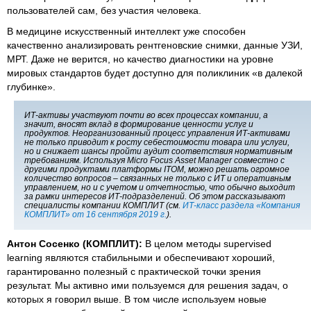
пользователей сам, без участия человека.
В медицине искусственный интеллект уже способен
качественно анализировать рентгеновские снимки, данные УЗИ,
МРТ. Даже не верится, но качество диагностики на уровне
мировых стандартов будет доступно для поликлиник «в далекой
глубинке».
ИТ-активы участвуют почти во всех процессах компании, а
значит, вносят вклад в формирование ценности услуг и
продуктов. Неорганизованный процесс управления ИТ-активами
не только приводит к росту себестоимости товара или услуги,
но и снижает шансы пройти аудит соответствия нормативным
требованиям. Используя Micro Focus Asset Manager совместно с
другими продуктами платформы ITOM, можно решать огромное
количество вопросов – связанных не только с ИТ и оперативным
управлением, но и с учетом и отчетностью, что обычно выходит
за рамки интересов ИТ-подразделений. Об этом рассказывают
специалисты компании КОМПЛИТ (см.
ИТ-класс раздела «Компания
КОМПЛИТ» от 16 сентября 2019 г.
).
Антон Сосенко (КОМПЛИТ):
В целом методы supervised
learning являются стабильными и обеспечивают хороший,
гарантированно полезный с практической точки зрения
результат. Мы активно ими пользуемся для решения задач, о
которых я говорил выше. В том числе используем новые