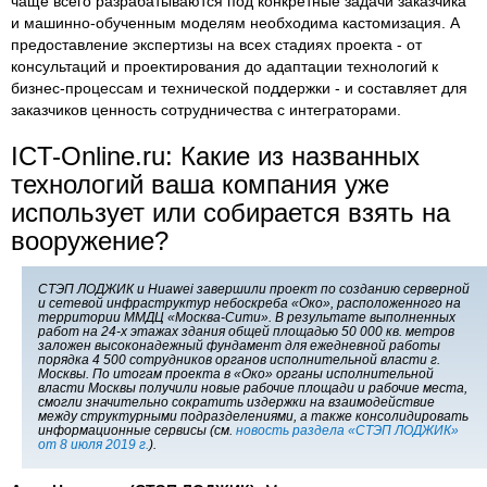
чаще всего разрабатываются под конкретные задачи заказчика
и машинно-обученным моделям необходима кастомизация. А
предоставление экспертизы на всех стадиях проекта - от
консультаций и проектирования до адаптации технологий к
бизнес-процессам и технической поддержки - и составляет для
заказчиков ценность сотрудничества с интеграторами.
ICT-Online.ru: Какие из названных
технологий ваша компания уже
использует или собирается взять на
вооружение?
СТЭП ЛОДЖИК и Huawei завершили проект по созданию серверной
и сетевой инфраструктур небоскреба «Око», расположенного на
территории ММДЦ «Москва-Сити». В результате выполненных
работ на 24-х этажах здания общей площадью 50 000 кв. метров
заложен высоконадежный фундамент для ежедневной работы
порядка 4 500 сотрудников органов исполнительной власти г.
Москвы. По итогам проекта в «Око» органы исполнительной
власти Москвы получили новые рабочие площади и рабочие места,
смогли значительно сократить издержки на взаимодействие
между структурными подразделениями, а также консолидировать
информационные сервисы (см.
новость раздела «СТЭП ЛОДЖИК»
от 8 июля 2019 г.
).