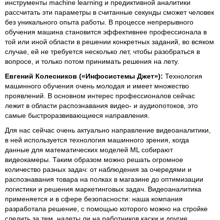
инструменты machine learning и предиктивной аналитики
рассчитать эти параметры в считанные секунды сможет человек
без уникального опыта работы. В процессе непрерывного
обучения машина становится эффективнее профессионала в
той или иной области в решении конкретных заданий, во всяком
случае, ей не требуется несколько лет, чтобы разобраться в
вопросе, и только потом принимать решения на лету.
Евгений Колесников («Инфосистемы Джет»):
Технология
машинного обучения очень молодая и имеет множество
проявлений. В основном интерес профессионалов сейчас
лежит в области распознавания видео- и аудиопотоков, это
самые быстроразвивающиеся направления.
Для нас сейчас очень актуально направление видеоаналитики,
в ней используется технология машинного зрения, когда
данные для математических моделей ML собирают
видеокамеры. Таким образом можно решать огромное
количество разных задач: от наблюдения за очередями и
распознавания товара на полках в магазине до оптимизации
логистики и решения маркетинговых задач. Видеоаналитика
применяется и в сфере безопасности: наша компания
разработала решение, с помощью которого можно на стройке
следить за тем, надеты ли на работников каски и другие