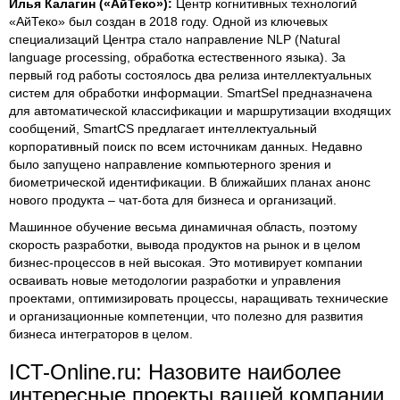
Илья Калагин («АйТеко»):
Центр когнитивных технологий
«АйТеко» был создан в 2018 году. Одной из ключевых
специализаций Центра стало направление NLP (Natural
language processing, обработка естественного языка). За
первый год работы состоялось два релиза интеллектуальных
систем для обработки информации. SmartSel предназначена
для автоматической классификации и маршрутизации входящих
сообщений, SmartCS предлагает интеллектуальный
корпоративный поиск по всем источникам данных. Недавно
было запущено направление компьютерного зрения и
биометрической идентификации. В ближайших планах анонс
нового продукта – чат-бота для бизнеса и организаций.
Машинное обучение весьма динамичная область, поэтому
скорость разработки, вывода продуктов на рынок и в целом
бизнес-процессов в ней высокая. Это мотивирует компании
осваивать новые методологии разработки и управления
проектами, оптимизировать процессы, наращивать технические
и организационные компетенции, что полезно для развития
бизнеса интеграторов в целом.
ICT-Online.ru: Назовите наиболее
интересные проекты вашей компании,