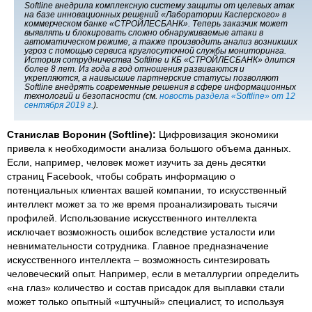
Softline внедрила комплексную систему защиты от целевых атак
на базе инновационных решений «Лаборатории Касперского» в
коммерческом банке «СТРОЙЛЕСБАНК». Теперь заказчик может
выявлять и блокировать сложно обнаруживаемые атаки в
автоматическом режиме, а также производить анализ возникших
угроз с помощью сервиса круглосуточной службы мониторинга.
История сотрудничества Softline и КБ «СТРОЙЛЕСБАНК» длится
более 8 лет. Из года в год отношения развиваются и
укрепляются, а наивысшие партнерские статусы позволяют
Softline внедрять современные решения в сфере информационных
технологий и безопасности (см.
новость раздела «Softline» от 12
сентября 2019 г.
).
Станислав Воронин (Softline):
Цифровизация экономики
привела к необходимости анализа большого объема данных.
Если, например, человек может изучить за день десятки
страниц Facebook, чтобы собрать информацию о
потенциальных клиентах вашей компании, то искусственный
интеллект может за то же время проанализировать тысячи
профилей. Использование искусственного интеллекта
исключает возможность ошибок вследствие усталости или
невнимательности сотрудника. Главное предназначение
искусственного интеллекта – возможность синтезировать
человеческий опыт. Например, если в металлургии определить
«на глаз» количество и состав присадок для выплавки стали
может только опытный «штучный» специалист, то используя