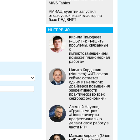
MWS Tables
РМИАЦ Бурятии запустил
отказоустойчивый кластер на
базе РЕД ВИРТ
ИНТЕРВЬЮ
Кирилл Тимофеев
(«ОБИТ»): «Решить
проблемы, связанные
с
импортозамещением,
поможет планомерная
работа»
Никита Кардашин
(Naumen): «ИТ-сфера
сейчас остается
одним из немногих
драйверов повышения
эффективности
практически во всех
секторах экономики»
Алексей Наумов,
«Группа Астра»:
«Наши эксперты
профессионально
делают свою работу в
части PR»
Максим Березин (Orion
soft): «Российский