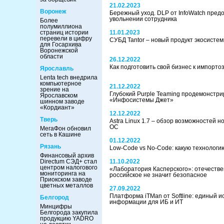
21.02.2023
Воронеж
Бережный уход. DLP от InfoWatch пред
увольнении сотрудника
Более
полумиллиона
страниц истории
11.01.2023
перевели в цифру
СУБД Tantor – новый продукт экосисте
для Госархива
Воронежской
области
26.12.2022
Как подготовить свой бизнес к импорт
Ярославль
Lenta tech внедрила
компьютерное
21.12.2022
зрение на
Глубокий Purple Teaming продемонстр
Ярославском
«Инфосистемы Джет»
шинном заводе
«Кордиант»
12.12.2022
Тверь
Astra Linux 1.7 – обзор возможностей 
ОС
МегаФон обновил
сеть в Кашине
01.12.2022
Рязань
Low-Сode vs No-Code: какую технологи
Финансовый архив
Directum СЭД+ стал
11.10.2022
центром налогового
«Лаборатория Касперского»: отечестве
мониторинга на
российское не значит безопасное
Приокском заводе
цветных металлов
27.09.2022
Платформа iTMan от Softline: единый и
Белгород
информации для ИБ и ИТ
Минцифры
Белгорода закупила
продукцию YADRO