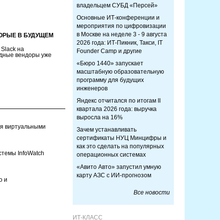
владельцем СУБД «Персей»
Основные ИТ-конференции и
мероприятия по цифровизации
в Москве на неделе 3 - 9 августа
ОРЫЕ В БУДУЩЕМ
2026 года: ИТ-Пикник, Такси, IT
 Slack на
Founder Camp и другие
адные вендоры уже
«Бюро 1440» запускает
масштабную образовательную
программу для будущих
инженеров
Яндекс отчитался по итогам II
квартала 2026 года: выручка
выросла на 16%
ия виртуальными
Зачем устанавливать
сертификаты НУЦ Минцифры и
как это сделать на популярных
стемы InfoWatch
операционных системах
«Авито Авто» запустил умную
карту АЗС с ИИ-прогнозом
о и
Все новости
ИТ-КЛАСС