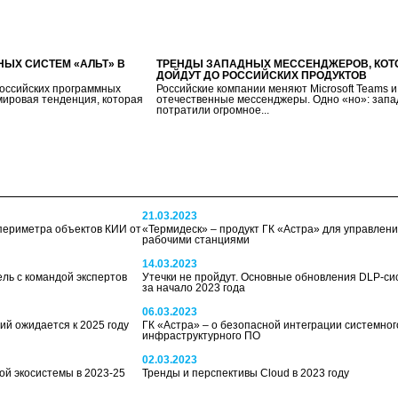
ЫХ СИСТЕМ «АЛЬТ» В
ТРЕНДЫ ЗАПАДНЫХ МЕССЕНДЖЕРОВ, КОТ
ДОЙДУТ ДО РОССИЙСКИХ ПРОДУКТОВ
российских программных
Российские компании меняют Microsoft Teams и
мировая тенденция, которая
отечественные мессенджеры. Одно «но»: зап
потратили огромное...
21.03.2023
 периметра объектов КИИ от
«Термидеск» – продукт ГК «Астра» для управлен
рабочими станциями
14.03.2023
ль с командой экспертов
Утечки не пройдут. Основные обновления DLP-си
за начало 2023 года
06.03.2023
ий ожидается к 2025 году
ГК «Астра» – о безопасной интеграции системног
инфраструктурного ПО
02.03.2023
ой экосистемы в 2023-25
Тренды и перспективы Cloud в 2023 году