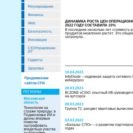
Регулирование
Финансы
ДИНАМИКА РОСТА ЦЕН ОПЕРАЦИОНН
Web
2022 ГОДУ СОСТАВИЛА 10%
В последние несколько лет стоимость 
Безопасность
продуктов неуклонно растет. Это обще
затронула...
Инновации
CIO/Управление
ИТ
Гаджеты
Здоровье
10.04.2023
InfoDiode – надежная защита сетевого
Продвижение
киберугроз
сайтов СПб
20.03.2023
РЕГИОНЫ
BI.ZONE vCISO: опытный ИБ-руководите
на аутсорсе
Московская
область
09.03.2023
Технологии на
Группа Т1: расцвет квантовых вычислен
страже природы: в
Подмосковье ИИ и
дроны впервые
03.03.2023
помогли
«Базальт СПО» – о развитии партнерск
оштрафовать
годах
владельца участка
за борщевик