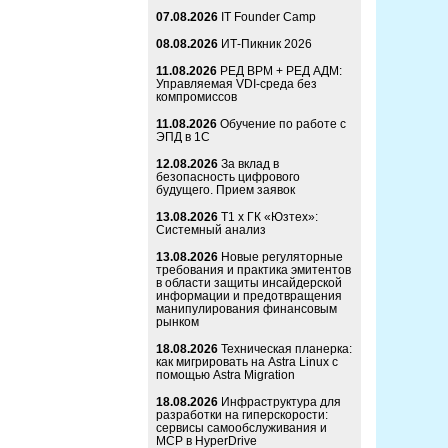
07.08.2026
IT Founder Camp
08.08.2026
ИТ-Пикник 2026
11.08.2026
РЕД ВРМ + РЕД АДМ:
Управляемая VDI-среда без
компромиссов
11.08.2026
Обучение по работе с
ЭПД в 1С
12.08.2026
За вклад в
безопасность цифрового
будущего. Прием заявок
13.08.2026
Т1 x ГК «Юзтех»:
Системный анализ
13.08.2026
Новые регуляторные
требования и практика эмитентов
в области защиты инсайдерской
информации и предотвращения
манипулирования финансовым
рынком
18.08.2026
Техническая планерка:
как мигрировать на Astra Linux с
помощью Astra Migration
18.08.2026
Инфраструктура для
разработки на гиперскорости:
сервисы самообслуживания и
MCP в HyperDrive