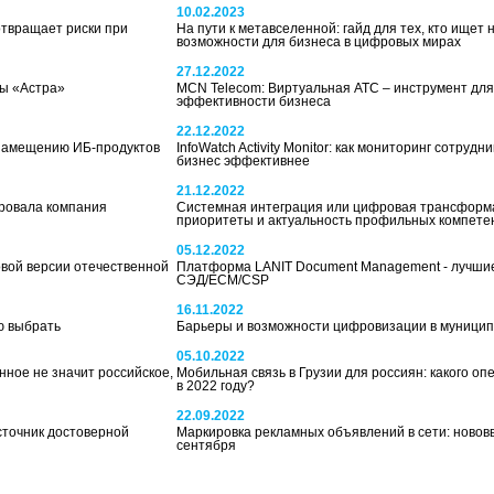
10.02.2023
отвращает риски при
На пути к метавселенной: гайд для тех, кто ищет 
возможности для бизнеса в цифровых мирах
27.12.2022
мы «Астра»
MCN Telecom: Виртуальная АТС – инструмент дл
эффективности бизнеса
22.12.2022
озамещению ИБ-продуктов
InfoWatch Activity Monitor: как мониторинг сотрудн
бизнес эффективнее
21.12.2022
ировала компания
Системная интеграция или цифровая трансформ
приоритеты и актуальность профильных компетен
05.12.2022
новой версии отечественной
Платформа LANIT Document Management - лучшие
СЭД/ECM/CSP
16.11.2022
ю выбрать
Барьеры и возможности цифровизации в муници
05.10.2022
нное не значит российское,
Мобильная связь в Грузии для россиян: какого о
в 2022 году?
22.09.2022
сточник достоверной
Маркировка рекламных объявлений в сети: новов
сентября