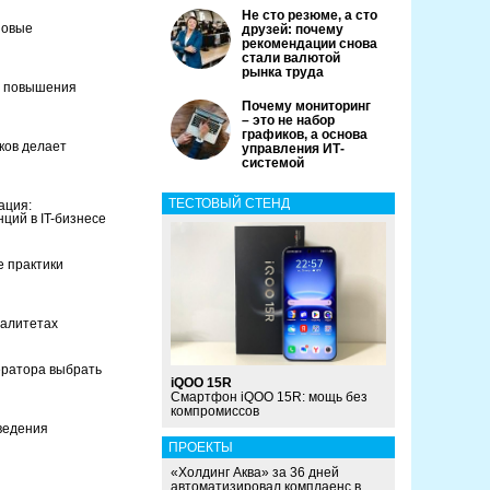
Не сто резюме, а сто
новые
друзей: почему
рекомендации снова
стали валютой
рынка труда
я повышения
Почему мониторинг
– это не набор
графиков, а основа
иков делает
управления ИТ-
системой
ТЕСТОВЫЙ СТЕНД
ация:
ций в IT-бизнесе
 практики
палитетах
ператора выбрать
iQOO 15R
Смартфон iQOO 15R: мощь без
компромиссов
ведения
ПРОЕКТЫ
«Холдинг Аква» за 36 дней
автоматизировал комплаенс в