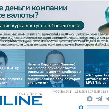
Никита Кардашин (Naumen):
 («ОБИТ»):
«ИТ-сфера сейчас остается
мы,
одним из немногих драйверов
повышения эффективности
«Холдинг Акв
ем, поможет
практически во всех секторах
автоматизир
ота»
экономики»
MWS Tables
МОСКВА
24.1
°
ЦБ
USD 82.17 EUR 94.84
7 АВГУСТА 2026