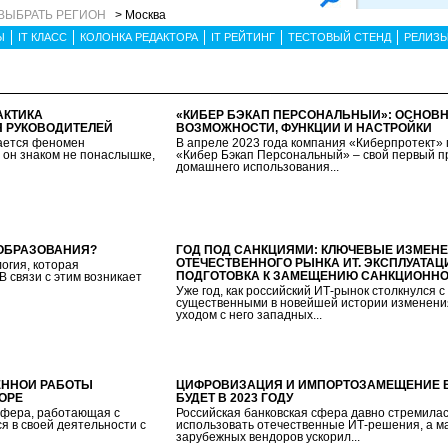
ВЫБРАТЬ РЕГИОН
> Москва
Ы
IT КЛАСС
КОЛОНКА РЕДАКТОРА
IT РЕЙТИНГ
ТЕСТОВЫЙ СТЕНД
РЕЛИЗ
АКТИКА
«КИБЕР БЭКАП ПЕРСОНАЛЬНЫЙ»: ОСНОВ
 РУКОВОДИТЕЛЕЙ
ВОЗМОЖНОСТИ, ФУНКЦИИ И НАСТРОЙКИ
ается феномен
В апреле 2023 года компания «Киберпротект»
 он знаком не понаслышке,
«Кибер Бэкап Персональный» – свой первый п
домашнего использования...
 ОБРАЗОВАНИЯ?
ГОД ПОД САНКЦИЯМИ: КЛЮЧЕВЫЕ ИЗМЕН
ОТЕЧЕСТВЕННОГО РЫНКА ИТ. ЭКСПЛУАТАЦ
огия, которая
ПОДГОТОВКА К ЗАМЕЩЕНИЮ САНКЦИОННО
В связи с этим возникает
Уже год, как российский ИТ-рынок столкнулся 
существенными в новейшей истории изменени
уходом с него западных...
ЕННОЙ РАБОТЫ
ЦИФРОВИЗАЦИЯ И ИМПОРТОЗАМЕЩЕНИЕ В 
ОРЕ
БУДЕТ В 2023 ГОДУ
 сфера, работающая с
Российская банковская сфера давно стремила
я в своей деятельности с
использовать отечественные ИТ-решения, а м
зарубежных вендоров ускорил...