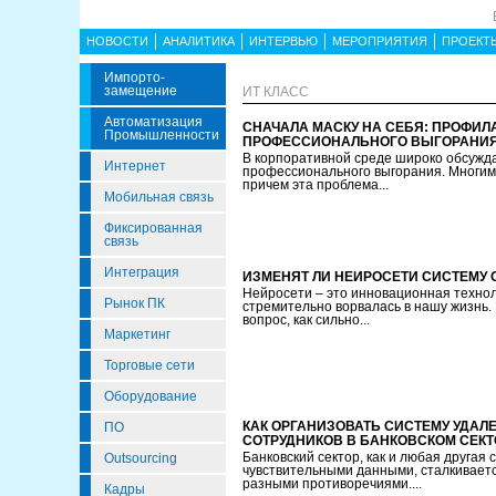
НОВОСТИ
АНАЛИТИКА
ИНТЕРВЬЮ
МЕРОПРИЯТИЯ
ПРОЕКТ
Импорто­
Замещение
ИТ КЛАСС
Автоматизация
СНАЧАЛА МАСКУ НА СЕБЯ: ПРОФИЛ
Промышленности
ПРОФЕССИОНАЛЬНОГО ВЫГОРАНИЯ
В корпоративной среде широко обсужд
Интернет
профессионального выгорания. Многим
причем эта проблема...
Мобильная связь
Фиксированная
связь
Интеграция
ИЗМЕНЯТ ЛИ НЕЙРОСЕТИ СИСТЕМУ
Нейросети – это инновационная технол
Рынок ПК
стремительно ворвалась в нашу жизнь. 
вопрос, как сильно...
Маркетинг
Торговые сети
Оборудование
КАК ОРГАНИЗОВАТЬ СИСТЕМУ УДАЛ
ПО
СОТРУДНИКОВ В БАНКОВСКОМ СЕКТ
Банковский сектор, как и любая другая
Outsourcing
чувствительными данными, сталкиваетс
разными противоречиями....
Кадры