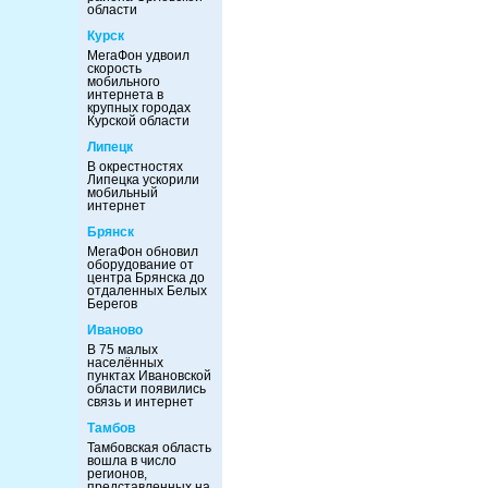
области
Курск
МегаФон удвоил
скорость
мобильного
интернета в
крупных городах
Курской области
Липецк
В окрестностях
Липецка ускорили
мобильный
интернет
Брянск
МегаФон обновил
оборудование от
центра Брянска до
отдаленных Белых
Берегов
Иваново
В 75 малых
населённых
пунктах Ивановской
области появились
связь и интернет
Тамбов
Тамбовская область
вошла в число
регионов,
представленных на