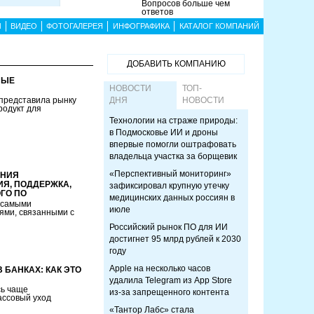
Вопросов больше чем
ответов
Ы
ВИДЕО
ФОТОГАЛЕРЕЯ
ИНФОГРАФИКА
КАТАЛОГ КОМПАНИЙ
ДОБАВИТЬ КОМПАНИЮ
НЫЕ
НОВОСТИ
ТОП-
 представила рынку
ДНЯ
НОВОСТИ
родукт для
Технологии на страже природы:
в Подмосковье ИИ и дроны
впервые помогли оштрафовать
владельца участка за борщевик
«Перспективный мониторинг»
ЕНИЯ
ИЯ, ПОДДЕРЖКА,
зафиксировал крупную утечку
ГО ПО
медицинских данных россиян в
с самыми
июле
ями, связанными с
Российский рынок ПО для ИИ
достигнет 95 млрд рублей к 2030
году
Apple на несколько часов
БАНКАХ: КАК ЭТО
удалила Telegram из App Store
сь чаще
из-за запрещенного контента
ассовый уход
«Тантор Лабс» стала