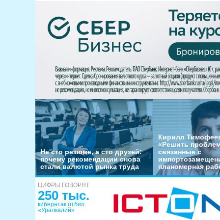
Кирилл Тимофеев
«Решить пробле
Не сто резюме, а сто друзей:
связанные с
почему рекомендации снова
импортозамещени
стали валютой рынка труда
планомерная раб
ЦИФРЫ ГОВОРЯТ
250 тыс.
кибератак отбил
«Уралкалий»