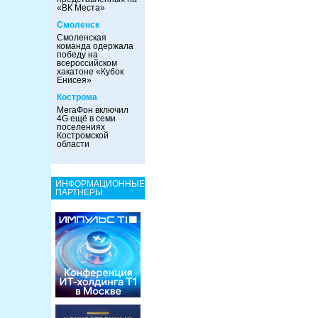
«ВК Места»
Смоленск
Смоленская
команда одержала
победу на
всероссийском
хакатоне «Кубок
Енисея»
Кострома
МегаФон включил
4G ещё в семи
поселениях
Костромской
области
ИНФОРМАЦИОННЫЕ
ПАРТНЕРЫ