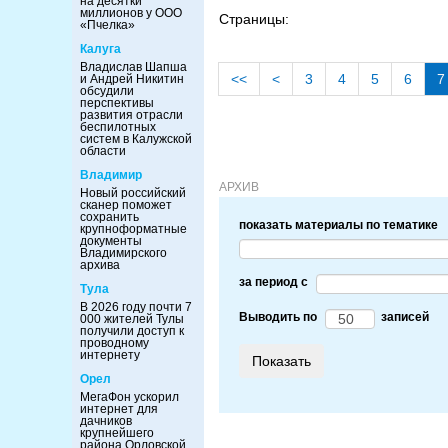
на десятки
миллионов у ООО
Страницы:
«Пчелка»
Калуга
Владислав Шапша
<<
<
3
4
5
6
7
и Андрей Никитин
обсудили
перспективы
развития отрасли
беспилотных
систем в Калужской
области
Владимир
АРХИВ
Новый российский
сканер поможет
сохранить
показать материалы по тематике
крупноформатные
документы
Владимирского
архива
за период c
Тула
В 2026 году почти 7
Выводить по
записей
000 жителей Тулы
получили доступ к
проводному
интернету
Орел
МегаФон ускорил
интернет для
дачников
крупнейшего
района Орловской