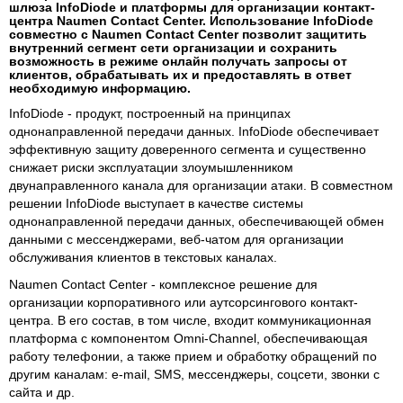
шлюза InfoDiode и платформы для организации контакт-
центра Naumen Contact Center. Использование InfoDiode
совместно с Naumen Contact Center позволит защитить
внутренний сегмент сети организации и сохранить
возможность в режиме онлайн получать запросы от
клиентов, обрабатывать их и предоставлять в ответ
необходимую информацию.
InfoDiode - продукт, построенный на принципах
однонаправленной передачи данных. InfoDiode обеспечивает
эффективную защиту доверенного сегмента и существенно
снижает риски эксплуатации злоумышленником
двунаправленного канала для организации атаки. В совместном
решении InfoDiode выступает в качестве системы
однонаправленной передачи данных, обеспечивающей обмен
данными с мессенджерами, веб-чатом для организации
обслуживания клиентов в текстовых каналах.
Naumen Contact Center - комплексное решение для
организации корпоративного или аутсорсингового контакт-
центра. В его состав, в том числе, входит коммуникационная
платформа с компонентом Omni-Channel, обеспечивающая
работу телефонии, а также прием и обработку обращений по
другим каналам: e-mail, SMS, мессенджеры, соцсети, звонки с
сайта и др.