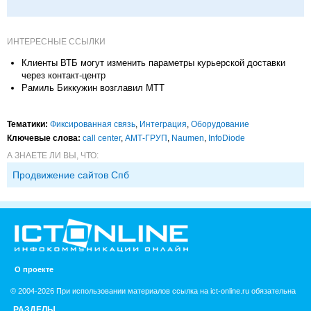
ИНТЕРЕСНЫЕ ССЫЛКИ
Клиенты ВТБ могут изменить параметры курьерской доставки
через контакт-центр
Рамиль Биккужин возглавил МТТ
Тематики:
Фиксированная связь
,
Интеграция
,
Оборудование
Ключевые слова:
call center
,
АМТ-ГРУП
,
Naumen
,
InfoDiode
А ЗНАЕТЕ ЛИ ВЫ, ЧТО:
Продвижение сайтов Спб
О проекте
© 2004-2026 При использовании материалов ссылка на ict-online.ru обязательна
РАЗДЕЛЫ