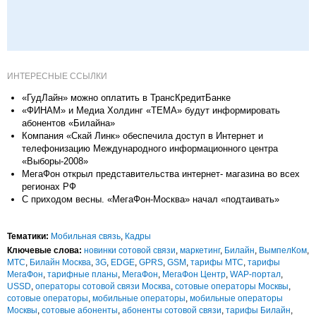
ИНТЕРЕСНЫЕ ССЫЛКИ
«ГудЛайн» можно оплатить в ТрансКредитБанке
«ФИНАМ» и Медиа Холдинг «ТЕМА» будут информировать
абонентов «Билайна»
Компания «Скай Линк» обеспечила доступ в Интернет и
телефонизацию Международного информационного центра
«Выборы-2008»
МегаФон открыл представительства интернет- магазина во всех
регионах РФ
С приходом весны. «МегаФон-Москва» начал «подтаивать»
Тематики:
Мобильная связь
,
Кадры
Ключевые слова:
новинки сотовой связи
,
маркетинг
,
Билайн
,
ВымпелКом
,
МТС
,
Билайн Москва
,
3G
,
EDGE
,
GPRS
,
GSM
,
тарифы МТС
,
тарифы
МегаФон
,
тарифные планы
,
МегаФон
,
МегаФон Центр
,
WAP-портал
,
USSD
,
операторы сотовой связи Москва
,
сотовые операторы Москвы
,
сотовые операторы
,
мобильные операторы
,
мобильные операторы
Москвы
,
сотовые абоненты
,
абоненты сотовой связи
,
тарифы Билайн
,