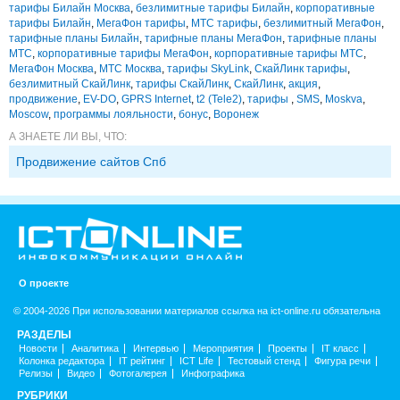
тарифы Билайн Москва
,
безлимитные тарифы Билайн
,
корпоративные
тарифы Билайн
,
МегаФон тарифы
,
МТС тарифы
,
безлимитный МегаФон
,
тарифные планы Билайн
,
тарифные планы МегаФон
,
тарифные планы
МТС
,
корпоративные тарифы МегаФон
,
корпоративные тарифы МТС
,
МегаФон Москва
,
МТС Москва
,
тарифы SkyLink
,
СкайЛинк тарифы
,
безлимитный СкайЛинк
,
тарифы СкайЛинк
,
СкайЛинк
,
акция
,
продвижение
,
EV-DO
,
GPRS Internet
,
t2 (Tele2)
,
тарифы
,
SMS
,
Moskva
,
Moscow
,
программы лояльности
,
бонус
,
Воронеж
А ЗНАЕТЕ ЛИ ВЫ, ЧТО:
Продвижение сайтов Спб
О проекте
© 2004-2026 При использовании материалов ссылка на ict-online.ru обязательна
РАЗДЕЛЫ
Новости
Аналитика
Интервью
Мероприятия
Проекты
IT класс
Колонка редактора
IT рейтинг
ICT Life
Тестовый стенд
Фигура речи
Релизы
Видео
Фотогалерея
Инфографика
РУБРИКИ