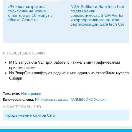
«Флида» сократила
NGR Softlab и SafeTech Lab
подключение новых
подтвердили
клиентов до 10 минут в
совместимость SIEM Alertix
облаке Cloud.ru
и корпоративного центра
сертификации SafeTech CA
ИНТЕРЕСНЫЕ ССЫЛКИ
МТС запустила VDI для работы с «тяжелыми» графическими
приложениями
На ЭларСкан оцифруют редкие книги одного из старейших музеев
Сибири
Тематики:
Интеграция
Ключевые слова:
ИТ инфраструктура
,
ТАЛМЕР
,
ИКС Холдинг
А ЗНАЕТЕ ЛИ ВЫ, ЧТО:
Продвижение сайтов Спб