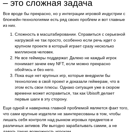
– это сложная задача
Все вроде бы прекрасно, но у интеграции игровой индустрии с
блокчейн-технологиями есть ряд своих проблем и вот главные
из них.
Сложность в масштабировании. Справиться с серьезной
нагрузкой не так просто, особенно если речь идет о
крупном проекте в который играет сразу несколько
миллионов человек.
Не все геймеры поддержат. Далеко не каждый игрок
понимает зачем ему NFT, если можно прекрасно
обойтись и без него.
Пока еще нет крупных игр, которые внедрили бы
технологию в свой проект и доказали геймерам, что в
этом есть свои плюсы. Однако ситуация уже в скором
времени может исправиться, так как Ubisoft делает
первые шаги в эту сторону.
Еще одной и наверняка главной проблемой является факт того,
что сами крупные издатели не заинтересованы в том, чтобы
лишать себя контроля над рынком игровых предметов и
различных активов. Им выгодно зарабатывать самим, а не
давать такую возможность игрокам.