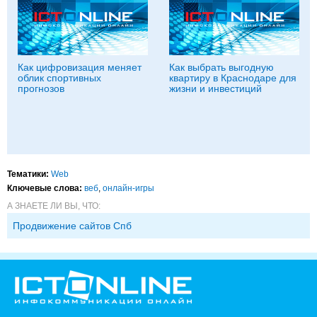
Как цифровизация меняет
Как выбрать выгодную
облик спортивных
квартиру в Краснодаре для
прогнозов
жизни и инвестиций
Тематики:
Web
Ключевые слова:
веб
,
онлайн-игры
А ЗНАЕТЕ ЛИ ВЫ, ЧТО:
Продвижение сайтов Спб