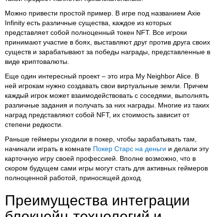
Можно привести простой пример. В игре под названием Axie
Infinity есть различные существа, каждое из которых
представляет собой полноценный токен NFT. Все игроки
принимают участие в боях, выставляют друг против друга своих
существ и зарабатывают за победы награды, представленные в
виде криптовалюты.
Еще один интересный проект – это игра My Neighbor Alice. В
ней игрокам нужно создавать свои виртуальные земли. Причем
каждый игрок может взаимодействовать с соседями, выполнять
различные задания и получать за них награды. Многие из таких
наград представляют собой NFT, их стоимость зависит от
степени редкости.
Раньше геймеры уходили в покер, чтобы зарабатывать там,
начинали играть в комнате
Покер Старс на деньги
и делали эту
карточную игру своей профессией. Вполне возможно, что в
скором будущем сами игры могут стать для активных геймеров
полноценной работой, приносящей доход.
Преимущества интеграции
блокчейн-технологий и