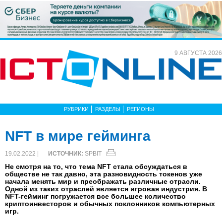
9 АВГУСТА 2026
РУБРИКИ
РАЗДЕЛЫ
РЕГИОНЫ
NFT в мире гейминга
19.02.2022 |
ИСТОЧНИК:
SPBIT
Не смотря на то, что тема NFT стала обсуждаться в
обществе не так давно, эта разновидность токенов уже
начала менять мир и преображать различные отрасли.
Одной из таких отраслей является игровая индустрия. В
NFT-гейминг погружается все большее количество
криптоинвесторов и обычных поклонников компьютерных
игр.